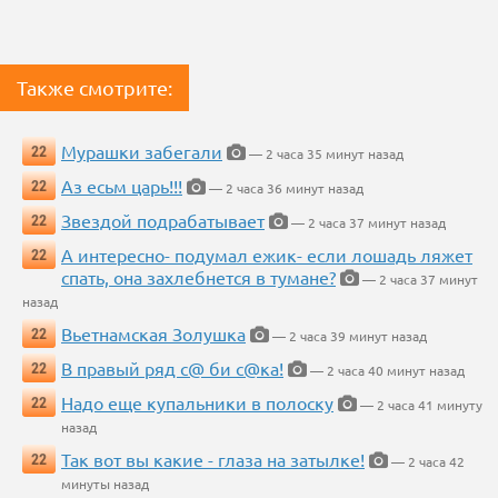
Также смотрите:
Мурашки забегали
22
— 2 часа 35 минут назад
Аз есьм царь!!!
22
— 2 часа 36 минут назад
Звездой подрабатывает
22
— 2 часа 37 минут назад
А интересно- подумал ежик- если лошадь ляжет
22
спать, она захлебнется в тумане?
— 2 часа 37 минут
назад
Вьетнамская Золушка
22
— 2 часа 39 минут назад
В правый ряд с@ би с@ка!
22
— 2 часа 40 минут назад
Надо еще купальники в полоску
22
— 2 часа 41 минуту
назад
Так вот вы какие - глаза на затылке!
22
— 2 часа 42
минуты назад