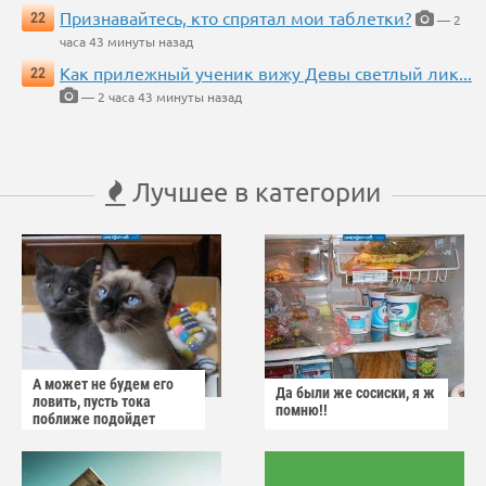
Признавайтесь, кто спрятал мои таблетки?
22
— 2
часа 43 минуты назад
Как прилежный ученик вижу Девы светлый лик...
22
— 2 часа 43 минуты назад
Лучшее в категории
А может не будем его
Да были же сосиски, я ж
ловить, пусть тока
помню!!
поближе подойдет