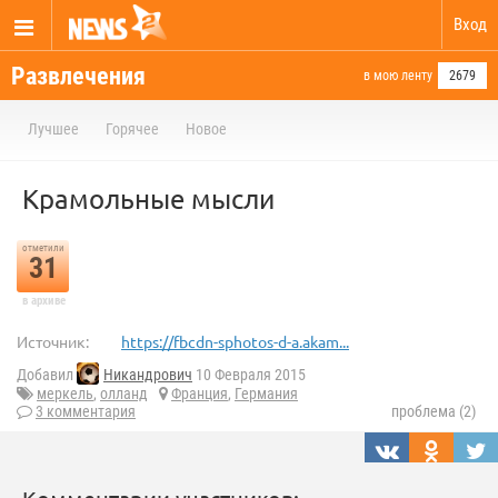
Вход
Развлечения
в мою ленту
2679
Лучшее
Горячее
Новое
Крамольные мысли
отметили
31
в архиве
Источник:
https://fbcdn-sphotos-d-a.akam...
Добавил
Никандрович
10 Февраля 2015
меркель
,
олланд
Франция
,
Германия
3 комментария
проблема (2)