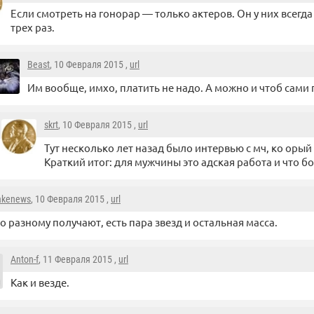
Если смотреть на гонорар — только актеров. Он у них всегда
трех раз.
Beast
, 10 Февраля 2015 ,
url
Им вообще, имхо, платить не надо. А можно и чтоб сами 
skrt
, 10 Февраля 2015 ,
url
Тут несколько лет назад было интервью с мч, ко орый
Краткий итог: для мужчины это адская работа и что б
akenews
, 10 Февраля 2015 ,
url
о разному получают, есть пара звезд и остальная масса.
Anton-f
, 11 Февраля 2015 ,
url
Как и везде.