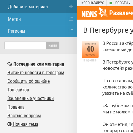
КОРОНАВИРУС
НОВОСТИ
Добавить материал
Развлеч
Метки
В Петербурге 
Регионы
В России актё
отметили
40
съёмочный ден
человек
в архиве
В Петербурге 
Последние комментарии
новостей» ре
Читайте новости в телеграм
По его словам
Сообщить об ошибке
количество во
Топ сайтов
уезжать на съ
Забаненные участники
«За рубежом пл
Правила
мы не можем п
Частые вопросы
Он отметил, ч
Ночная тема
гонорар соста