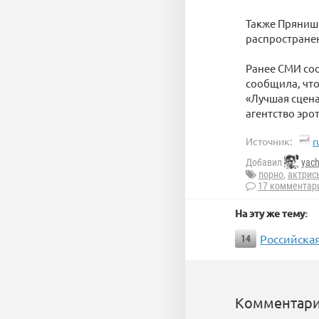
Также Прянишн
распростране
Ранее СМИ соо
сообщила, чт
«Лучшая сцена
агентство эро
Источник:
r
Добавил
yac
порно
,
актрис
17 комментар
На эту же тему:
Российска
14
Комментари