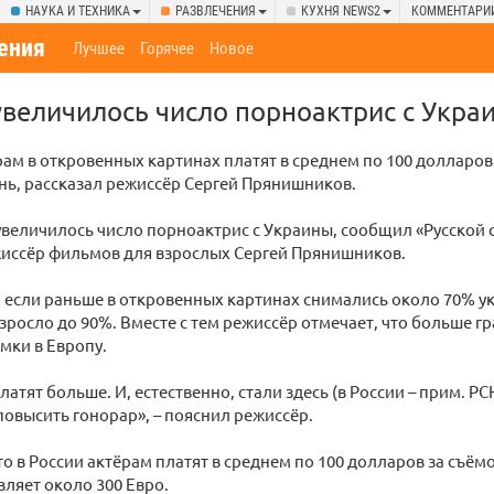
НАУКА И ТЕХНИКА
РАЗВЛЕЧЕНИЯ
КУХНЯ NEWS2
КОММЕНТАРИ
ения
Лучшее
Горячее
Новое
увеличилось число порноактрис с Укра
рам в откровенных картинах платят в среднем по 100 долларов
ь, рассказал режиссёр Сергей Прянишников.
увеличилось число порноактрис с Украины, сообщил «Русской 
жиссёр фильмов для взрослых Сергей Прянишников.
, если раньше в откровенных картинах снимались около 70% ук
зросло до 90%. Вместе с тем режиссёр отмечает, что больше г
ёмки в Европу.
атят больше. И, естественно, стали здесь (в России – прим. Р
овысить гонорар», – пояснил режиссёр.
то в России актёрам платят в среднем по 100 долларов за съём
вляет около 300 Евро.