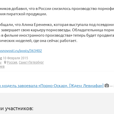
иков добавил, что в России снизилось производство порнофи
ния пиратской продукции.
бщали, что Алина Еременко, которая выступала под псевдони
о завершает свою карьеру порнозвезды. Обладательница порн
 в фильме иностранного производства» теперь будет продви
тических моделей, где она сейчас работает.
usnovosti.ru/posts/363402
he
10 Февраля 2015
ы
Россия
,
Санкт-Петербург
иев
я модель завоевала «Порно-Оскар». [Ждем Левиафан]
— 
и участников: