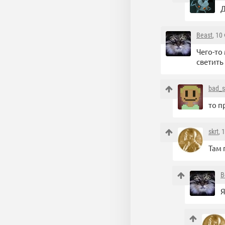
Д
Beast
, 10
Чего-то
светит
bad_s
то п
skrt
, 
Там 
B
Я