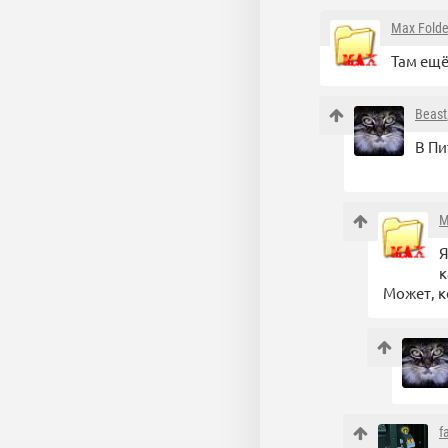
Max Folde
Там ещё
Beast
В Пи
M
Я
к
Может, к
f