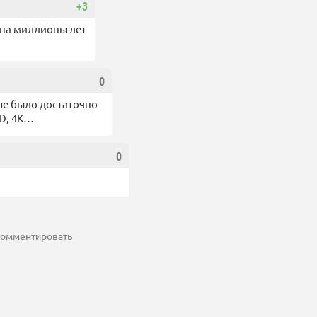
+3
т на миллионы лет
0
е было достаточно
3D, 4K…
0
 комментировать