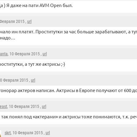
а ) Я даже на пати AVM Open был.
 Февраля 2015 ,
url
 мало им платят. Проститутки за час больше зарабатывают, а ту
ь надо…
anta
, 10 Февраля 2015 ,
url
роститутки, а тут же актрисы ;-)
10 Февраля 2015 ,
url
гонорар актеров написан. Актрисы в Европе получают от 600 до
east
, 10 Февраля 2015 ,
url
 так понял под «актерами» и актрисы тоже понимаются, т.к. реч
skrt
, 10 Февраля 2015 ,
url