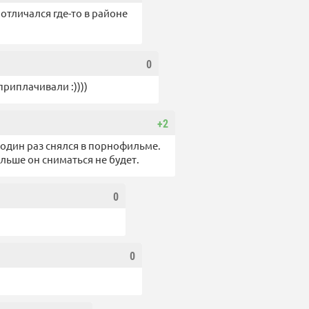
 отличался где-то в районе
0
приплачивали :))))
+2
 один раз снялся в порнофильме.
ольше он сниматься не будет.
0
0