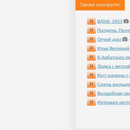
Также смотрите:
ВДНХ, 2023
25
Полдень. Пол
25
Отчий дом
25
—
Илья Великий
25
В Арбатских п
25
Лодка с ветло
25
Куст малины с
25
Смена жильцо
25
Волшебная си
25
Интерьер рест
25