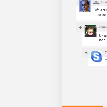
tooZ
, 10 
Объясни
просмот
vguze
Види
порн
T
Т