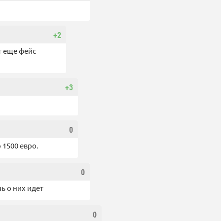
+2
т еще фейс
+3
0
 1500 евро.
0
ь о них идет
0