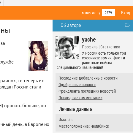
И
Вход
в мою ленту
2679
Об авторе
ины
yache
 за
Профиль
|
Статистика
У России есть только три
союзника: армия, флот и
службе
ракетные войска
специального назначения!
Последние добавленные новости
раинок, то теперь их
Одобренные новости
раждан России стали
Френдлента последних новостей
Последние комментарии
СН) просить больше, но
Личные данные
Имя: che
очный день, в Европе их
Местоположение: Челябинск