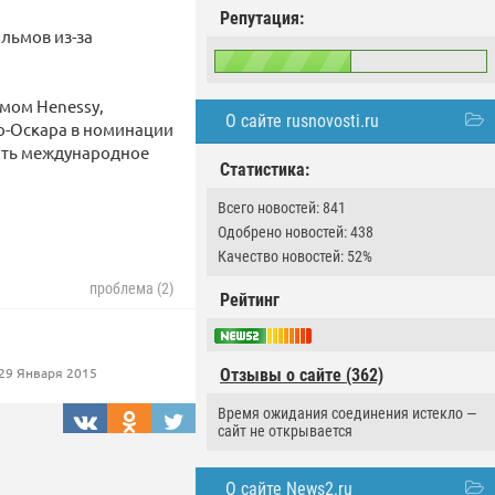
Репутация:
льмов из-за
мом Henessy,
О сайте rusnovosti.ru
о-Оскара в номинации
гать международное
Статистика:
Всего новостей: 841
Одобрено новостей: 438
Качество новостей: 52%
проблема (2)
Рейтинг
29 Января 2015
Отзывы о сайте (362)
Время ожидания соединения истекло —
сайт не открывается
О сайте News2.ru