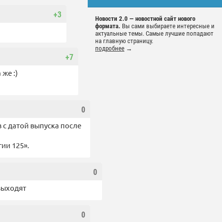
+3
Новости 2.0 — новостной сайт нового
формата.
Вы сами выбираете интересные и
актуальные темы. Самые лучшие попадают
на главную страницу.
подробнее
→
+7
же :)
0
в с датой выпуска после
ии 125».
0
выходят
0