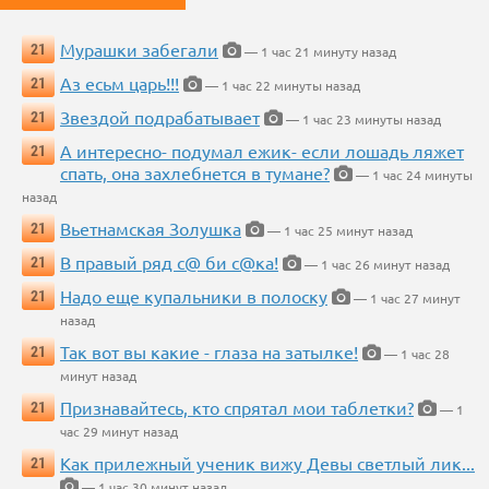
Мурашки забегали
21
— 1 час 21 минуту назад
Аз есьм царь!!!
21
— 1 час 22 минуты назад
Звездой подрабатывает
21
— 1 час 23 минуты назад
А интересно- подумал ежик- если лошадь ляжет
21
спать, она захлебнется в тумане?
— 1 час 24 минуты
назад
Вьетнамская Золушка
21
— 1 час 25 минут назад
В правый ряд с@ би с@ка!
21
— 1 час 26 минут назад
Надо еще купальники в полоску
21
— 1 час 27 минут
назад
Так вот вы какие - глаза на затылке!
21
— 1 час 28
минут назад
Признавайтесь, кто спрятал мои таблетки?
21
— 1
час 29 минут назад
Как прилежный ученик вижу Девы светлый лик...
21
— 1 час 30 минут назад