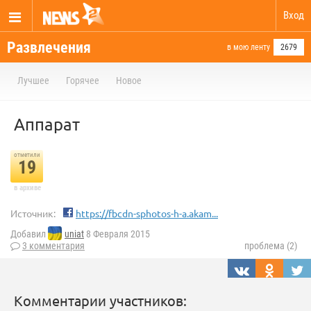
Вход
Развлечения
в мою ленту
2679
Лучшее
Горячее
Новое
Аппарат
отметили
19
в архиве
Источник:
https://fbcdn-sphotos-h-a.akam...
Добавил
uniat
8 Февраля 2015
3 комментария
проблема (2)
Комментарии участников: