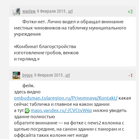
waplaw
, 9 Февраля 2015 ,
url
+2
Фотки нет. Лично видел и обращал внимание
местных чиновников на табличку муниципального
учреждения
«Комбинат благоустройства
изготовление гробов, венков
и гирлянд.»
byguy
, 9 Февраля 2015 ,
url
-1
фейк.
здесь видно
ombudsman.tularegion.ru/Priyomnaya/Kontakt/
какая
сейчас табличка и главное на каком здании
а тут
maps.yandex.ru/-/CVCtvW6p
можно увидеть
здание полностью
обратите внимание — на фотке с news2 колонна с
щелью посредине, на самом здании с панорам и с
оффсайта таких колонн нет нигде