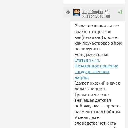
KaperDonjon
, 30
+3
Января 2015 ,
url
Выдают специальные
знаки, которые ни
как(легально) кроме
как поучаствовав в бою
не получить.
Есть даже статья
Статья 17.11.
Незаконное ношение
государственных
наград
(даже похожий значек
делать нельзя).
Тут же ни чего не
значащая детская
побрякушка — просто
насмешка над бойцом.
У меня даже
злорадства нет, есть