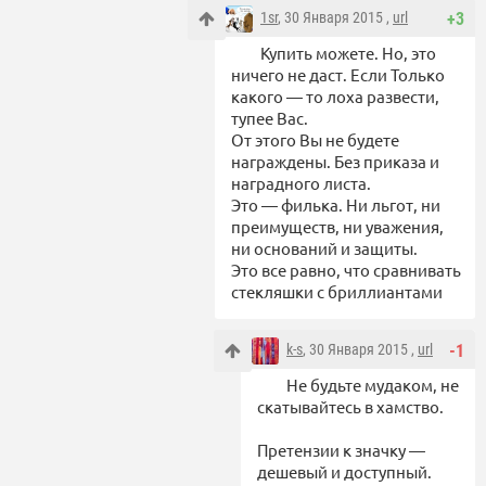
1sr
, 30 Января 2015 ,
url
+3
Купить можете. Но, это
ничего не даст. Если Только
какого — то лоха развести,
тупее Вас.
От этого Вы не будете
награждены. Без приказа и
наградного листа.
Это — филька. Ни льгот, ни
преимуществ, ни уважения,
ни оснований и защиты.
Это все равно, что сравнивать
стекляшки с бриллиантами
k-s
, 30 Января 2015 ,
url
-1
Не будьте мудаком, не
скатывайтесь в хамство.
Претензии к значку —
дешевый и доступный.