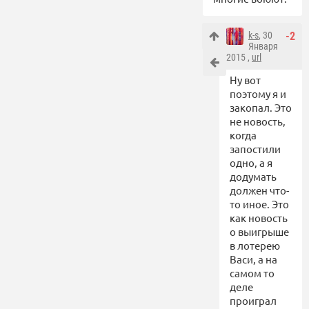
k-s
, 30
-2
Января
2015 ,
url
Ну вот
поэтому я и
закопал. Это
не новость,
когда
запостили
одно, а я
додумать
должен что-
то иное. Это
как новость
о выигрыше
в лотерею
Васи, а на
самом то
деле
проиграл