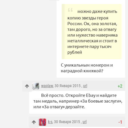
можно даже купить
копию звезды героя
России. Ок, она золотая,
там дорого, но за отвагу
или мужество наверняка
металлическая и стоит в
интернете пару тысяч
рублей
С уникальным номером и
наградной книжкой?
waplaw
, 30 Января 2015 ,
url
+2
Всё просто. Откройте Ebay и найдите
там медаль, например «За боевые заслуги»,
или «За отвагу» дерзайте.
k-s
, 30 Января 2015 ,
url
-1