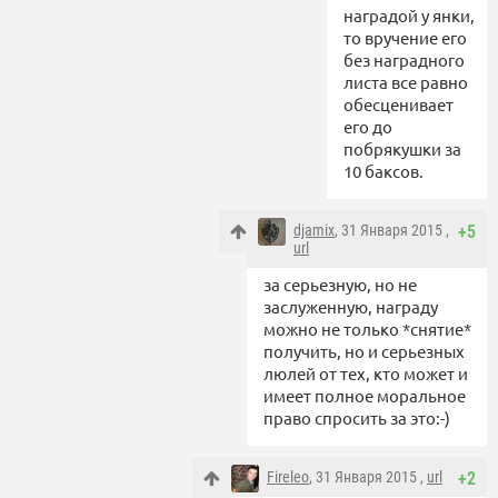
наградой у янки,
то вручение его
без наградного
листа все равно
обесценивает
его до
побрякушки за
10 баксов.
djamix
, 31 Января 2015 ,
+5
url
за серьезную, но не
заслуженную, награду
можно не только *снятие*
получить, но и серьезных
люлей от тех, кто может и
имеет полное моральное
право спросить за это:-)
Fireleo
, 31 Января 2015 ,
url
+2