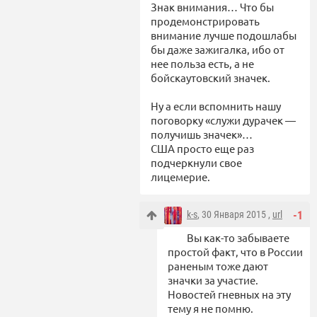
Знак внимания… Что бы
продемонстрировать
внимание лучше подошлабы
бы даже зажигалка, ибо от
нее польза есть, а не
бойскаутовский значек.
Ну а если вспомнить нашу
поговорку «служи дурачек —
получишь значек»…
США просто еще раз
подчеркнули свое
лицемерие.
k-s
, 30 Января 2015 ,
url
-1
Вы как-то забываете
простой факт, что в России
раненым тоже дают
значки за участие.
Новостей гневных на эту
тему я не помню.