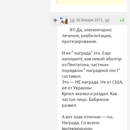
1sr
, 30 Января 2015 ,
url
+5
Я?! Да, элементарно:
лечение, реабилитация,
протезирование.
И не " награда" это. Еще
напишите, как некий оболтус
из Пентагона, частным
порядком " наградной лист"
составил.
Это — НЕ награда. Не от США,
не от Украины
Купил значки и раздал. Как
частое лицо. Бабуинов
развел.
А вот знак отличия — гос.
Награда. Со всеми
вытекающими.