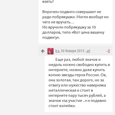
взять?
Впрочем подвиги совершают не
ради побрякушки. Могли вообще ни
чего не вручать…
Но вручили побрякушку за 10
долларов, типо «Вот цена вашему
подвигу».
k-s
, 30 Января 2015 ,
url
-2
Еще раз, любой значок и
медаль можно свободно купить в
интернете, можно даже купить
копию звезды героя России. Ок,
она золотая, там дорого, но за
отвагу или мужество наверняка
металлическая и стоит в
интернете пару тысяч рублей, а
значок «за участие ..» и подавно
стоит копейки.