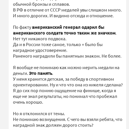
обычной бронзы и сплавов.
В РФ в отличие от СССР медалей увы слишком много.
И много дорогих. И видимо отсюда и отношение.
По факту
американский генерал одарил бы
американского солдата точно таким же значком
.
Нет тут никакого подвоха.
Да и в России тоже самое, только + было бы
наградное удостоверение.
Раненого наградили бы памятным знаком. Не более.
Я вообще не понимаю как можно мерить медали на
деньги.
Это память
.
У меня хранится детская, за победу в спортивном
ориентировании. Ну и что что она из никеля сделана?
Я до сих пор помню ощущение на финише, когда я
еще не знал результаты, но понимал что пробежал
очень хорошо.
Но я отклонился от темы.
Не понимаю возмущения. С чего вы взяли ребята, что
наградной знак должен дорого стоить?