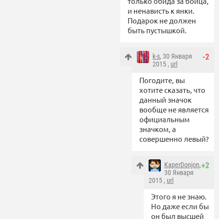
только обида за бойца,
и ненависть к янки.
Подарок не должен
быть пустышкой.
k-s
, 30 Января
-2
2015 ,
url
Погодите, вы
хотите сказать, что
данный значок
вообще не является
официальным
значком, а
совершенно левый?
KaperDonjon
,
+2
30 Января
2015 ,
url
Этого я не знаю.
Но даже если бы
он был высшей