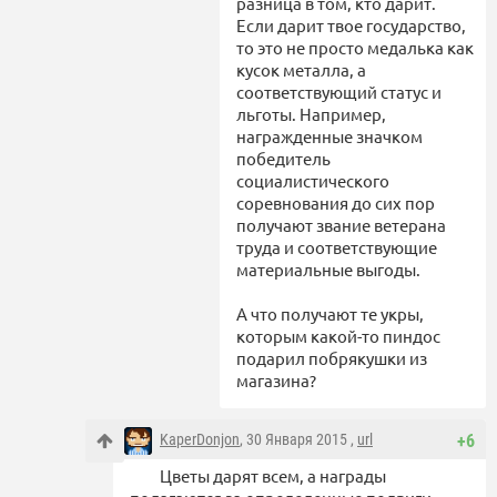
разница в том, кто дарит.
Если дарит твое государство,
то это не просто медалька как
кусок металла, а
соответствующий статус и
льготы. Например,
награжденные значком
победитель
социалистического
соревнования до сих пор
получают звание ветерана
труда и соответствующие
материальные выгоды.
А что получают те укры,
которым какой-то пиндос
подарил побрякушки из
магазина?
KaperDonjon
, 30 Января 2015 ,
url
+6
Цветы дарят всем, а награды