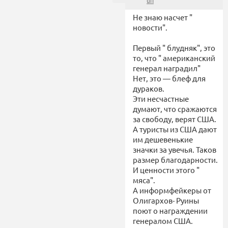
url
Не знаю насчет "
новости".
Первый " блудняк", это
то, что " американский
генерал наградил"
Нет, это — блеф для
дураков.
Эти несчастные
думают, что сражаются
за свободу, верят США.
А туристы из США дают
им дешевенькие
значки за увечья. Таков
размер благодарности.
И ценности этого "
мяса".
А информфейкеры от
Олигархов- Руины
поют о награждении
генералом США.