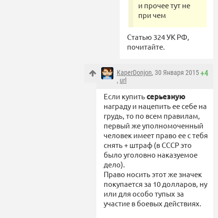
и прочее тут не
при чем
Статью 324 УК РФ,
почитайте.
KaperDonjon
, 30 Января 2015
+4
,
url
Если купить
серьезную
награду и нацепить ее себе на
грудь, то по всем правилам,
первый же уполномоченный
человек имеет право ее с тебя
снять + штраф (в СССР это
было уголовно наказуемое
дело).
Право носить этот же значек
покупается за 10 долларов, ну
или для особо тупых за
участие в боевых действиях.