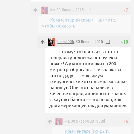
k-s
, 30 Января 2015 ,
url
-7
Комментарий скрыт. Нажмите,
чтобы показать.
deas2006
, 30 Января 2015 ,
url
+10
Потому что блять из-за этого
генерала у человека нет ручек и
ножек! А у кого-то кишки на 200
метров разбросаны — и значка за
это не дадут — максимум —
«хирургические отходы» на могилке
напишут. Они этот начали, и в
качестве награды приносить значок
«скаута» ебаного — это позор, как
для американцев так для украинцев.
k-s
, 30 Января 2015 ,
url
-6
Комментарий скрыт.