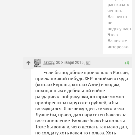
рассказать
честно.
Вас никто
не
подслушает.
Это в
Ваших же
интересах.
saxxxy
, 30 Января 2015 ,
url
+4
Если бы подобное произошло в России,
приехал какой-нибудь ХЕР непойми откуда
(хоть из Европы, хоть из Азии) и людям,
покоцанным в дебильной войне
раздаривал побрякушки, которые можно
приобрести за пару сотен рублей, я бы
возмущался. Я не вижу здесь символизма.
Лучше бы, право, дал пару сотен баксов на
восстановление. Больше было бы пользы.
Тоже бы воняли, чего дескать так мало дал,
но солдату хоть какая-то польза. Хоть