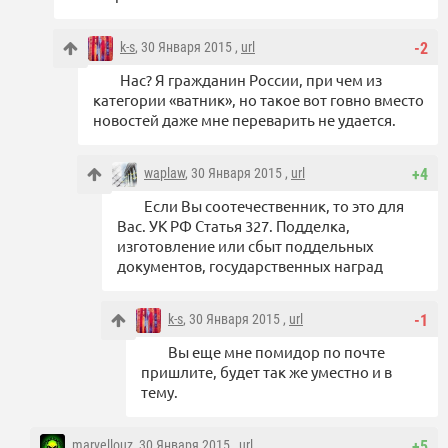
k-s
, 30 Января 2015 ,
url
-2
Нас? Я гражданин России, при чем из
категории «ватник», но такое вот говно вместо
новостей даже мне переварить не удается.
waplaw
, 30 Января 2015 ,
url
+4
Если Вы соотечественник, то это для
Вас. УК РФ Статья 327. Подделка,
изготовление или сбыт поддельных
документов, государственных наград
k-s
, 30 Января 2015 ,
url
-1
Вы еще мне помидор по почте
пришлите, будет так же уместно и в
тему.
marvellouz
, 30 Января 2015 ,
url
+5