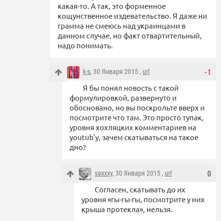
какая-то. А так, это форменное
кощунственное издевательство. Я даже ни
грамма не смеюсь над украинцами в
данном случае, но факт отвартительный,
надо понимать.
k-s
, 30 Января 2015 ,
url
-1
Я бы понял новость с такой
формулировкой, развернуто и
обосновано, но вы поскрольте вверх и
посмотрите что там. Это просто тупак,
уровня хохляцких комментариев на
youtub'у, зачем скатываться на такое
дно?
saxxxy
, 30 Января 2015 ,
url
0
Согласен, скатывать до их
уровня «гы-гы-гы, посмотрите у них
крыша протекла», нельзя.