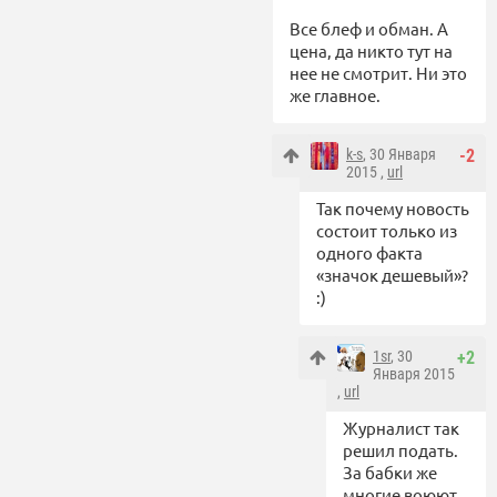
Все блеф и обман. А
цена, да никто тут на
нее не смотрит. Ни это
же главное.
k-s
, 30 Января
-2
2015 ,
url
Так почему новость
состоит только из
одного факта
«значок дешевый»?
:)
1sr
, 30
+2
Января 2015
,
url
Журналист так
решил подать.
За бабки же
многие воюют.