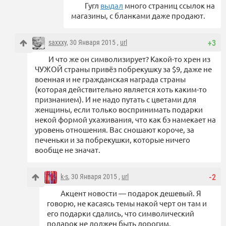
Гугл
выдал
много страниц ссылок на
магазины, с бланками даже продают.
saxxxy
, 30 Января 2015 ,
url
+3
И что же он символизирует? Какой-то хрен из
ЧУЖОЙ страны привёз побрекушку за $9, даже не
военная и не гражданская награда страны
(которая действительно является хоть каким-то
признанием). И не надо путать с цветами для
женщины, если только воспринимать подарки
некой формой ухаживания, что как бэ намекает на
уровень отношения. Вас сношают короче, за
печеньки и за побрекушки, которые ничего
вообще не значат.
k-s
, 30 Января 2015 ,
url
-2
Акцент новости — подарок дешевый. Я
говорю, не касаясь темы накой черт он там и
его подарки сдались, что символический
подарок не должен быть дорогим.