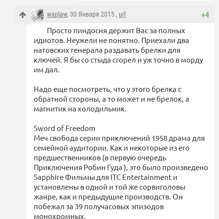
waplaw
, 30 Января 2015 ,
url
+4
Просто пиндосня держит Вас за полных
идиотов. Неужели не понятно. Приехали два
натовских генерала раздавать брелки для
ключей. Я бы со стыда сгорел и уж точно в морду
им дал.
Надо еще посмотреть, что у этого брелка с
обратной стороны, а то может и не брелок, а
магнитик на холодильник.
Sword of Freedom
Меч свобода серии приключений 1958 драма для
семейной аудитории. Как и некоторые из его
предшественников (в первую очередь
Приключения Робин Гуда ), это было произведено
Sapphire Фильмы для ITC Entertainment и
установлены в одной и той же сорвиголовы
жанре, как и предыдущие производств. Он
побежал за 39 получасовых эпизодов
монохромных.