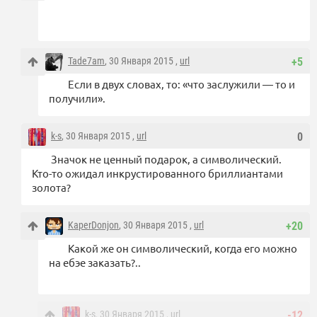
Tade7am
, 30 Января 2015 ,
url
+5
Если в двух словах, то: «что заслужили — то и
получили».
k-s
, 30 Января 2015 ,
url
0
Значок не ценный подарок, а символический.
Кто-то ожидал инкрустированного бриллиантами
золота?
KaperDonjon
, 30 Января 2015 ,
url
+20
Какой же он символический, когда его можно
на ебэе заказать?..
k-s
, 30 Января 2015 ,
url
-12