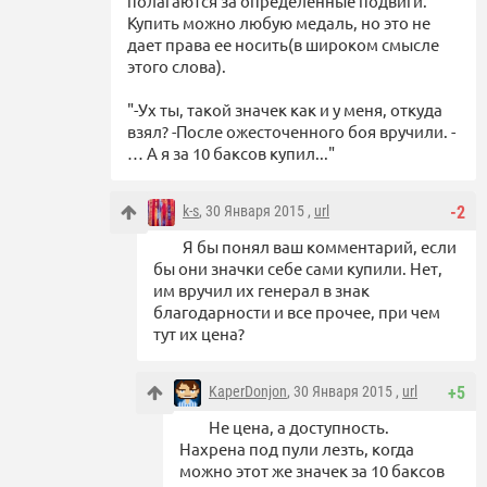
полагаются за определенные подвиги.
Купить можно любую медаль, но это не
дает права ее носить(в широком смысле
этого слова).
"-Ух ты, такой значек как и у меня, откуда
взял? -После ожесточенного боя вручили. -
… А я за 10 баксов купил..."
k-s
, 30 Января 2015 ,
url
-2
Я бы понял ваш комментарий, если
бы они значки себе сами купили. Нет,
им вручил их генерал в знак
благодарности и все прочее, при чем
тут их цена?
KaperDonjon
, 30 Января 2015 ,
url
+5
Не цена, а доступность.
Нахрена под пули лезть, когда
можно этот же значек за 10 баксов