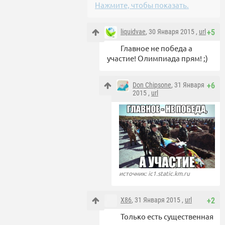
Нажмите, чтобы показать.
liquidvae
, 30 Января 2015 ,
url
+5
Главное не победа а
участие! Олимпиада прям! ;)
Don Chipsone
, 31 Января
+6
2015 ,
url
источник: ic1.static.km.ru
X86
, 31 Января 2015 ,
url
+2
Только есть существенная