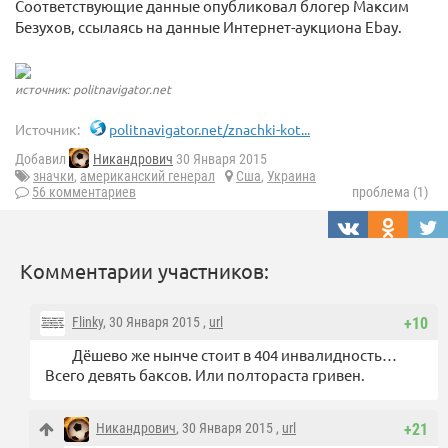
Соответствующие данные опубликовал блогер Максим
Безухов, ссылаясь на данные Интернет-аукциона Ebay.
источник: politnavigator.net
Источник:
politnavigator.net/znachki-kot...
Добавил
Никандрович
30 Января 2015
значки
,
американский генерал
Сша
,
Украина
56 комментариев
проблема (1)
Комментарии участников:
Flinky
, 30 Января 2015 ,
url
+10
Дёшево же нынче стоит в 404 инвалидность…
Всего девять баксов. Или полтораста гривен.
Никандрович
, 30 Января 2015 ,
url
+21