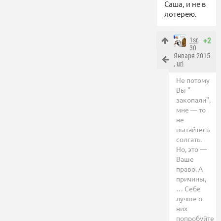
Саша, и не в
лотерею.
1sr
,
+2
30
Января 2015
,
url
Не потому
Вы "
закопали",
мне — то
не
пытайтесь
солгать.
Но, это —
Ваше
право. А
причины,
… Себе
лучше о
них
попробуйте