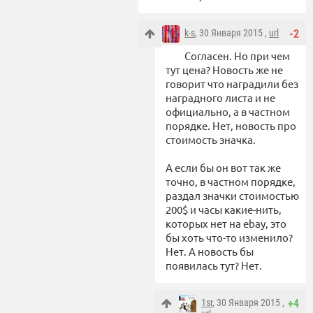
k-s
, 30 Января 2015 ,
url
-2
Согласен. Но при чем
тут цена? Новость же не
говорит что наградили без
наградного листа и не
официально, а в частном
порядке. Нет, новость про
стоимость значка.
А если бы он вот так же
точно, в частном порядке,
раздал значки стоимостью
200$ и часы какие-нить,
которых нет на ebay, это
бы хоть что-то изменило?
Нет. А новость бы
появилась тут? Нет.
1sr
, 30 Января 2015 ,
+4