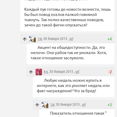
Каждый пук готовы до новости вознести, лишь
бы был повод хохлов палкой говняной
тыкнуть. Так полно качественных поводов,
зачем до такой фигни опускаться?
1sr
, 30 Января 2015 ,
url
+4
Акцент на общедоступности. Да, это
мелочи. Они рабов так не унижали. Хотя,
такое отношение заслужили.
k-s
, 30 Января 2015 ,
url
-2
Любую медаль можно купить в
интернете, как это умиляет медаль или
факт награждения? Что за бред?
1sr
, 30 Января 2015 ,
url
+3
Показатель отношения такая "