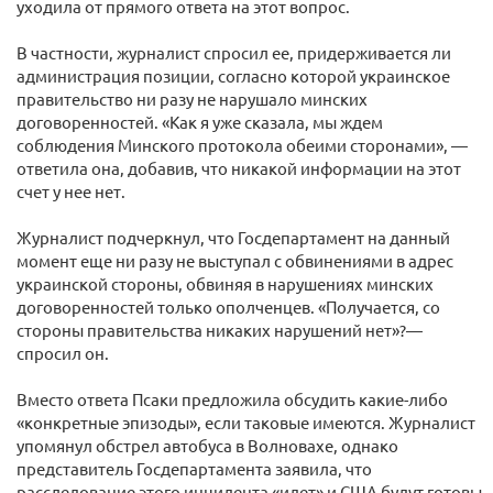
уходила от прямого ответа на этот вопрос.
В частности, журналист спросил ее, придерживается ли
администрация позиции, согласно которой украинское
правительство ни разу не нарушало минских
договоренностей. «Как я уже сказала, мы ждем
соблюдения Минского протокола обеими сторонами», —
ответила она, добавив, что никакой информации на этот
счет у нее нет.
Журналист подчеркнул, что Госдепартамент на данный
момент еще ни разу не выступал с обвинениями в адрес
украинской стороны, обвиняя в нарушениях минских
договоренностей только ополченцев. «Получается, со
стороны правительства никаких нарушений нет»?—
спросил он.
Вместо ответа Псаки предложила обсудить какие-либо
«конкретные эпизоды», если таковые имеются. Журналист
упомянул обстрел автобуса в Волновахе, однако
представитель Госдепартамента заявила, что
расследование этого инцидента «идет» и США будут готовы