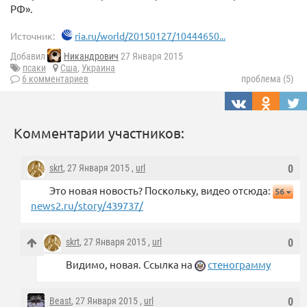
РФ».
Источник:
ria.ru/world/20150127/10444650...
Добавил
Никандрович
27 Января 2015
псаки
Сша
,
Украина
6 комментариев
проблема (5)
Комментарии участников:
skrt
, 27 Января 2015 ,
url
0
Это новая новость? Поскольку, видео отсюда:
56
news2.ru/story/439737/
skrt
, 27 Января 2015 ,
url
0
Видимо, новая. Ссылка на
стенограмму
Beast
, 27 Января 2015 ,
url
0