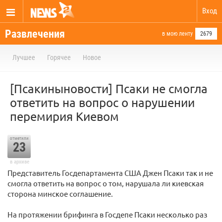
Вход
Развлечения
в мою ленту
2679
Лучшее
Горячее
Новое
[Псакиныновости] Псаки не смогла
ответить на вопрос о нарушении
перемирия Киевом
отметили
23
в архиве
Представитель Госдепартамента США Джен Псаки так и не
смогла ответить на вопрос о том, нарушала ли киевская
сторона минское соглашение.
На протяжении брифинга в Госдепе Псаки несколько раз