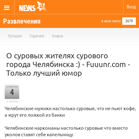
Вход
Развлечения
в мою ленту
2679
Лучшее
Горячее
Новое
О суровых жителях сурового
города Челябинска :) - Fuuunr.com -
Только лучший юмор
отметили
4
в архиве
Челябинские мужики настолько суровые, что не пьют кофе,
а жрут его ложкой из банки
Челябинские наркоманы настолько суровые что вместо
уколов ставят себе капельницу