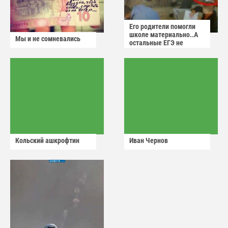
Его родители помогли
школе материально..А
Мы и не сомневались
остальные ЕГЭ не
сдадут
Кольский ашкрофтин
Иван Чернов