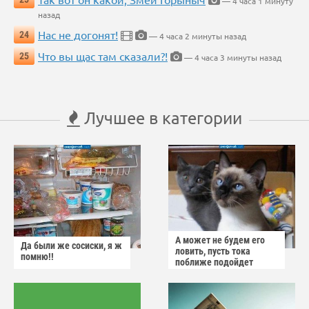
— 4 часа 1 минуту
назад
Нас не догонят!
24
— 4 часа 2 минуты назад
Что вы щас там сказали?!
25
— 4 часа 3 минуты назад
Лучшее в категории
А может не будем его
Да были же сосиски, я ж
ловить, пусть тока
помню!!
поближе подойдет