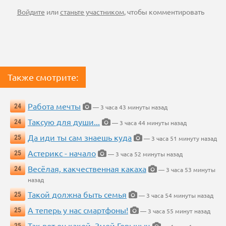
Войдите
или
станьте участником
, чтобы комментировать
Также смотрите:
Работа мечты
24
— 3 часа 43 минуты назад
Таксую для души...
24
— 3 часа 44 минуты назад
Да иди ты сам знаешь куда
25
— 3 часа 51 минуту назад
Астерикс - начало
25
— 3 часа 52 минуты назад
Весёлая, какчественная какаха
24
— 3 часа 53 минуты
назад
Такой должна быть семья
25
— 3 часа 54 минуты назад
А теперь у нас смартфоны!
25
— 3 часа 55 минут назад
Так вот он какой, Змей Горыныч
25