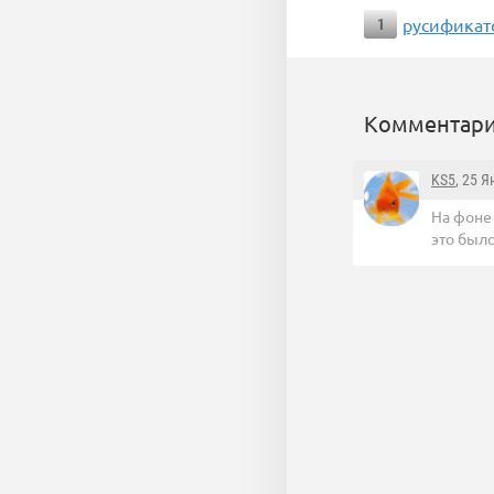
русификато
1
Комментари
KS5
, 25 
На фоне
это был