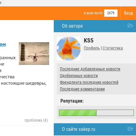
И
Вход
в мою ленту
2679
Об авторе
KS5
ком
Профиль
|
Статистика
транных
не
Последние добавленные новости
а
Одобренные новости
ичества
ь настоящие шедевры,
Френдлента последних новостей
Последние комментарии
Репутация:
проблема (4)
О сайте xakep.ru