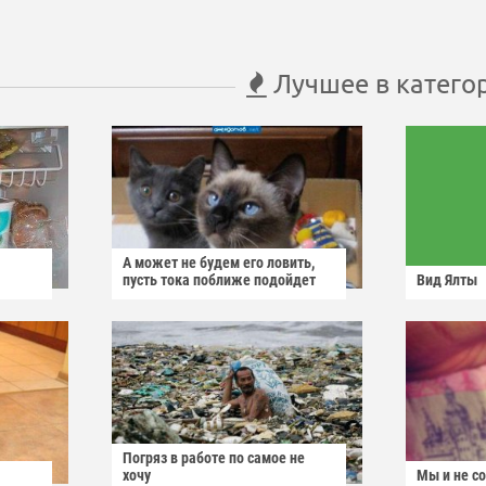
Лучшее в катего
А может не будем его ловить,
пусть тока поближе подойдет
Вид Ялты
Погряз в работе по самое не
хочу
Мы и не с