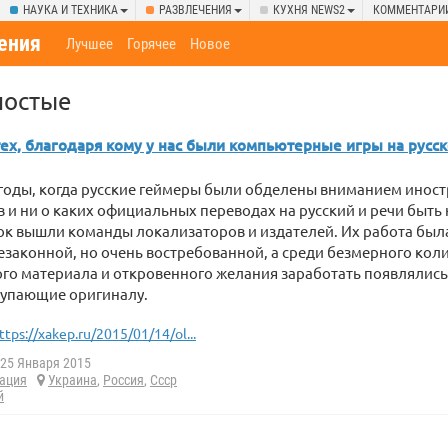
НАУКА И ТЕХНИКА
РАЗВЛЕЧЕНИЯ
КУХНЯ NEWS2
КОММЕНТАРИ
ения
Лучшее
Горячее
Новое
ностые
ех, благодаря кому у нас были компьютерные игры на русс
 годы, когда русские геймеры были обделены вниманием инос
 и ни о каких официальных переводах на русский и речи быть 
ок вышли команды локализаторов и издателей. Их работа был
законной, но очень востребованной, а среди безмерного кол
го материала и откровенного желания заработать появлялис
ступающие оригиналу.
ttps://xakep.ru/2015/01/14/ol...
25 Января 2015
ация
Украина
,
Россия
,
Ссср
й