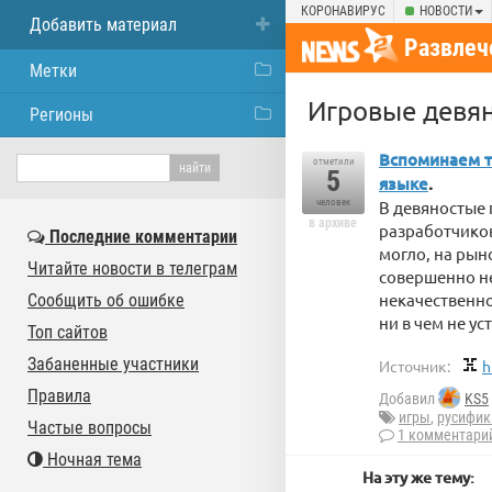
КОРОНАВИРУС
НОВОСТИ
Добавить материал
Развлеч
Метки
Игровые девя
Регионы
Вспоминаем т
отметили
5
языке
.
человек
В девяностые
в архиве
разработчиков
Последние комментарии
могло, на рын
Читайте новости в телеграм
совершенно не
некачественно
Сообщить об ошибке
ни в чем не у
Топ сайтов
Забаненные участники
Источник:
h
Правила
Добавил
KS5
игры
,
русифик
Частые вопросы
1 комментари
Ночная тема
На эту же тему: