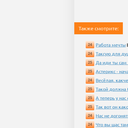
Также смотрите:
Работа мечты
24
Таксую для душ
24
Да иди ты сам
25
Астерикс - нач
25
Весёлая, какч
24
Такой должна 
25
А теперь у нас
25
Так вот он ка
25
Нас не догонят
24
Что вы щас там
24