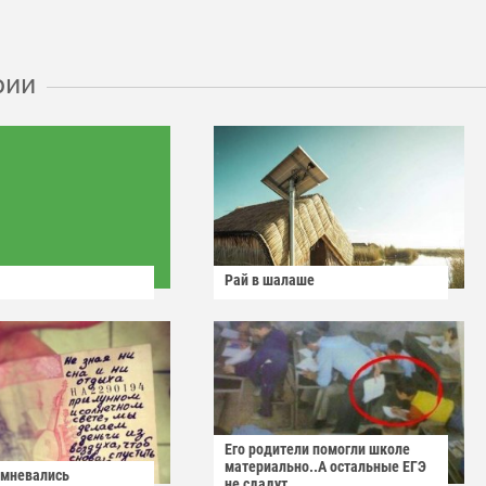
рии
Рай в шалаше
Его родители помогли школе
материально..А остальные ЕГЭ
омневались
не сдадут