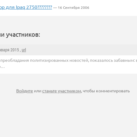
р для Ipaq 2750????????
— 16 Сентября 2006
и участников:
Января 2015 ,
url
 преобладания политизированных новостей, показалось забавным: 
о…
Войдите
или
станьте участником
, чтобы комментировать