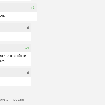
+3
оп.
0
+1
 «типа я вообще
у :)
0
 комментировать