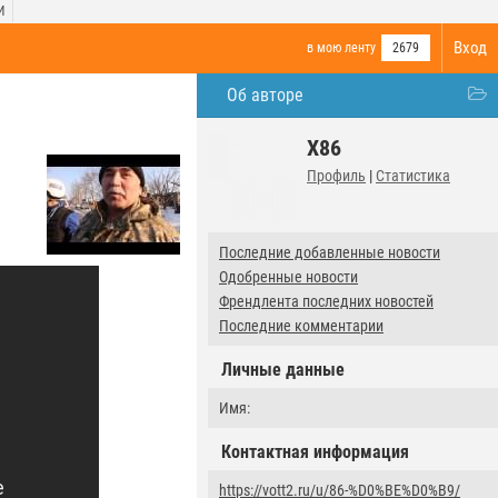
И
Вход
в мою ленту
2679
Об авторе
X86
Профиль
|
Статистика
Последние добавленные новости
Одобренные новости
Френдлента последних новостей
Последние комментарии
Личные данные
Имя:
Контактная информация
https://vott2.ru/u/86-%D0%BE%D0%B9/