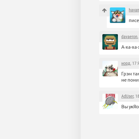
havan
писе
davaeron
А-ха-ха-
норд
, 17
Грэм та
не пони
AdUser
, 1
Вы укRо