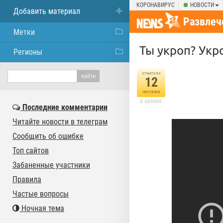
КОРОНАВИРУС
НОВОСТИ
Добавить материал
Развлеч
Метки
Ты укроп? Укро
Регионы
отметили
12
человека
в архиве
Последние комментарии
Читайте новости в телеграм
Сообщить об ошибке
Топ сайтов
Забаненные участники
Правила
Частые вопросы
Ночная тема