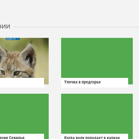
рии
Улочка в предгорье
рсия Севилья
Когда волк попадает в капкан