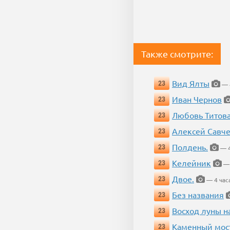
Также смотрите:
Вид Ялты
23
— 4
Иван Чернов
23
Любовь Титов
23
Алексей Савч
23
Полдень.
23
— 4
Келейник
23
— 
Двое.
23
— 4 час
Без названия
23
Восход луны н
23
Каменный мос
23