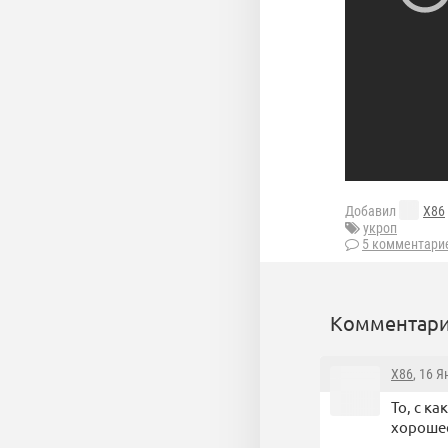
Добавил
X86
укроп
5 комментари
Комментари
X86
, 16 
То, с к
хорошее