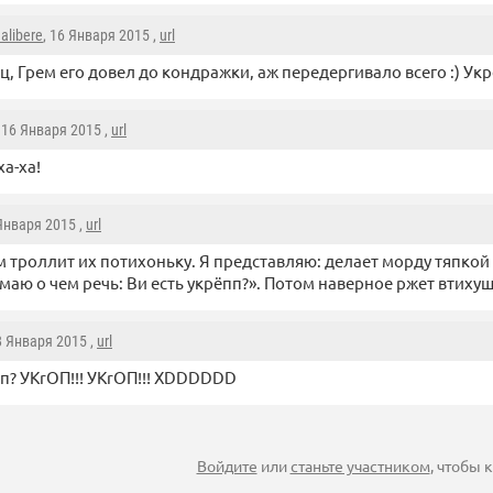
alibere
, 16 Января 2015 ,
url
ц, Грем его довел до кондражки, аж передергивало всего :) Укр
, 16 Января 2015 ,
url
ха-ха!
 Января 2015 ,
url
м троллит их потихоньку. Я представляю: делает морду тяпкой
маю о чем речь: Ви есть укрёпп?». Потом наверное ржет втихушк
8 Января 2015 ,
url
п? УКrОП!!! УКrОП!!! XDDDDDD
Войдите
или
станьте участником
, чтобы