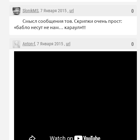
SlonikMS
, 7 Января 2015 ,
url
0
Смысл сообщения тов. Скрипки очень прост:
«бабло несут не нам… караул»!!!
Anton-f
, 7 Января 2015 ,
url
0