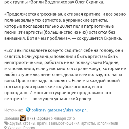
рок-группы «Вопли Водоплясова» Олег Скрипка.
«Продолжается агрессивная, активная критика, и все равно
полные залы у тех артистов, а украинские артисты,
которые последовательно 20 лет пели патриотичные
песни, эти артисты (большинство из них) остаются без
внимания. Вот в чем проблема», — сокрушается Скрипка.
«Если вы позволяете кому-то садиться себе на голову, они
садятся. Если украинцы позволили быть артистам быть
непатриотичными, работать не на пользу своей Родине,
мы позволили, если у нас много в стране живут, которые не
любят эту землю, ничего не сделали в ее пользу, это наша
вина. Просто не надо позволять. Если мы каждый новый
год смотрели вражеские голубые огоньки, и это
проходило. И многие из украинцев продолжают это
смотреть!» — возмущен украинский рокер.
Источник:
politnavigator.net/ukraincy-pr...
Добавил
Никандрович
6 Января 2015
друзья
,
страны
,
враги
,
взаимоотношения
,
артисты
,
исполнители
Украина
,
Россия