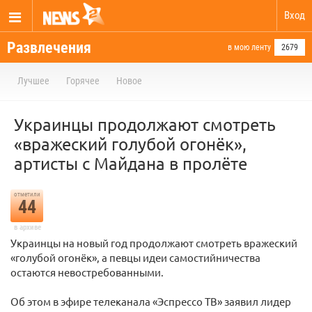
Вход
Развлечения
в мою ленту
2679
Лучшее
Горячее
Новое
Украинцы продолжают смотреть
«вражеский голубой огонёк»,
артисты с Майдана в пролёте
отметили
44
в архиве
Украинцы на новый год продолжают смотреть вражеский
«голубой огонёк», а певцы идеи самостийничества
остаются невостребованными.
Об этом в эфире телеканала «Эспрессо ТВ» заявил лидер