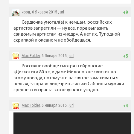
норд
, 6 Января 2015 ,
url
+9
Сердючка умотал(а) к немцам, российских
артистов запретили — ну все, пора вылазить
свидомым артистам из «недр». А нет их. Тут одной
скрипкой и океаном не обойдешься.
Max Folder
, 6 Января 2015 ,
url
+5
Россияне вообще смотрят гейропские
«Дискотеки 80-х», и даже Милонов не свистит по
этому поводу, потому что на святое замахиваться
нельзя, за право лицезреть сиськи Сабрины мужики
среднего возраста затопчут кого угодно.
Max Folder
, 6 Января 2015 ,
url
+4