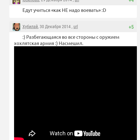
+4
Едут учиться «как НЕ надо воевать» :D
Хубилай
, 30 Декабря 2014 ,
url
+5
:) Разбегающаяся во все стороны с оружием
хохлятская армия :) Насмешил.