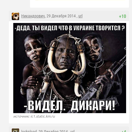
Никандрович
, 29 Декабря 2014 ,
url
+10
источник: ic1.static.km.ru
locknload
, 29 Декабря 2014 ,
url