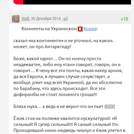
Haifi
, 30 Декабря 2014 ,
url
+10
Комменты на Украинском
Корре
:
сказал «на континенте» и не уточнил, на каком.
может, он про Антарктиду?
Боже, какой идиот… Он по моему просто
неадекватен, либо ему «там» говорят, говори, он и
говорит… К чему все эти понты, какая нахер армия,
да вся Европа, в лучшем случае сочувствует, а
вообще, ржет над всей Украиной, да им абсолютно
по барабану, что здесь происходит. Все эти
дифирамбы не стоят ломаного гроша!!!
Бляха муха… а ведь я не верил что он пьет (((((((
Ёжик стоя на полянке хвалится мускулатурой: «Я
сильный! Я супер сильный!!! Я самый сильный !!!».
Проходивший мимо медведь чихнул и ёжик улетел в