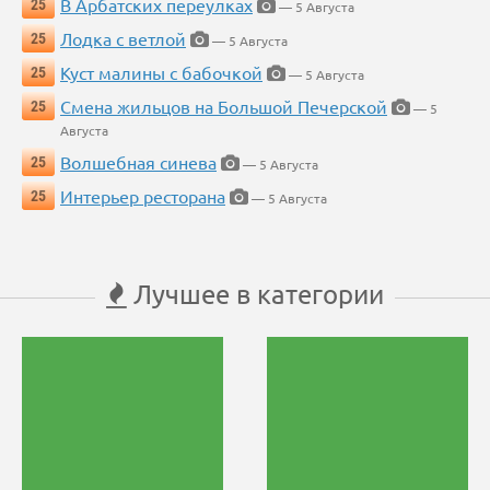
В Арбатских переулках
25
— 5 Августа
Лодка с ветлой
25
— 5 Августа
Куст малины с бабочкой
25
— 5 Августа
Смена жильцов на Большой Печерской
25
— 5
Августа
Волшебная синева
25
— 5 Августа
Интерьер ресторана
25
— 5 Августа
Лучшее в категории