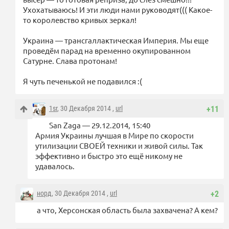
Ухохатываюсь! И эти люди нами руководят((( Какое-
то королевство кривых зеркал!
Украина — трансгаллактическая Империя. Мы еще
проведём парад на временно окупированном
Сатурне. Слава протонам!
Я чуть печенькой не подавился :(
1sr
, 30 Декабря 2014 ,
url
+11
San Zaga — 29.12.2014, 15:40
Армия Украины лучшая в Мире по скорости
утилизации СВОЕЙ техники и живой силы. Так
эффективно и быстро это ещё никому не
удавалось.
норд
, 30 Декабря 2014 ,
url
+2
а что, Херсонская область была захвачена? А кем?