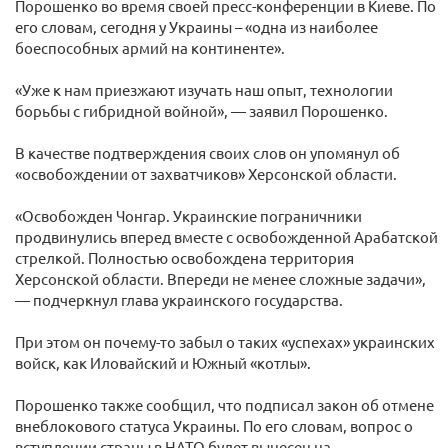
Порошенко во время своей пресс-конференции в Киеве. По
его словам, сегодня у Украины – «одна из наиболее
боеспособных армий на континенте».
«Уже к нам приезжают изучать наш опыт, технологии
борьбы с гибридной войной», — заявил Порошенко.
В качестве подтверждения своих слов он упомянул об
«освобождении от захватчиков» Херсонской области.
«Освобожден Чонгар. Украинские пограничники
продвинулись вперед вместе с освобожденной Арабатской
стрелкой. Полностью освобождена территория
Херсонской области. Впереди не менее сложные задачи»,
— подчеркнул глава украинского государства.
При этом он почему-то забыл о таких «успехах» украинских
войск, как Иловайский и Южный «котлы».
Порошенко также сообщил, что подписал закон об отмене
внеблокового статуса Украины. По его словам, вопрос о
вступлении страны в НАТО будет вынесен на