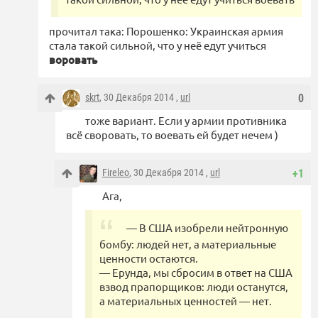
прочитал така: Порошенко: Украинская армия
стала такой сильной, что у неё едут учиться
воровать
skrt
, 30 Декабря 2014 ,
url
0
тоже вариант. Если у армии противника
всё своровать, то воевать ей будет нечем )
Fireleo
, 30 Декабря 2014 ,
url
+1
Ага,
— В США изобрели нейтронную
бомбу: людей нет, а материальные
ценности остаются.
— Ерунда, мы сбросим в ответ на США
взвод прапорщиков: люди останутся,
а материальных ценностей — нет.