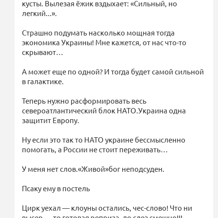
кусты. Вылезая ёжик вздыхает: «Сильный, но
легкий...».
Страшно подумать насколько мощная тогда
экономика Украины! Мне кажется, от нас что-то
скрывают…
А может еще по одной? И тогда будет самой сильной
в галактике.
Теперь нужно расформировать весь
североатлантический блок НАТО.Украина одна
защитит Европу.
Ну если это так то НАТО украине бессмысленно
помогать, а России не стоит переживать…
У меня нет слов.«Живой»бог неподсуден.
Псаку ему в постель
Цирк уехал — клоуны остались, чес-слово! Что ни
высер — то готовая реприза, до слез смешно!!!