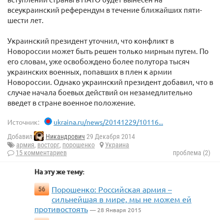
всеукраинский референдум в течение ближайших пяти-
шести лет.
Украинский президент уточнил, что конфликт в
Новороссии может быть решен только мирным путем. По
его словам, уже освобождено более полутора тысяч
украинских военных, попавших в плен к армии
Новороссии. Однако украинский президент добавил, что в
случае начала боевых действий он незамедлительно
введет в стране военное положение.
Источник:
ukraina.ru/news/20141229/10116...
Добавил
Никандрович
29 Декабря 2014
армия
,
восторг
,
порошенко
Украина
15 комментариев
проблема (2)
На эту же тему:
Порошенко: Российская армия –
56
сильнейшая в мире, мы не можем ей
противостоять
— 28 Января 2015