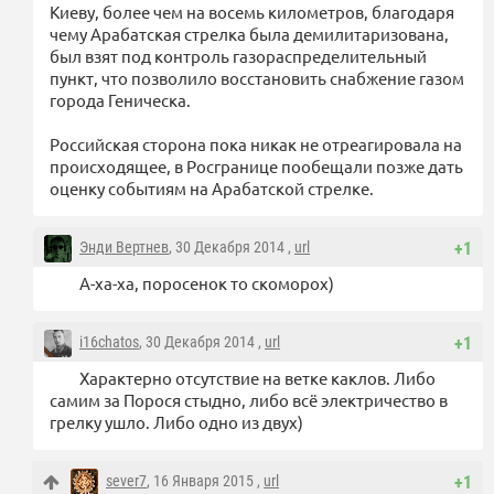
Киеву, более чем на восемь километров, благодаря
чему Арабатская стрелка была демилитаризована,
был взят под контроль газораспределительный
пункт, что позволило восстановить снабжение газом
города Геническа.
Российская сторона пока никак не отреагировала на
происходящее, в Росгранице пообещали позже дать
оценку событиям на Арабатской стрелке.
Энди Вертнев
, 30 Декабря 2014 ,
url
+1
А-ха-ха, поросенок то скоморох)
i16chatos
, 30 Декабря 2014 ,
url
+1
Характерно отсутствие на ветке каклов. Либо
самим за Порося стыдно, либо всё электричество в
грелку ушло. Либо одно из двух)
sever7
, 16 Января 2015 ,
url
+1