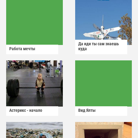
Да иди ты сам знаешь
Работа мечты
куда
Астерикс - начало
Вид Ялты