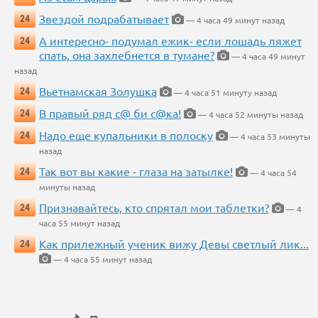
Звездой подрабатывает
24
— 4 часа 49 минут назад
А интересно- подумал ежик- если лошадь ляжет
24
спать, она захлебнется в тумане?
— 4 часа 49 минут
назад
Вьетнамская Золушка
24
— 4 часа 51 минуту назад
В правый ряд с@ би с@ка!
24
— 4 часа 52 минуты назад
Надо еще купальники в полоску
24
— 4 часа 53 минуты
назад
Так вот вы какие - глаза на затылке!
24
— 4 часа 54
минуты назад
Признавайтесь, кто спрятал мои таблетки?
24
— 4
часа 55 минут назад
Как прилежный ученик вижу Девы светлый лик...
24
— 4 часа 55 минут назад