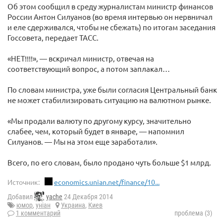
Об этом сообщил в среду журналистам министр финансов
России Антон Силуанов (во время интервью он нервничал
и еле сдерживался, чтобы не сбежать) по итогам заседания
Госсовета, передает ТАСС.
«НЕТ!!!!», — вскричал министр, отвечая на
соответствующий вопрос, а потом заплакал…
По словам министра, уже были согласия Центральный банк
не может стабилизировать ситуацию на валютном рынке.
«Мы продали валюту по другому курсу, значительно
слабее, чем, который будет в январе, — напомнил
Силуанов. — Мы на этом еще заработали».
Всего, по его словам, было продано чуть больше $1 млрд.
Источник:
economics.unian.net/finance/10...
Добавил
yache
24 Декабря 2014
юмор
,
унiан
Украина
,
Киев
1 комментарий
проблема (3)