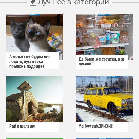
Лучшее в категории
А может не будем его
Да были же сосиски, я ж
ловить, пусть тока
помню!!
поближе подойдет
Рай в шалаше
Yellow subДРИЗИН