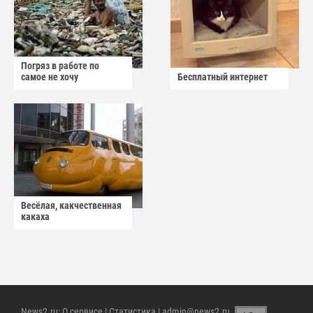
Погряз в работе по
самое не хочу
Бесплатный интернет
Весёлая, какчественная
какаха
News2.ru
:
О сервисе
|
Статистика
| admin@news2.ru