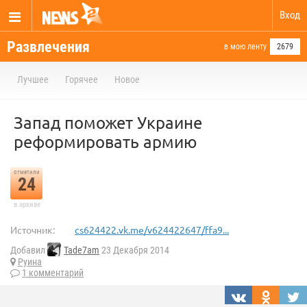
Вход
Развлечения
в мою ленту
2679
Лучшее
Горячее
Новое
Запад поможет Украине
реформировать армию
отметили
24
в архиве
Источник:
cs624422.vk.me/v624422647/ffa9...
Добавил
Tade7am
23 Декабря 2014
Руина
1 комментарий