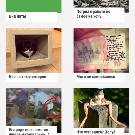
Погряз в работе по
Вид Ялты
самое не хочу
Бесплатный интернет
Мы и не сомневались
Его родители помогли
Что уставился? Целуй,
школе материально..А