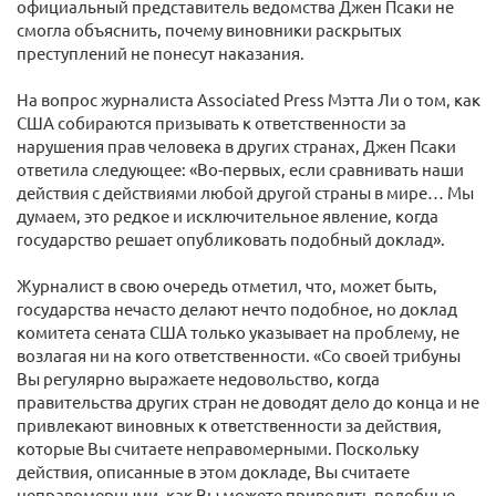
официальный представитель ведомства Джен Псаки не
смогла объяснить, почему виновники раскрытых
преступлений не понесут наказания.
На вопрос журналиста Associated Press Мэтта Ли о том, как
США собираются призывать к ответственности за
нарушения прав человека в других странах, Джен Псаки
ответила следующее: «Во-первых, если сравнивать наши
действия с действиями любой другой страны в мире… Мы
думаем, это редкое и исключительное явление, когда
государство решает опубликовать подобный доклад».
Журналист в свою очередь отметил, что, может быть,
государства нечасто делают нечто подобное, но доклад
комитета сената США только указывает на проблему, не
возлагая ни на кого ответственности. «Со своей трибуны
Вы регулярно выражаете недовольство, когда
правительства других стран не доводят дело до конца и не
привлекают виновных к ответственности за действия,
которые Вы считаете неправомерными. Поскольку
действия, описанные в этом докладе, Вы считаете
неправомерными, как Вы можете приводить подобные