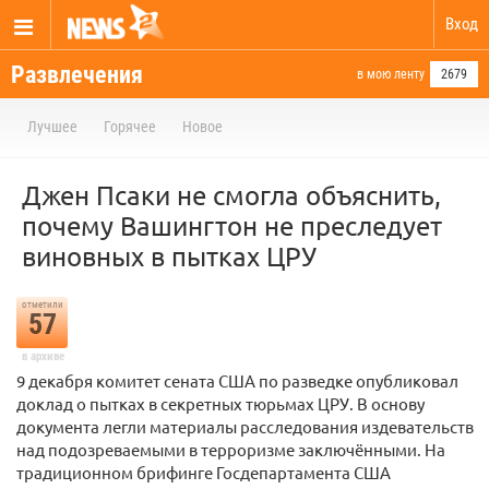
Вход
Развлечения
в мою ленту
2679
Лучшее
Горячее
Новое
Джен Псаки не смогла объяснить,
почему Вашингтон не преследует
виновных в пытках ЦРУ
отметили
57
в архиве
9 декабря комитет сената США по разведке опубликовал
доклад о пытках в секретных тюрьмах ЦРУ. В основу
документа легли материалы расследования издевательств
над подозреваемыми в терроризме заключёнными. На
традиционном брифинге Госдепартамента США