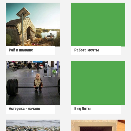
Рай в шалаше
Работа мечты
Астерикс - начало
Вид Ялты