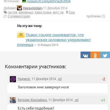
Источник:
russian.rt.com/article/63906
Добавил
Никандрович
11 Декабря 2014
пытки
,
виновные
,
джен псаки
,
мэтт ли
Сша
2 комментария
проблема (1)
На эту же тему:
Псаки: госдеп сомневается, что
32
украинские силовики удерживают
пленных
— 9 Января 2015
Комментарии участников:
Надмозг
, 11 Декабря 2014 ,
url
-2
Заголовок мне завернул мозг
Виталик Юнолайнен
, 11 Декабря 2014 ,
url
+1
Есть себе подобных?