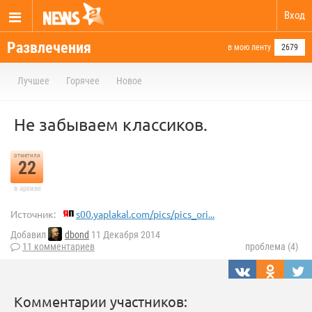
Вход
Развлечения
в мою ленту
2679
Лучшее
Горячее
Новое
Не забываем классиков.
отметили
22
в архиве
Источник:
s00.yaplakal.com/pics/pics_ori...
Добавил
dbond
11 Декабря 2014
11 комментариев
проблема (4)
Комментарии участников: