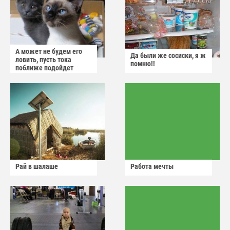
А может не будем его
Да были же сосиски, я ж
ловить, пусть тока
помню!!
поближе подойдет
Рай в шалаше
Работа мечты