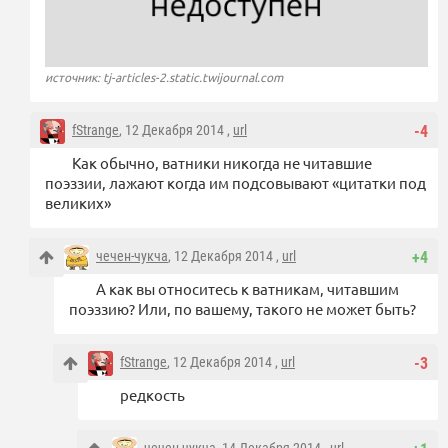
источник: tj-articles-2.static.twijournal.com
fStrange
, 12 Декабря 2014 ,
url
-4
Как обычно, ватники никогда не читавшие
поэззии, лажают когда им подсовывают «цитатки под
великих»
чечен-чукча
, 12 Декабря 2014 ,
url
+4
А как вы относитесь к ватникам, читавшим
поэззию? Или, по вашему, такого не может быть?
fStrange
, 12 Декабря 2014 ,
url
-3
редкость
чечен-чукча
, 14 Декабря 2014 ,
url