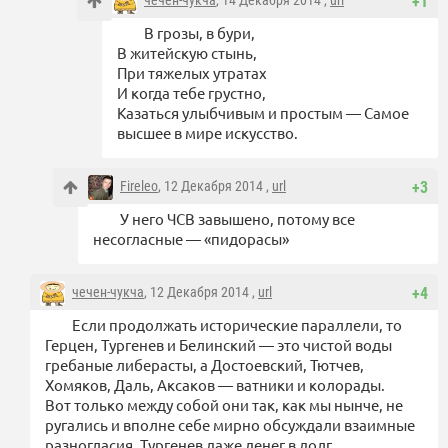
+1
В грозы, в бури,
В житейскую стынь,
При тяжелых утратах
И когда тебе грустно,
Казаться улыбчивым и простым — Самое
высшее в мире искусство.
Fireleo
, 12 Декабря 2014 ,
url
+3
У него ЧСВ завышено, потому все
несогласные — «пидорасы»
чечен-чукча
, 12 Декабря 2014 ,
url
+4
Если продолжать исторические параллели, то
Герцен, Тургенев и Белинский — это чистой воды
гребаные либерасты, а Достоевский, Тютчев,
Хомяков, Даль, Аксаков — ватники и колорады.
Вот только между собой они так, как мы нынче, не
ругались и вполне себе мирно обсуждали взаимные
разногласия. Тургенев даже денег в долг