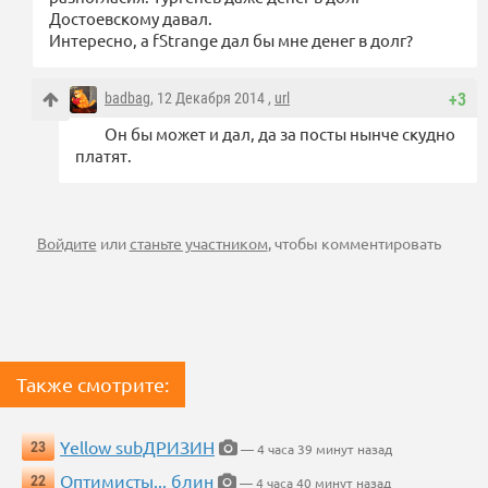
Достоевскому давал.
Интересно, а fStrange дал бы мне денег в долг?
badbag
, 12 Декабря 2014 ,
url
+3
Он бы может и дал, да за посты нынче скудно
платят.
Войдите
или
станьте участником
, чтобы комментировать
Также смотрите:
Yellow subДРИЗИН
23
— 4 часа 39 минут назад
Оптимисты... блин
22
— 4 часа 40 минут назад