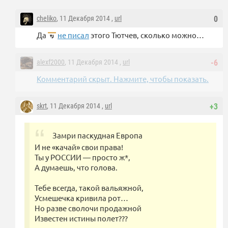
cheliko
, 11 Декабря 2014 ,
url
0
Да
не писал
этого Тютчев, сколько можно…
alexf2000
, 11 Декабря 2014 ,
url
-6
Комментарий скрыт. Нажмите, чтобы показать.
skrt
, 11 Декабря 2014 ,
url
+3
Замри паскудная Европа
И не «качай» свои права!
Ты у РОССИИ — просто ж*,
А думаешь, что голова.
Тебе всегда, такой вальяжной,
Усмешечка кривила рот…
Но разве сволочи продажной
Известен истины полет???