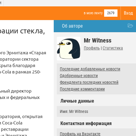
И
Вход
в мою ленту
2679
Об авторе
ации стекла,
Mr Witness
Профиль
|
Статистика
ого Эрмитажа «Старая
боратории сектора
крыта благодаря
Последние добавленные новости
Cola в рамках 250-
Одобренные новости
Френдлента последних новостей
Последние комментарии
ьный директор
ных и федеральных
Личные данные
Имя: Mr Witness
боратория, открытая
 Coca-Cola
Контактная информация
й реставрации
Профиль на Вконтакте
 и Эрмитажа.