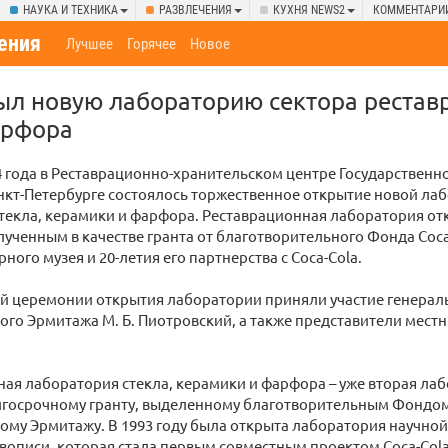
НАУКА И ТЕХНИКА
РАЗВЛЕЧЕНИЯ
КУХНЯ NEWS2
КОММЕНТАРИ
ения
Лучшее
Горячее
Новое
л новую лабораторию сектора реставр
арфора
4 года в Реставрационно-хранительском центре Государственн
нкт-Петербурге состоялось торжественное открытие новой ла
текла, керамики и фарфора. Реставрационная лаборатория от
лученным в качестве гранта от благотворительного Фонда Coca-
ного музея и 20-летия его партнерства с Coca-Cola.
й церемонии открытия лаборатории приняли участие генерал
ого Эрмитажа М. Б. Пиотровский, а также представители мест
ая лаборатория стекла, керамики и фарфора – уже вторая ла
лгосрочному гранту, выделенному благотворительным Фондом
ому Эрмитажу. В 1993 году была открыта лаборатория научно
описи, которая стала первым совместным проектом Coca-Cola