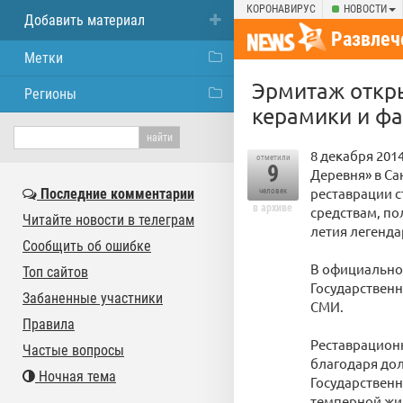
КОРОНАВИРУС
НОВОСТИ
Добавить материал
Развлеч
Метки
Эрмитаж откры
Регионы
керамики и ф
8 декабря 201
отметили
9
Деревня» в Са
реставрации с
Последние комментарии
человек
в архиве
средствам, по
Читайте новости в телеграм
летия легендар
Сообщить об ошибке
В официально
Топ сайтов
Государственн
Забаненные участники
СМИ.
Правила
Реставрационн
Частые вопросы
благодаря до
Ночная тема
Государственн
темперной жив