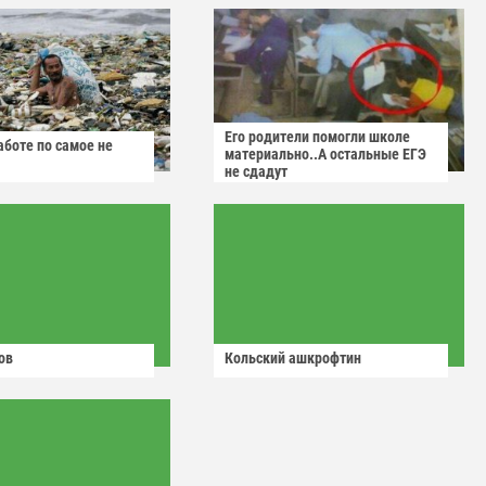
Его родители помогли школе
аботе по самое не
материально..А остальные ЕГЭ
не сдадут
ов
Кольский ашкрофтин