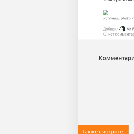
источник: photo.7
Добавил
Mr W
нет коммента
Комментари
Также смотрите: