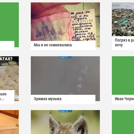
Погряз в р
Мы и не сомневались
хочу
льно
...
Зримая музыка
Иван Черн