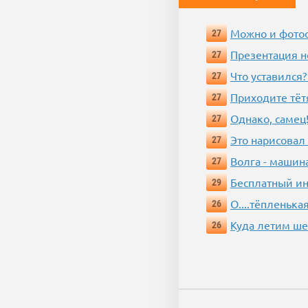
Можно и фотос
27
Презентация 
27
Что уставился?
27
Приходите тёт
27
Однако, самец!
27
Это нарисовал
27
Волга - машин
27
Бесплатный ин
29
О....тёпленькая
26
Куда летим ш
26