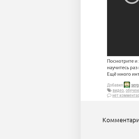
Посмотрите и 
научитесь раз 
Ещё много инт
Добавил
ser
видео
,
обучен
нет коммента
Комментари