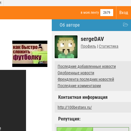
И
Вход
в мою ленту
2679
Об авторе
sergeDAV
Профиль
|
Статистика
Последние добавленные новости
Одобренные новости
Френдлента последних новостей
Последние комментарии
Контактная информация
http://100bestsex.ru/
Репутация: