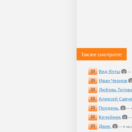
Также смотрите:
Вид Ялты
23
— 4
Иван Чернов
23
Любовь Титов
23
Алексей Савч
23
Полдень.
23
— 4
Келейник
23
— 
Двое.
23
— 4 час