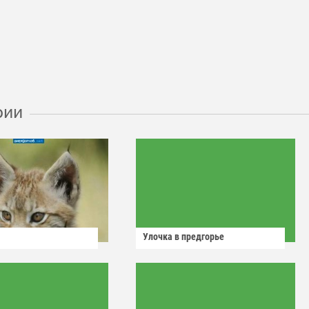
рии
Улочка в предгорье