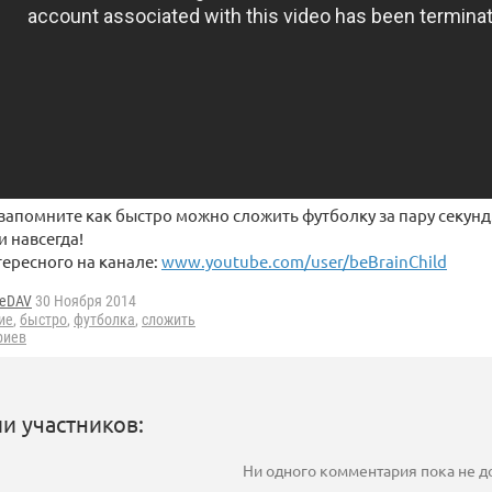
запомните как быстро можно сложить футболку за пару секунд.
и навсегда!
ересного на канале:
www.youtube.com/user/beBrainChild
geDAV
30 Ноября 2014
ие
,
быстро
,
футболка
,
сложить
риев
и участников:
Ни одного комментария пока не 