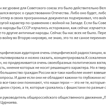
 же уровне для Советского союза это было действительно Ве
ался вопрос о существовании Отечества. Либо оно будет, либо
Гитлер в своих программных документах подчеркивал, что вой
угой характер по сравнению с войной на Западе. Если бы Сов
 то народы бы СССР изучались историками, как сейчас изучает
е-то другие античные народы. Сейчас бы нас всех не было. Пе
 войну во Вторую мировую, не знаю, это то же самое переиме
пецифическая аудитория очень специфической радиостанции, 
ультивировала и можно сказать, концентрировала.К сожалению
, но придерживается очень своеобразных политических взглядо
асть, мнение которых не носит решающего характера. Но я твер
большинство граждан России все-таки наиболее имеет взвеш
 вопросы. И даже если они не обладают какими-то глубокими и
о все-таки они понимают, что наши герои — это не те, которые
дном строю, а те, которые сражались с фашистами по разные 
т и руководитель общероссийского общественного движения „
 Цурнаева.