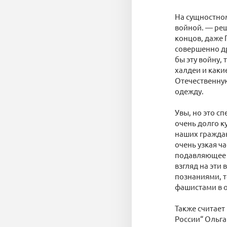
На сущностном
войной. — реш
концов, даже 
совершенно др
бы эту войну,
халдеи и каки
Отечественную
одежду.
Увы, но это с
очень долго к
наших граждан
очень узкая ч
подавляющее 
взгляд на эти
познаниями, т
фашистами в о
Также считае
России“ Ольга