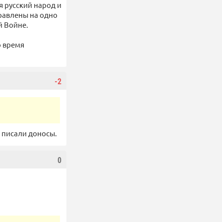
я русский народ и
равлены на одно
й Войне.
о время
-2
а писали доносы.
0