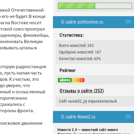
ликой Отечественной
 его не будет.В конце
О сайте politonline.ru
на на Востоке носит
етский союз проиграл
ся шуммеры, финикийцы,
Статистика:
реименовать Великую
Всего новостей: 265
новывать штаны в
Одобрено новостей: 167
Качество новостей: 63%
которую радиостанция
Рейтинг
, пусть малая часть
в. К счастью, это
до уверен, что
Отзывы о сайте (252)
енный и осмысленный
сторическими
Сайт ньювS2_ру взрываапасный.
 сражались с
стороны фронта.
О сайте News2.ru
Поисковое движение
Новости 2.0 — новостной сайт нового