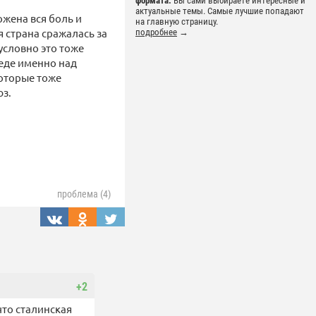
формата.
Вы сами выбираете интересные и
актуальные темы. Самые лучшие попадают
ожена вся боль и
на главную страницу.
я страна сражалась за
подробнее
→
условно это тоже
беде именно над
которые тоже
юз.
проблема (4)
+2
что сталинская