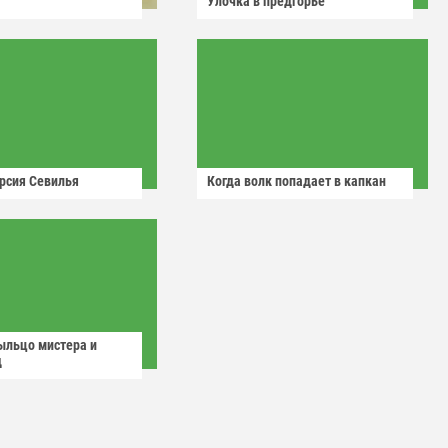
Улочка в предгорье
рсия Севилья
Когда волк попадает в капкан
ыльцо мистера и
д