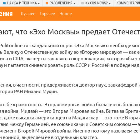
НАУКА И ТЕХНИКА
РАЗВЛЕЧЕНИЯ
КУХНЯ NEWS2
КОММЕНТАРИ
ения
Лучшее
Горячее
Новое
ают, что «Эхо Москвы» предает Отечес
olitonline.ru скандальный опрос «Эха Москвы» о необходимо
ь Великую Отечественную войну во «Вторую мировую» — как е
ина и США, эксперты заявляют о «провокации», которая «бьет 
у и пытается снивелировать роль СССР и Россией в победе над
рения, в частности, придерживается доктор наук, завкафедрой 
стории РАН Михаил Мухин.
это безграмотность. Вторая мировая война была очень большо
я война, Мидвэй — это Вторая Мировая война, Битва за Брита
, даже высадка американцев на Мадагаскар — это тоже Втора
вия между Германией, ее союзниками и Советским союзом — 
элемент Второй Мировой войны.Именно поэтому называем ее
 войной, выделяем ее в отдельный кластер.