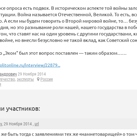
се опроса есть подвох. В историческом аспекте той войны зал
итуации. Война называется Отечественной, Великой. То есть, вс
о. А если мы будем говорить о Второй мировой войне, то… без
дия, но это размывание роли нашей, нашего государства в по
ом, что ставят нас на один уровень с другими государствами, 
 войне, но внесли безусловно не такой вклад, как Советский со
о „Эхом“ был этот вопрос поставлен — таким образом……
olitonline.ru/interview/22879...
андрович
29 Ноября 2014
течество
,
эксперты
Россия
я
и участников:
ov
, 29 Ноября 2014 ,
url
 же быть тогда с заявлениями тех же «намнетоварищей» о том 