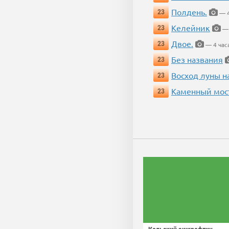
Полдень.
23
— 4
Келейник
23
— 
Двое.
23
— 4 час
Без названия
23
Восход луны н
23
Каменный мос
23