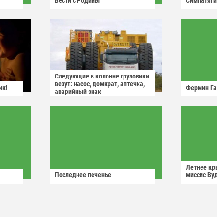
Вести с Родины
Симпатяги
Следующие в колонне грузовики
везут: насос, домкрат, аптечка,
ик!
Фермин Га
аварийный знак
Летнее кр
Последнее печенье
миссис Ву