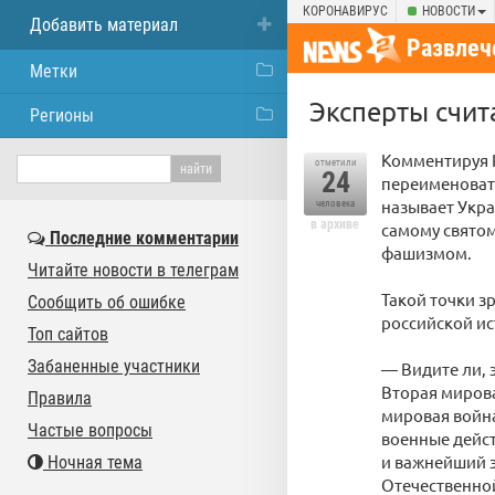
КОРОНАВИРУС
НОВОСТИ
Добавить материал
Развлеч
Метки
Эксперты счит
Регионы
Комментируя P
отметили
24
переименоват
называет Укра
человека
в архиве
самому святом
Последние комментарии
фашизмом.
Читайте новости в телеграм
Такой точки з
Сообщить об ошибке
российской и
Топ сайтов
Забаненные участники
— Видите ли, 
Вторая мирова
Правила
мировая война
Частые вопросы
военные дейст
и важнейший 
Ночная тема
Отечественной