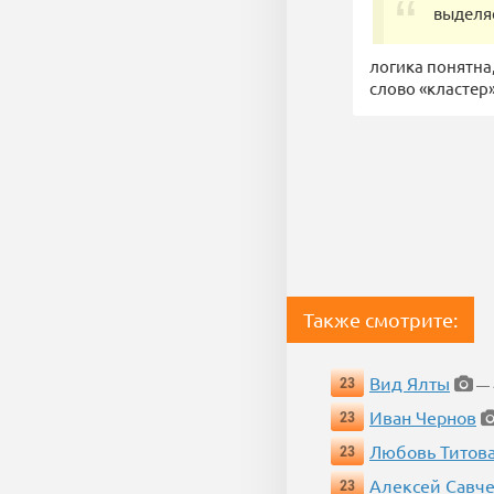
выделяе
логика понятна
слово «кластер
Также смотрите:
Вид Ялты
23
— 4
Иван Чернов
23
Любовь Титов
23
Алексей Савч
23