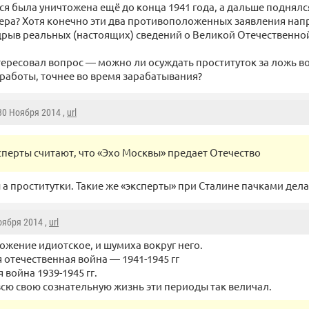
ся была уничтожена ещё до конца 1941 года, а дальше поднялс
ера? Хотя конечно эти два противоположенных заявления нап
дрыв реальных (настоящих) сведений о Великой Отечественно
тересовал вопрос — можно ли осуждать проституток за ложь в
работы, точнее во время зарабатывания?
 30 Ноября 2014 ,
url
сперты считают, что «Эхо Москвы» предает Отечество
 а проститутки. Такие же «эксперты» при Сталине пачками дел
оября 2014 ,
url
ожение идиотское, и шумиха вокруг него.
 отечественная война — 1941-1945 гг
война 1939-1945 гг.
 всю свою сознательную жизнь эти периоды так величал.