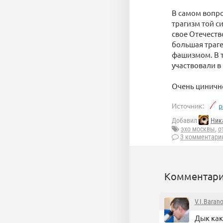
В самом вопро
трагизм той с
свое Отечеств
большая траге
фашизмом. В т
участвовали в
Очень циничн
Источник:
p
Добавил
Ник
эхо москвы
,
о
3 комментари
Комментари
V.I.Baran
Дык как