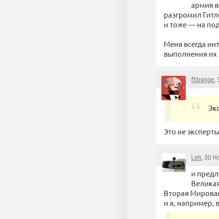
армия в
разгромил Гитл
и тоже — на по
Меня всегда ин
выполнения их 
fStrange
,
Эк
Это не эксперты
Lim
, 30 Н
и предл
Великая
Вторая Мировая 
и я, например,