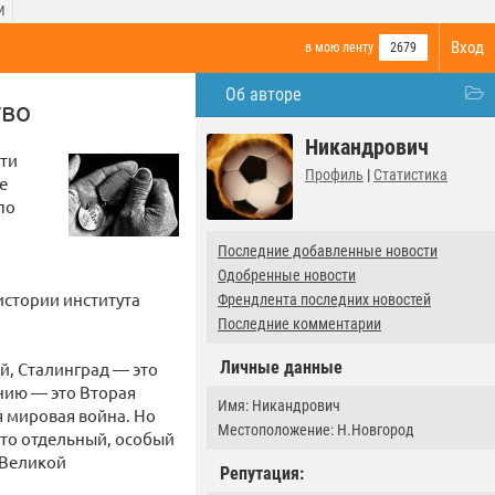
И
Вход
в мою ленту
2679
Об авторе
тво
Никандрович
сти
Профиль
|
Статистика
е
по
Последние добавленные новости
Одобренные новости
истории института
Френдлента последних новостей
Последние комментарии
Личные данные
й, Сталинград — это
нию — это Вторая
Имя: Никандрович
я мировая война. Но
Местоположение: Н.Новгород
это отдельный, особый
 Великой
Репутация: