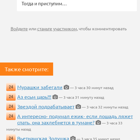
Тогда и приступим…
Войдите
или
станьте участником
, чтобы комментировать
Также смотрите:
Мурашки забегали
24
— 3 часа 30 минут назад
Аз есьм царь!!!
24
— 3 часа 31 минуту назад
Звездой подрабатывает
24
— 3 часа 32 минуты назад
А интересно- подумал ежик- если лошадь ляжет
24
спать, она захлебнется в тумане?
— 3 часа 33
минуты назад
Вьетнамская Золушка
24
— 3 часа 35 минут назад