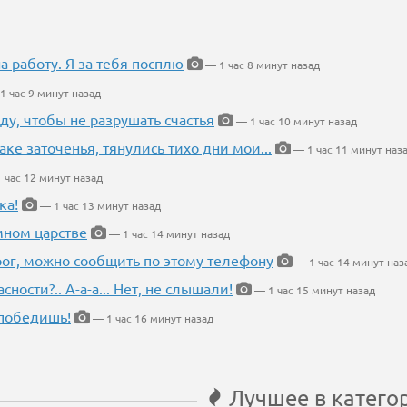
на работу. Я за тебя посплю
— 1 час 8 минут назад
1 час 9 минут назад
ду, чтобы не разрушать счастья
— 1 час 10 минут назад
аке заточенья, тянулись тихо дни мои...
— 1 час 11 минут наз
 час 12 минут назад
ка!
— 1 час 13 минут назад
мном царстве
— 1 час 14 минут назад
рог, можно сообщить по этому телефону
— 1 час 14 минут наз
ности?.. А-а-а... Нет, не слышали!
— 1 час 15 минут назад
победишь!
— 1 час 16 минут назад
Лучшее в катего