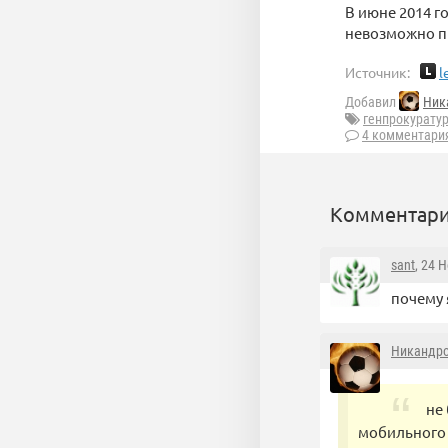
В июне 2014 г
невозможно п
Источник:
l
Добавил
Ник
генпрокурату
4 комментари
Комментари
sant
, 24 
почему 
Никандр
не
мобильного