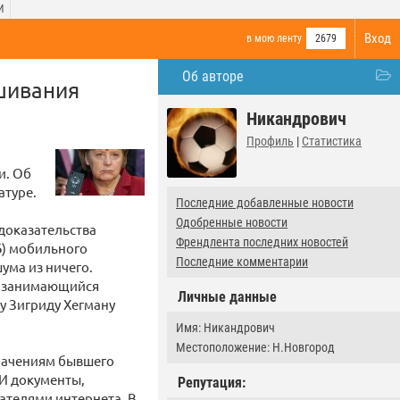
И
Вход
в мою ленту
2679
Об авторе
шивания
Никандрович
Профиль
|
Статистика
и. Об
атуре.
Последние добавленные новости
Одобренные новости
доказательства
Френдлента последних новостей
Б) мобильного
Последние комментарии
ума из ничего.
л, занимающийся
Личные данные
 Зигриду Хегману
Имя: Никандрович
Местоположение: Н.Новгород
блачениям бывшего
МИ документы,
Репутация:
ателями интернета. В