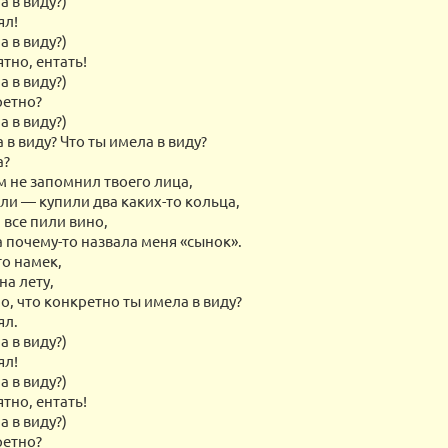
а в виду?)
ял!
а в виду?)
ятно, ентать!
а в виду?)
ретно?
а в виду?)
 в виду? Что ты имела в виду?
а?
м не запомнил твоего лица,
ли — купили два каких-то кольца,
 все пили вино,
 почему-то назвала меня «сынок».
то намек,
на лету,
о, что конкретно ты имела в виду?
ял.
а в виду?)
ял!
а в виду?)
ятно, ентать!
а в виду?)
ретно?