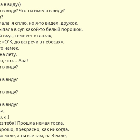
а в виду?)
 в виду? Что ты имела в виду?
а?
мала, я сплю, но я-то видел, дружок,
сыпала в суп какой-то белый порошок.
 вкус, темнеет в глазах,
: «О'K, до встречи в небесах».
то намек,
на лету,
о, что… Ааа!
 в виду?
 в виду?
 в виду?
 в виду?
ха,
, а.)
ез тебя? Прошла немая тоска.
орошо, прекрасно, как никогда.
о мгле, а ты все там, на Земле,