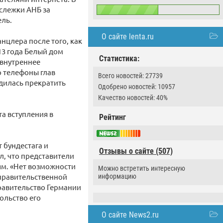
 слежки АНБ за
ель.
О сайте lenta.ru
нцлера после того, как
13 года Белый дом
Статистика:
 внутреннее
о телефоны глав
Всего новостей: 27739
ядилась прекратить
Одобрено новостей: 10957
Качество новостей: 40%
та вступления в
Рейтинг
 бундестага и
Отзывы о сайте (507)
л, что представители
ям. «Нет возможности
Можно встретить интересную
правительственной
информацию
Правительство Германии
ольство его
О сайте News2.ru