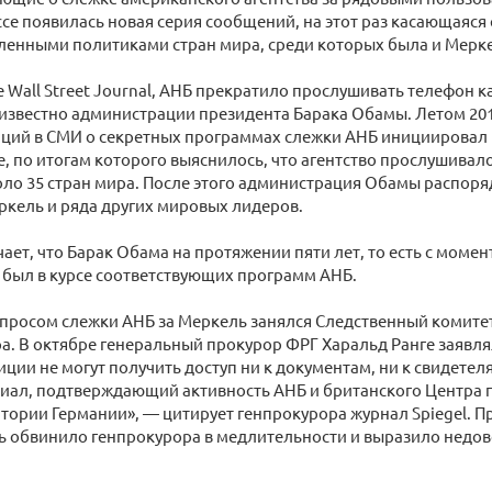
ссе появилась новая серия сообщений, на этот раз касающаяся
ленными политиками стран мира, среди которых была и Мерк
 Wall Street Journal, АНБ прекратило прослушивать телефон ка
 известно администрации президента Барака Обамы. Летом 20
аций в СМИ о секретных программах слежки АНБ инициировал
, по итогам которого выяснилось, что агентство прослушивал
оло 35 стран мира. После этого администрация Обамы распор
кель и ряда других мировых лидеров.
ает, что Барак Обама на протяжении пяти лет, то есть с момен
 был в курсе соответствующих программ АНБ.
просом слежки АНБ за Меркель занялся Следственный комитет
а. В октябре генеральный прокурор ФРГ Харальд Ранге заявля
ции не могут получить доступ ни к документам, ни к свидетел
риал, подтверждающий активность АНБ и британского Центра 
итории Германии», — цитирует генпрокурора журнал Spiegel. 
ь обвинило генпрокурора в медлительности и выразило недов