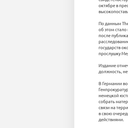
октябре в пре
высокопостав
По данным The
об этом стало
после публик
расследование
государств ок
прослушку Мер
Издание отмеч
должность, не
В Германии во
Генпрокуратур
немецкой юсти
собрать мате
связи на терр
в свою очеред
действиями.