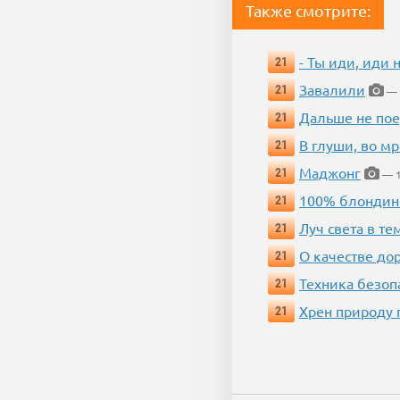
Также смотрите:
- Ты иди, иди 
21
Завалили
21
— 
Дальше не пое
21
В глуши, во мр
21
Маджонг
21
— 1
100% блондин
21
Луч света в те
21
О качестве до
21
Техника безопас
21
Хрен природу 
21