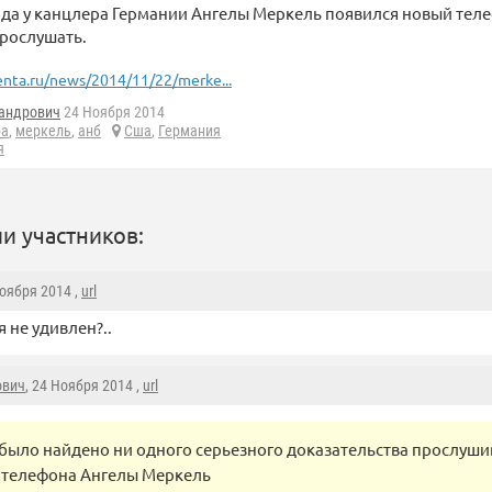
ода у канцлера Германии Ангелы Меркель появился новый тел
рослушать.
enta.ru/news/2014/11/22/merke...
андрович
24 Ноября 2014
ра
,
меркель
,
анб
Сша
,
Германия
я
и участников:
Ноября 2014 ,
url
я не удивлен?..
ович
, 24 Ноября 2014 ,
url
 было найдено ни одного серьезного доказательства прослу
 телефона Ангелы Меркель