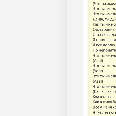
(Что ты имел
Что ты имела
Что ты имел
Да-да, ты ду
Как ты мне 
Ой, странный
И ты сказала
Я понял — э
Я все ловлю 
Но непонятн
Что ты имела
(Ааа!)
Что ты имела
(Уоо!)
Что ты имела
(Ааа!)
Что ты имела
(Кха-ха, кха-
Кха-кха-кха, а
Как я живу б
Все у меня х
Я тут летаю в