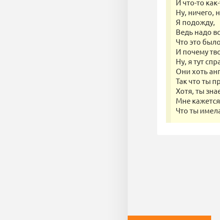
И что-то как
Ну, ничего, 
Я подожду,
Ведь надо вс
Что это было
И почему тв
Ну, я тут сп
Они хоть анг
Так что ты п
Хотя, ты зн
Мне кажется
Что ты имела