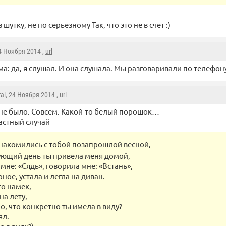
утку, не по серьезному Так, что это не в счет :)
24 Ноября 2014 ,
url
а: да, я слушал. И она слушала. Мы разговаривали по телефон
al
, 24 Ноября 2014 ,
url
не было. Совсем. Какой-то белый порошок…
частный случай
накомились с тобой позапрошлой весной,
ующий день ты привела меня домой,
мне: «Сядь», говорила мне: «Встань»,
ное, устала и легла на диван.
то намек,
на лету,
о, что конкретно ты имела в виду?
ял.