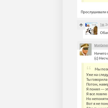
Прослушивали в ш
1sr
, 
Обам
MonGener
Ничего 
(с) Нес
Мы поз
Уже на след
Ты говорила 
Потом, навер
Я понял — э
Я все ловлю 
Но непонятн
Вот я не пон