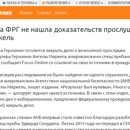
НАУКА И ТЕХНИКА
РАЗВЛЕЧЕНИЯ
КУХНЯ NEWS2
КОММЕНТАРИ
ения
Лучшее
Горячее
Новое
а ФРГ не нашла доказательств прослу
кель
а Германии готовится закрыть дело о возможной прослушке
цлера Германии Ангелы Меркель американскими спецслужбам
у сообщает Focus Online со ссылкой на свои источники в прокур
есяцев расследования не было найдено ни одного серьезного 
я американским Агентством национальной безопасности (АН
лы Меркель, пишет издание. «Результат был нулевым. Много ш
в», — цитирует журнал своего источника. В связи с этим отде
ем дел о кибершпионаже, предложил федеральному прокурору
nn) закрыть дело.
граммах слежки АНБ впервые стало известно благодаря разо
ецслужбы Эдварда Сноудена. Летом 2013 года он передал в С
ющие о слежке американского агентства за рядовыми пользов