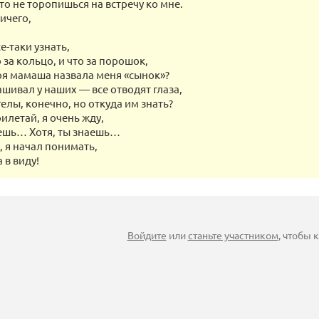
-то не торопишься на встречу ко мне.
ничего,
е-таки узнать,
 за кольцо, и что за порошок,
оя мамаша назвала меня «сынок»?
рашивал у наших — все отводят глаза,
елы, конечно, но откуда им знать?
рилетай, я очень жду,
аешь… Хотя, ты знаешь…
, я начал понимать,
 в виду!
Войдите
или
станьте участником
, чтобы