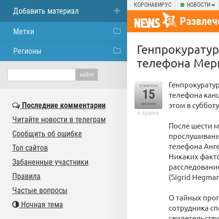
КОРОНАВИРУС
НОВОСТИ
Добавить материал
Развлеч
Метки
Генпрокуратур
Регионы
телефона Мер
Генпрокуратур
отметили
15
телефона кан
этом в суббот
Последние комментарии
человек
в архиве
Читайте новости в телеграм
После шести м
Сообщить об ошибке
прослушивани
телефона Анге
Топ сайтов
Никаких факто
Забаненные участники
расследовани
Правила
(Sigrid Hegma
Частые вопросы
О тайных про
Ночная тема
сотрудника сп
свидетельству