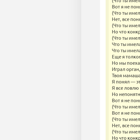
(Что ты имел
Вот я не пон
(Что ты имел
Нет, все пон
(Что ты имел
Но что конк
(Что ты имел
Что ты имела
Что ты имел
Еще я толко
Но мы поеха
Играл орган,
Твоя мамаша
Я понял — э
Я все ловлю 
Но непонятн
Вот я не пон
(Что ты имел
Вот я не пон
(Что ты имел
Нет, все пон
(Что ты имел
Но что конк