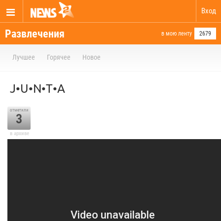
Вход
Развлечения
в мою ленту
2679
Лучшее
Горячее
Новое
J•U•N•T•A
отметили
3
в архиве