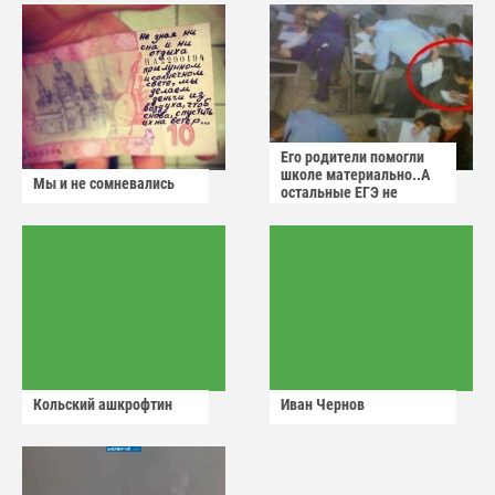
Его родители помогли
школе материально..А
Мы и не сомневались
остальные ЕГЭ не
сдадут
Кольский ашкрофтин
Иван Чернов