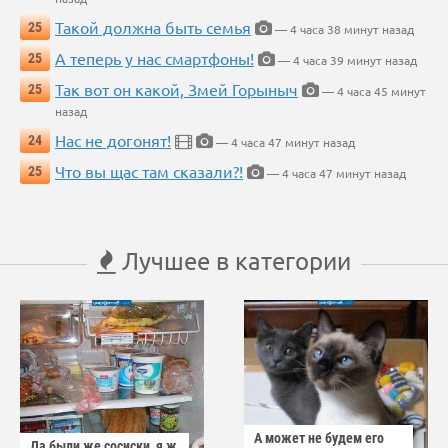
Такой должна быть семья
25
— 4 часа 38 минут назад
А теперь у нас смартфоны!
25
— 4 часа 39 минут назад
Так вот он какой, Змей Горыныч
25
— 4 часа 45 минут
назад
Нас не догонят!
24
— 4 часа 47 минут назад
Что вы щас там сказали?!
25
— 4 часа 47 минут назад
Лучшее в категории
А может не будем его
Да были же сосиски, я ж