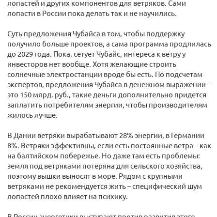
лопастей и других компонентов для ветряков. Сами
лопасти в России пока делать так и не научились.
Суть предложения Чубайса в том, чтобы поддержку
получило больше проектов, а сама программа продлилась
до 2029 года. Пока, сетует Чубайс, интереса к ветру у
инвесторов нет вообще. Хотя желающие строить
солнечные электростанции вроде бы есть. По подсчетам
экспертов, предложения Чубайса в денежном выражении –
это 150 млрд. руб., такие деньги дополнительно придется
заплатить потребителям энергии, чтобы производителям
жилось лучше.
В Дании ветряки вырабатывают 28% энергии, в Германии
8%. Ветряки эффективны, если есть постоянные ветра – как
на балтийском побережье. Но даже там есть проблемы:
земля под ветряками потеряна для сельского хозяйства,
поэтому вышки выносят в море. Рядом с крупными
ветряками не рекомендуется жить – специфический шум
лопастей плохо влияет на психику.
В России энергетики выступают против развития этого