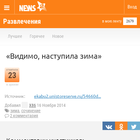
Вход
Развлечения
в мою ленту
2679
Лучшее
Горячее
Новое
«Видимо, наступила зима»
отметили
23
в архиве
Источник:
ekabu2.unistoreserve.ru/54660d...
Добавил
X86
16 Ноября 2014
зима
,
сочинение
2 комментария