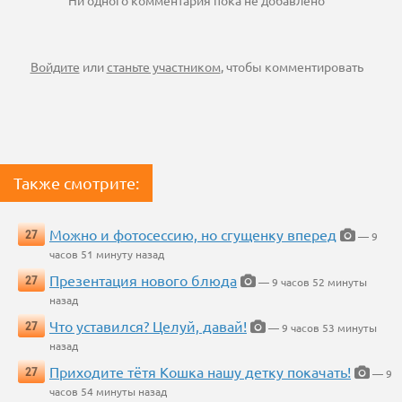
Ни одного комментария пока не добавлено
Войдите
или
станьте участником
, чтобы комментировать
Также смотрите:
Можно и фотосессию, но сгущенку вперед
27
— 9
часов 51 минуту назад
Презентация нового блюда
27
— 9 часов 52 минуты
назад
Что уставился? Целуй, давай!
27
— 9 часов 53 минуты
назад
Приходите тётя Кошка нашу детку покачать!
27
— 9
часов 54 минуты назад