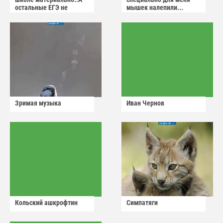
остальные ЕГЭ не
мышек налепили...
сдадут
Зримая музыка
Иван Чернов
Кольский ашкрофтин
Симпатяги