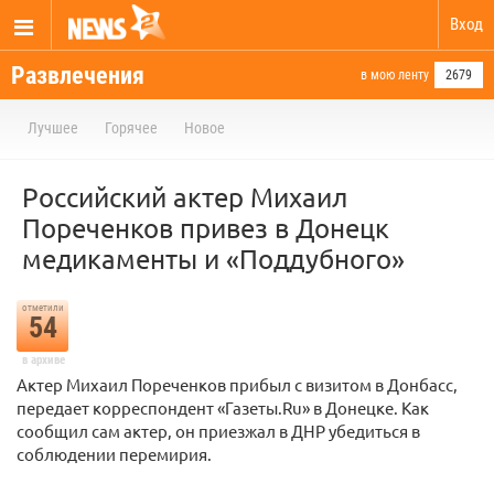
Вход
Развлечения
в мою ленту
2679
Лучшее
Горячее
Новое
Российский актер Михаил
Пореченков привез в Донецк
медикаменты и «Поддубного»
отметили
54
в архиве
Актер Михаил Пореченков прибыл с визитом в Донбасс,
передает корреспондент «Газеты.Ru» в Донецке. Как
сообщил сам актер, он приезжал в ДНР убедиться в
соблюдении перемирия.