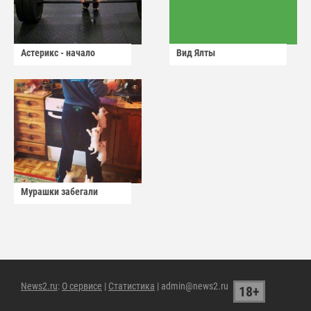
Астерикс - начало
Вид Ялты
Мурашки забегали
News2.ru
:
О сервисе
|
Статистика
| admin@news2.ru
18+