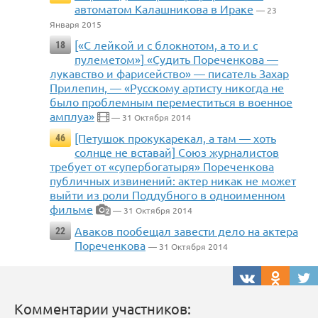
автоматом Калашникова в Ираке
— 23
Января 2015
[«С лейкой и с блокнотом, а то и с
18
пулеметом»] «Судить Пореченкова —
лукавство и фарисейство» — писатель Захар
Прилепин, — «Русскому артисту никогда не
было проблемным переместиться в военное
амплуа»
— 31 Октября 2014
[Петушок прокукарекал, а там — хоть
46
солнце не вставай] Союз журналистов
требует от «супербогатыря» Пореченкова
публичных извинений: актер никак не может
выйти из роли Поддубного в одноименном
фильме
— 31 Октября 2014
2
Аваков пообещал завести дело на актера
22
Пореченкова
— 31 Октября 2014
Комментарии участников: