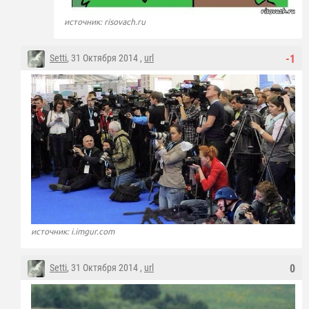
источник: risovach.ru
Setti
, 31 Октября 2014 ,
url
-1
источник: i.imgur.com
Setti
, 31 Октября 2014 ,
url
0