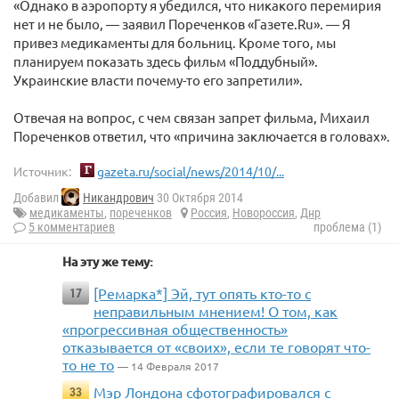
«Однако в аэропорту я убедился, что никакого перемирия
нет и не было, — заявил Пореченков «Газете.Ru». — Я
привез медикаменты для больниц. Кроме того, мы
планируем показать здесь фильм «Поддубный».
Украинские власти почему-то его запретили».
Отвечая на вопрос, с чем связан запрет фильма, Михаил
Пореченков ответил, что «причина заключается в головах».
Источник:
gazeta.ru/social/news/2014/10/...
Добавил
Никандрович
30 Октября 2014
медикаменты
,
пореченков
Россия
,
Новороссия
,
Днр
5 комментариев
проблема (1)
На эту же тему:
[Ремарка*] Эй, тут опять кто-то с
17
неправильным мнением! О том, как
«прогрессивная общественность»
отказывается от «своих», если те говорят что-
то не то
— 14 Февраля 2017
Мэр Лондона сфотографировался с
33