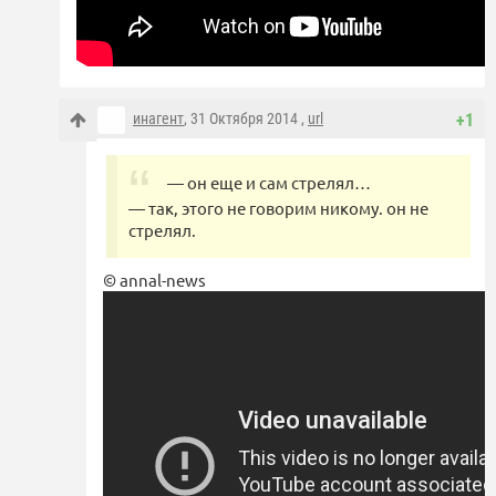
инагент
, 31 Октября 2014 ,
url
+1
— он еще и сам стрелял…
— так, этого не говорим никому. он не
стрелял.
© annal-news