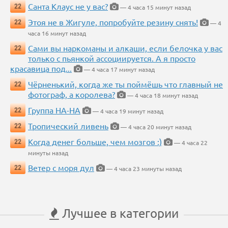
Санта Клаус не у вас?
22
— 4 часа 15 минут назад
Этоя не в Жигуле, попробуйте резину снять!
22
— 4
часа 16 минут назад
Сами вы наркоманы и алкаши, если белочка у вас
22
только с пьянкой ассоциируется. А я просто
красавица под...
— 4 часа 17 минут назад
Чёрненький, когда же ты поймёшь что главный не
22
фотограф, а королева?
— 4 часа 18 минут назад
Группа НА-НА
22
— 4 часа 19 минут назад
Тропический ливень
22
— 4 часа 20 минут назад
Когда денег больше, чем мозгов :)
22
— 4 часа 22
минуты назад
Ветер с моря дул
22
— 4 часа 23 минуты назад
Лучшее в категории