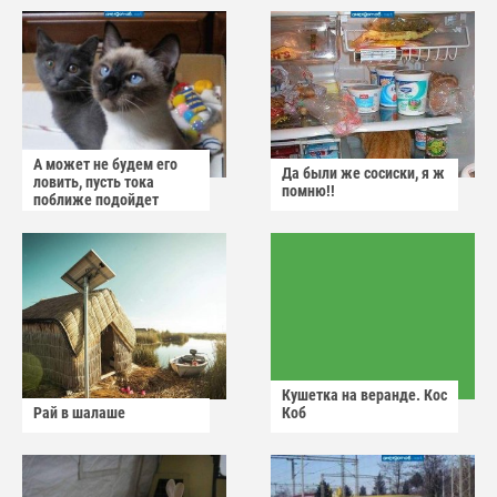
А может не будем его
Да были же сосиски, я ж
ловить, пусть тока
помню!!
поближе подойдет
Кушетка на веранде. Кос
Рай в шалаше
Коб