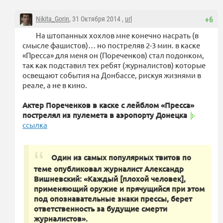
Nikita_Gorin
, 31 Октября 2014 ,
url
+6
На штопанных хохлов мне конечно насрать (в
смысле фашистов)… но постреляв 2-3 мин. в каске
«Пресса» для меня он (Пореченков) стал подонком,
так как подставил тех ребят (журналистов) которые
освещают события на Донбассе, рискуя жизнями в
реале, а не в кино.
Актер Пореченков в каске с лейблом «Пресса»
пострелял из пулемета в аэропорту Донецка
ссылка
Один из самых популярных твитов по
теме опубликовал журналист Александр
Вишневский: «Каждый [плохой человек],
применяющий оружие и прячущийся при этом
под опознавательные знаки прессы, берет
ответственность за будущие смерти
журналистов».