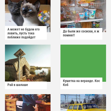
А может не будем его
Да были же сосиски, я ж
ловить, пусть тока
помню!!
поближе подойдет
Кушетка на веранде. Кос
Рай в шалаше
Коб