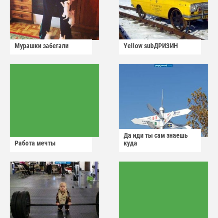
Мурашки забегали
Yellow subДРИЗИН
Да иди ты сам знаешь
Работа мечты
куда