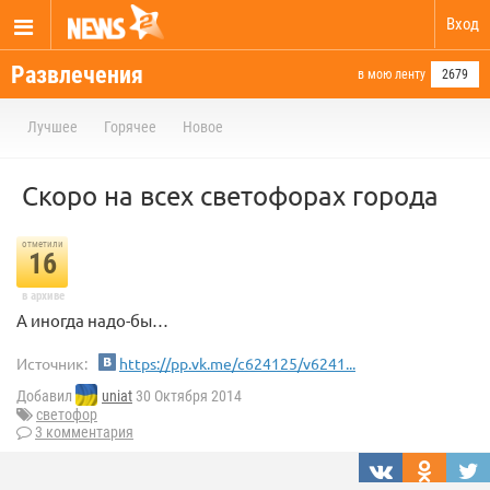
Вход
Развлечения
в мою ленту
2679
Лучшее
Горячее
Новое
Скоро на всех светофорах города
отметили
16
в архиве
А иногда надо-бы…
Источник:
https://pp.vk.me/c624125/v6241...
Добавил
uniat
30 Октября 2014
светофор
3 комментария