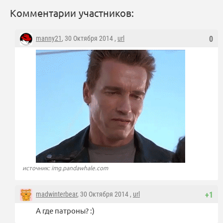
Комментарии участников:
manny21
, 30 Октября 2014 ,
url
0
источник: img.pandawhale.com
madwinterbear
, 30 Октября 2014 ,
url
+1
А где патроны? :)