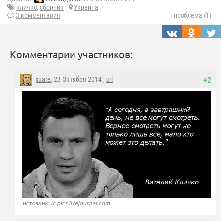
кличко
,
сборник
Украина
3 комментария
проблема (1)
Комментарии участников:
suare
, 23 Октября 2014 ,
url
+2
источник: ic.pics.livejournal.com