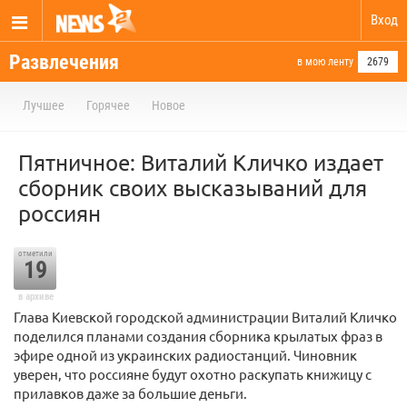
Вход
Развлечения
в мою ленту
2679
Лучшее
Горячее
Новое
Пятничное: Виталий Кличко издает
сборник своих высказываний для
россиян
отметили
19
в архиве
Глава Киевской городской администрации Виталий Кличко
поделился планами создания сборника крылатых фраз в
эфире одной из украинских радиостанций. Чиновник
уверен, что россияне будут охотно раскупать книжицу с
прилавков даже за большие деньги.