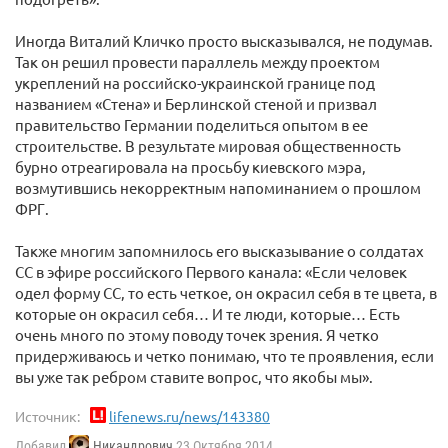
Иногда Виталий Кличко просто высказывался, не подумав.
Так он решил провести параллель между проектом
укреплений на российско-украинской границе под
названием «Стена» и Берлинской стеной и призвал
правительство Германии поделиться опытом в ее
строительстве. В результате мировая общественность
бурно отреагировала на просьбу киевского мэра,
возмутившись некорректным напоминанием о прошлом
ФРГ.
Также многим запомнилось его высказывание о солдатах
СС в эфире российского Первого канала: «Если человек
одел форму СС, то есть четкое, он окрасил себя в те цвета, в
которые он окрасил себя… И те люди, которые… Есть
очень много по этому поводу точек зрения. Я четко
придерживаюсь и четко понимаю, что те проявления, если
вы уже так ребром ставите вопрос, что якобы мы».
Источник:
lifenews.ru/news/143380
Добавил
Никандрович
23 Октября 2014