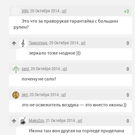
X86
, 20 Октября 2014 ,
url
+3
Это что за праворукая тарантайка с большим
рулем?
Танкоград
, 20 Октября 2014 ,
url
0
зеркало тоже модное )))
sant
, 20 Октября 2014 ,
url
0
почему не сало?
skrt
, 20 Октября 2014 ,
url
0
это не освежитель воздуха — это вместо иконы ))
MaksZzn
, 21 Октября 2014 ,
url
0
Икона там вон другая на торпеде приделана