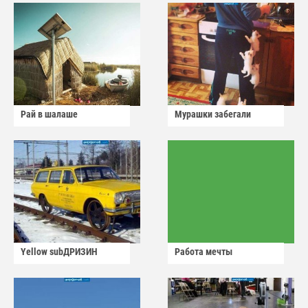
Рай в шалаше
Мурашки забегали
Yellow subДРИЗИН
Работа мечты