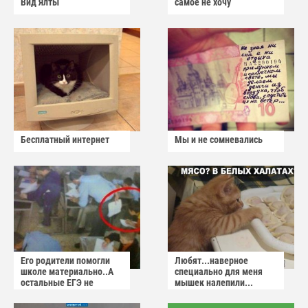
Вид Ялты
самое не хочу
Бесплатный интернет
Мы и не сомневались
Его родители помогли
Любят...наверное
школе материально..А
специально для меня
остальные ЕГЭ не
мышек налепили...
сдадут