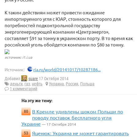
К таким действиям может привести ожидание
импортируемого угля с ЮАР, стоимость которого для
потребностей подконтрольной государству
энергогенерирующей компании «Центрэнерго»,
составляет $91 за тонну в украинском порту. В то время как
российский уголь обойдется компании по $80 за тонну.
источник: i1.i.ua
Источник:
ria.ru/world/20141017/10287186...
Добавил
suare
17 Октября 2014
деньги
,
газ
,
нефть
Украина
,
Россия
,
Польша
1 комментарий
На эту же тему:
В Кремле удивлены шоком Польши по
80
поводу поставок бесплатного угля
Украине
— 17 Октября 2014
Яценюк: Украина не может гарантировать
53