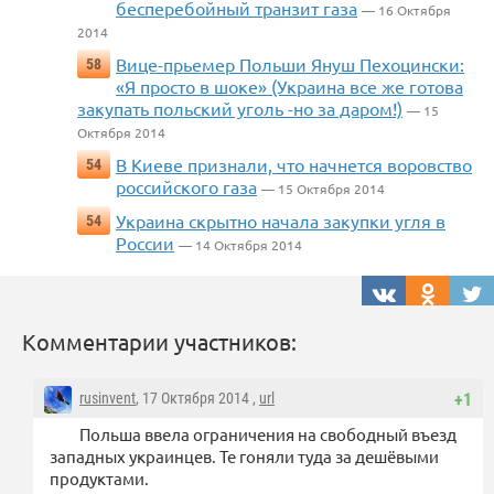
бесперебойный транзит газа
— 16 Октября
2014
Вице-прьемер Польши Януш Пехоцински:
58
«Я просто в шоке» (Украина все же готова
закупать польский уголь -но за даром!)
— 15
Октября 2014
В Киеве признали, что начнется воровство
54
российского газа
— 15 Октября 2014
Украина скрытно начала закупки угля в
54
России
— 14 Октября 2014
Комментарии участников:
rusinvent
, 17 Октября 2014 ,
url
+1
Польша ввела ограничения на свободный въезд
западных украинцев. Те гоняли туда за дешёвыми
продуктами.