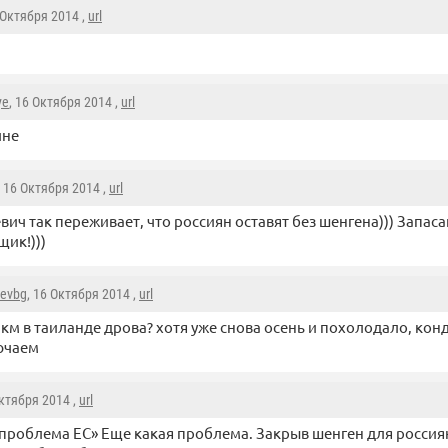
 Октября 2014 ,
url
ye
, 16 Октября 2014 ,
url
лне
, 16 Октября 2014 ,
url
вич так переживает, что россиян оставят без шенгена))) Запас
ик!)))
aevbg
, 16 Октября 2014 ,
url
чкм в таиланде дрова? хотя уже снова осень и похолодало, ко
ючаем
Октября 2014 ,
url
 проблема ЕС» Еще какая проблема. Закрыв шенген для россия