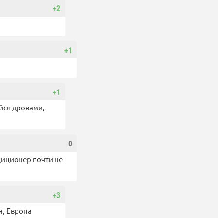
+2
+1
+1
айся дровами,
0
ндиционер почти не
+3
н, Европа