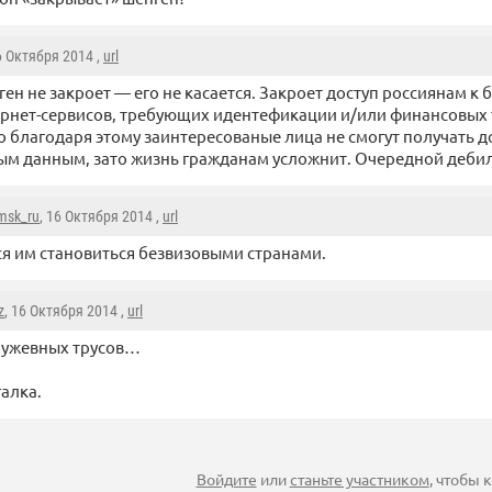
6 Октября 2014 ,
url
ен не закроет — его не касается. Закроет доступ россиянам к 
рнет-сервисов, требующих идентефикации и/или финансовых 
то благодаря этому заинтересованые лица не смогут получать д
м данным, зато жизнь гражданам усложнит. Очередной дебил
omsk_ru
, 16 Октября 2014 ,
url
я им становиться безвизовыми странами.
z
, 16 Октября 2014 ,
url
ружевных трусов…
галка.
Войдите
или
станьте участником
, чтобы