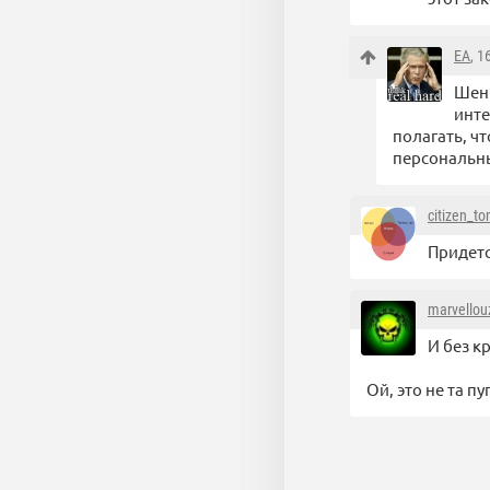
EA
, 1
Шенг
инте
полагать, ч
персональны
citizen_t
Придетс
marvellou
И без к
Ой, это не та пу