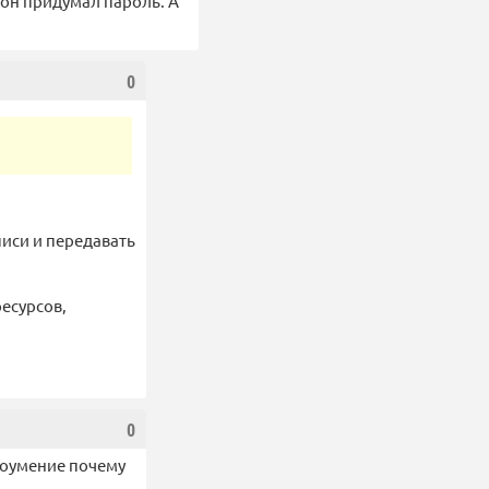
 он придумал пароль. А
0
иси и передавать
ресурсов,
0
доумение почему