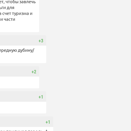
ет, чтобы завлечь
ьги для
 счет туризма и
и части
+3
чередную дубину/
+2
+1
+1