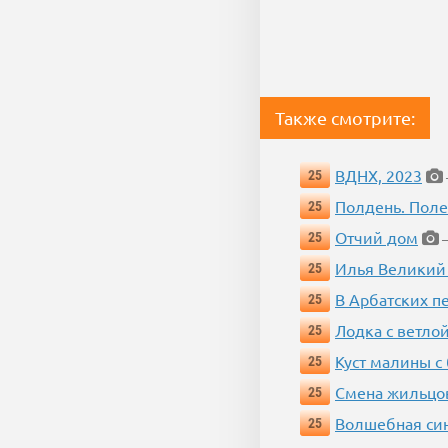
Также смотрите:
ВДНХ, 2023
25
Полдень. Пол
25
Отчий дом
25
—
Илья Великий
25
В Арбатских п
25
Лодка с ветло
25
Куст малины с
25
Смена жильцо
25
Волшебная си
25