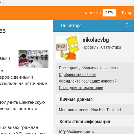
И
Вход
в мою ленту
2679
Об авторе
ез
nikolaevbg
Профиль
|
Статистика
твами
Последние добавленные новости
го
Одобренные новости
веров с данными
Френдлента последних новостей
ссылкой на источник в
Последние комментарии
Личные данные
[получить шенгенскую
твечая на вопрос о
Местоположение: Hua Hin, Thailand
Контактная информация
ких визах граждан
ICQ:
8844шестьпять
ностью XXI века, если