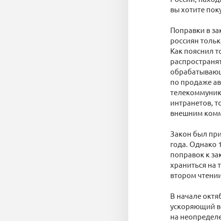
вы хотите пок
Поправки в з
россиян тольк
Как пояснил т
распространят
обрабатывающ
по продаже ав
телекоммуника
интранетов, т
внешним комм
Закон был при
года. Однако 
поправок к за
храниться на 
втором чтении
В начале октя
ускоряющий вс
на неопределе