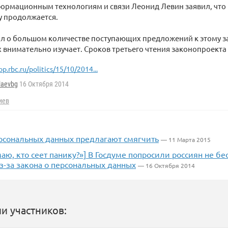
ормационным технологиям и связи Леонид Левин заявил, что 
у продолжаетcя.
 о большом количестве поступающих предложений к этому за
х внимательно изучает. Сроков третьего чтения законопроекта 
op.rbc.ru/politics/15/10/2014...
laevbg
16 Октября 2014
иев
ерсональных данных предлагают смягчить
— 11 Марта 2015
аю, кто сеет панику?»] В Госдуме попросили россиян не бе
з-за закона о персональных данных
— 16 Октября 2014
и участников: