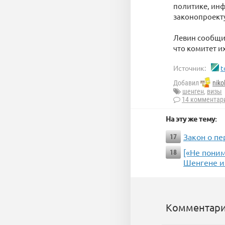
политике, инф
законопроект
Левин сообщил
что комитет и
Источник:
t
Добавил
niko
шенген
,
визы
14 комментар
На эту же тему:
Закон о п
17
[«Не поним
18
Шенгене и
Комментари