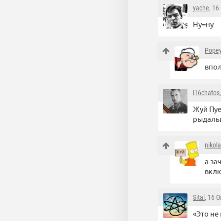
yache
, 16
Ну=ну
Pope
впо
i16chatos
Жуй Пуе
рыдальщ
nikol
а за
вкл
Sital
, 16 
«Это не