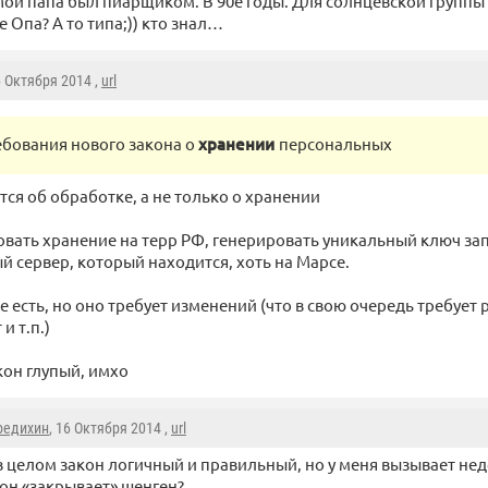
ой папа был пиарщиком. В 90е годы. Для солнцевской группы
е Опа? А то типа;)) кто знал…
6 Октября 2014 ,
url
ебования нового закона о
хранении
персональных
тся об обработке, а не только о хранении
вать хранение на терр РФ, генерировать уникальный ключ зап
й сервер, который находится, хоть на Марсе.
 есть, но оно требует изменений (что в свою очередь требует 
и т.п.)
кон глупый, имхо
редихин
, 16 Октября 2014 ,
url
 целом закон логичный и правильный, но у меня вызывает не
кон «закрывает» шенген?