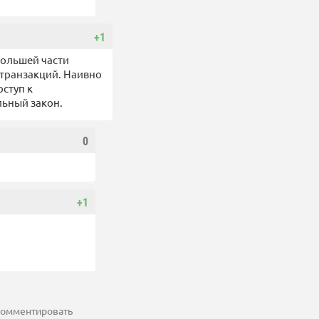
+1
большей части
транзакций. Наивно
оступ к
ьный закон.
0
+1
 комментировать