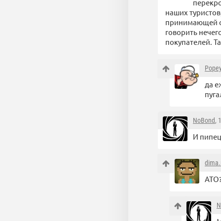
перекро
наших туристов,
принимающей ст
говорить нечег
покупателей. Та
Pope
да е
пуга
NoBond
, 
И пипец
dima.
АТО
N