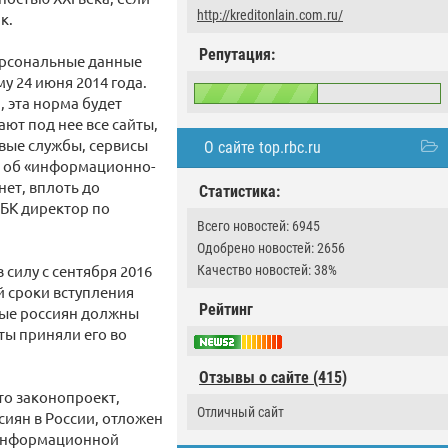
http://kreditonlain.com.ru/
к.
Репутация:
ерсональные данные
у 24 июня 2014 года.
, эта норма будет
ют под нее все сайты,
вые службы, сервисы
О сайте top.rbc.ru
ет об «информационно-
ет, вплоть до
Статистика:
РБК директор по
Всего новостей: 6945
Одобрено новостей: 2656
 силу с сентября 2016
Качество новостей: 38%
й сроки вступления
Рейтинг
ные россиян должны
аты приняли его во
Отзывы о сайте (415)
что законопроект,
Отличный сайт
сиян в России, отложен
о информационной