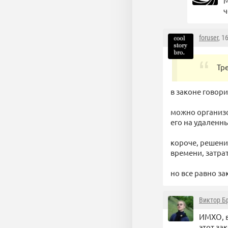
М
ч
foruser
, 1
Тр
в законе говори
можно организо
его на удаленны
короче, решение
времени, затрат 
но все равно за
Виктор Б
ИМХО, в
этот за