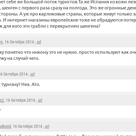
ет себе же большой поток туристов.Та же Испания из кожи лез
 шенген с первого раза сразу на полгода. Это же огромные ден
ороны. А уж про карликовые страны, которые живут только за
о. И интернет-магазины европейские тоже не обрадуются потер
к для кого эти грабли с перекрытием шенгена?
ye
, 16 Октября 2014 ,
url
жу понятно что никому это не нужно. просто используют как о
лку на случай чего.
16 Октября 2014 ,
url
 туризму? Неа. Ато.
n2
, 16 Октября 2014 ,
url
?
oBond
, 16 Октября 2014 ,
url