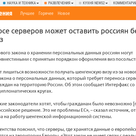
НАУКА И ТЕХНИКА
РАЗВЛЕЧЕНИЯ
КУХНЯ NEWS2
КОММЕНТАРИ
ения
Лучшее
Горячее
Новое
осе серверов может оставить россиян б
з
вого закона о хранении персональных данных россиян могут
совместимыми с принятым порядком оформления виз посольс
т лишиться возможности получать шенгенскую визу из-за ново
акона о персональных данных, который требует переноса сер
аждан на территорию России. Об этом сообщает Интерфакс со 
ипломатических кругах.
кие законодатели хотят, чтобы гражданам было невозможно 
российское решение. Это не проблемы ЕС», – сказал источник, о
на на работу шенгенской информационной системы.
ентства пояснил, что серверы, где хранятся данные о европейс
ятся на территории Европы. «Этот закон не имеет связи с реаль