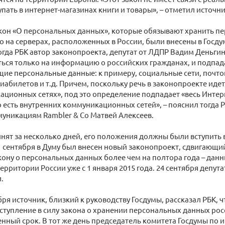
упать в интернет-магазинах книги и товары», – отметил источни
акон «О персональных данных», которые обязывают хранить п
о на серверах, расположенных в России, были внесены в Госдум
огда РБК автор законопроекта, депутат от ЛДПР Вадим Деньгин
ься только на информацию о российских гражданах, и подпада
ие персональные данные: к примеру, социальные сети, почто
иабилетов и т.д. Причем, поскольку речь в законопроекте ид
ционных сетях», под это определение подпадает «весь Интерн
о есть внутренних коммуникационных сетей», – пояснил тогда 
уникациям Rambler & Co Матвей Алексеев.
нят за несколько дней, его положения должны были вступить в
1 сентября в Думу был внесен новый законопроект, сдвигающи
кону о персональных данных более чем на полтора года – дан
территории России уже с 1 января 2015 года. 24 сентября депут
.
бря источник, близкий к руководству Госдумы, рассказал РБК, 
тупление в силу закона о хранении персональных данных рос
нный срок. В тот же день председатель комитета Госдумы п