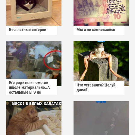
Бесплатный интернет
Мы и не сомневались
Его родители помогли
Что уставился? Целуй,
школе материально..А
давай!
остальные ЕГЭ не
сдадут