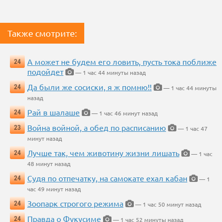
Также смотрите:
А может не будем его ловить, пусть тока поближе
24
подойдет
— 1 час 44 минуты назад
Да были же сосиски, я ж помню!!
24
— 1 час 44 минуты
назад
Рай в шалаше
24
— 1 час 46 минут назад
Война войной, а обед по расписанию
23
— 1 час 47
минут назад
Лучше так, чем животину жизни лишать
24
— 1 час
48 минут назад
Судя по отпечатку, на самокате ехал кабан
24
— 1
час 49 минут назад
Зоопарк строгого режима
24
— 1 час 50 минут назад
Правда о Фукусиме
24
— 1 час 52 минуты назад