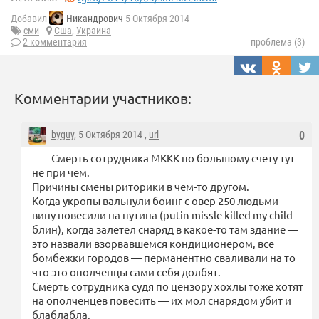
Добавил
Никандрович
5 Октября 2014
сми
Сша
,
Украина
2 комментария
проблема (3)
Комментарии участников:
byguy
, 5 Октября 2014 ,
url
0
Смерть сотрудника МККК по большому счету тут
не при чем.
Причины смены риторики в чем-то другом.
Когда укропы вальнули боинг с овер 250 людьми —
вину повесили на путина (putin missle killed my child
блин), когда залетел снаряд в какое-то там здание —
это назвали взорвавшемся кондиционером, все
бомбежки городов — перманентно сваливали на то
что это ополченцы сами себя долбят.
Смерть сотрудника судя по цензору хохлы тоже хотят
на ополченцев повесить — их мол снарядом убит и
блаблабла.