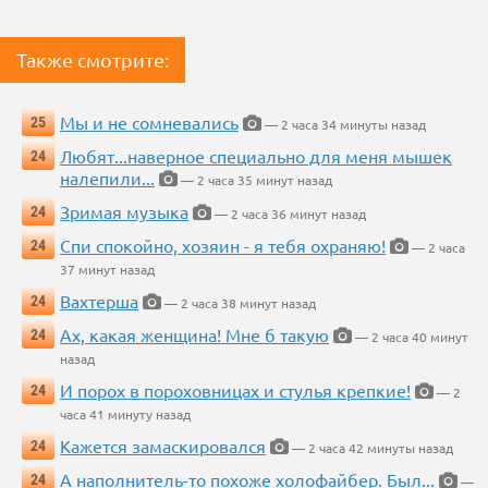
Также смотрите:
Мы и не сомневались
25
— 2 часа 34 минуты назад
Любят...наверное специально для меня мышек
24
налепили...
— 2 часа 35 минут назад
Зримая музыка
24
— 2 часа 36 минут назад
Спи спокойно, хозяин - я тебя охраняю!
24
— 2 часа
37 минут назад
Вахтерша
24
— 2 часа 38 минут назад
Ах, какая женщина! Мне б такую
24
— 2 часа 40 минут
назад
И порох в пороховницах и стулья крепкие!
24
— 2
часа 41 минуту назад
Кажется замаскировался
24
— 2 часа 42 минуты назад
А наполнитель-то похоже холофайбер. Был...
24
—