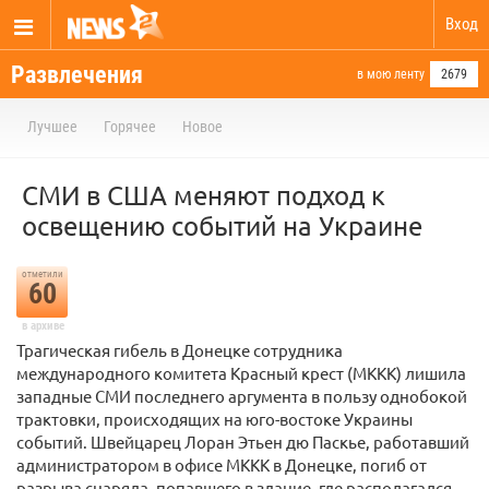
Вход
Развлечения
в мою ленту
2679
Лучшее
Горячее
Новое
СМИ в США меняют подход к
освещению событий на Украине
отметили
60
в архиве
Трагическая гибель в Донецке сотрудника
международного комитета Красный крест (МККК) лишила
западные СМИ последнего аргумента в пользу однобокой
трактовки, происходящих на юго-востоке Украины
событий. Швейцарец Лоран Этьен дю Паскье, работавший
администратором в офисе МККК в Донецке, погиб от
разрыва снаряда, попавшего в здание, где располагался