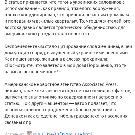
В статье признается, что «огонь украинских силовиков с
использованием, как правило, тяжелого вооружения,
плохо скоординирован, что приводит к частым промахам
и попаданиям в жилые кварталы». То, что для жителей юго-
востока давно является трагической обыденностью, для
американских граждан стало новостью.
Беспрецедентным стало цитирование слов женщины, в чей
дом угодил снаряд, выпущенный украинскими военными.
Как пишет автор, женщина в слезах прокричала:
«Посмотрите, что залетело в мой дом! Порошенко, это ты
называешь перемирием?».
Американское новостное агентство Associated Press,
видимо, также оказавшееся под гнетом очевидных фактов,
выпустило аналогичную по содержанию и настроению
статью. Но с другим акцентом — автор полагает, что
основная причина продолжения боевых действий в
Донецке и как следствие гибель гражданского населения,
связаны с пр
Источник:
rg.ru/2014/10/05/smi-site.html