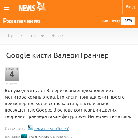
Вход
Развлечения
в мою ленту
2679
Лучшее
Горячее
Новое
Google кисти Валери Гранчер
отметили
4
в архиве
Вот уже десять лет Валери черпает вдохновение с
монитора компьютера. Его кисти принадлежит просто
неимоверное количество картин, так или иначе
посвященных Google. В основе композиции других
творений Гранчера также фигурирует Интернет тематика.
Источник:
seowrite.ru/?p=77
Добавил
LostDolphin
5 Июня 2007