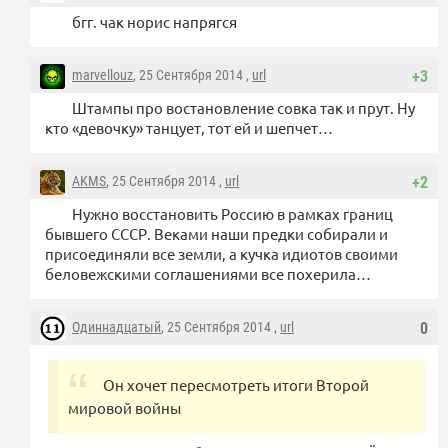
бгг. чак норис напрягся
marvellouz
, 25 Сентября 2014 ,
url
+3
Штампы про востановление совка так и прут. Ну
кто «девочку» танцует, тот ей и шепчет…
AKMS
, 25 Сентября 2014 ,
url
+2
Нужно восстановить Россию в рамках границ
бывшего СССР. Веками наши предки собирали и
присоединяли все земли, а кучка идиотов своими
беловежскими соглашениями все похерила…
Одиннадцатый
, 25 Сентября 2014 ,
url
0
Он хочет пересмотреть итоги Второй
мировой войны