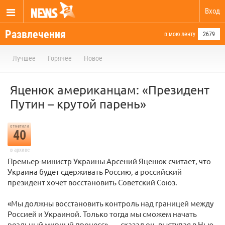
Вход
Развлечения
в мою ленту
2679
Лучшее
Горячее
Новое
Яценюк американцам: «Президент
Путин – крутой парень»
отметили
40
в архиве
Премьер-министр Украины Арсений Яценюк считает, что
Украина будет сдерживать Россию, а российский
президент хочет восстановить Советский Союз.
«Мы должны восстановить контроль над границей между
Россией и Украиной. Только тогда мы сможем начать
реальный мирный процесс», — сказал он, выступая в Нью-