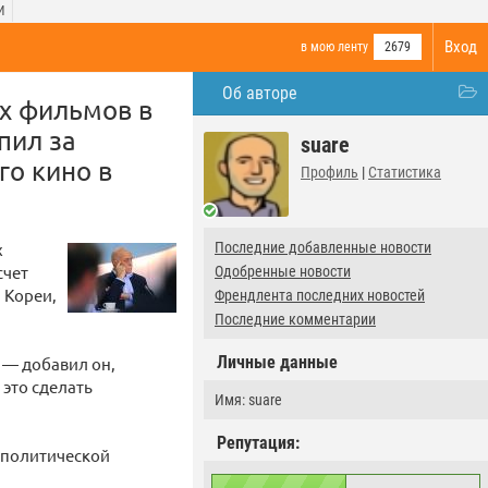
И
Вход
в мою ленту
2679
Об авторе
х фильмов в
пил за
suare
го кино в
Профиль
|
Статистика
х
Последние добавленные новости
счет
Одобренные новости
 Кореи,
Френдлента последних новостей
Последние комментарии
Личные данные
 — добавил он,
 это сделать
Имя: suare
Репутация:
еполитической