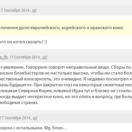
 17 Сентября 2014 ,
url
еличение доли европейского, корейского и иранского кино
о он хотел сказать? :)
n_fly
, 17 Сентября 2014 ,
url
м уважении, Говорухин говорит неправильные вещи. Сборы по 
нских блокбастеров не настолько высоки, чтобы им стало больн
чественный кинозритель, это очевидно. Я недавно посмотрел 
Грань будущего». При закрытии глаз на некоторые сюжетные н
никакая Северная Корея, никакой Иран тут и близко не стояли.
гда выдает интересное кино, но это опять к вопросу, где бол
свободных странах.
 17 Сентября 2014 ,
url
хором с остальными. Фу, блин…