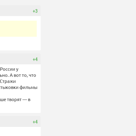
+3
+4
России у
о. А вот то, что
«Стражи
естыковки фильмы
ьше творят — в
+4