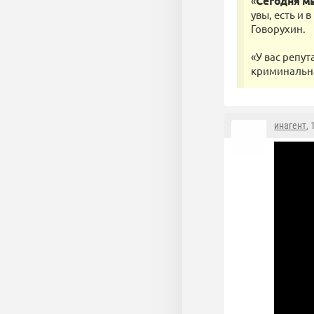
«
Сегодня мы
увы, есть и 
Говорухин.
«У вас репу
криминальна
инагент
,