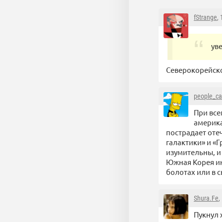
fStrange
,
ув
Северокорейског
people_ca
При все
америка
пострадает оте
галактики» и «
изумительны, и 
Южная Корея ино
болотах или в 
Shura.Fe
,
Пукнул 