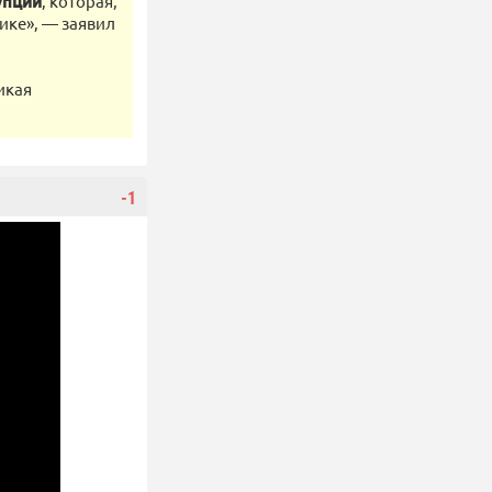
упции
, которая,
рике», — заявил
икая
-1