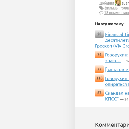
Добавил
suar
фильмы
,
голл
18 комментар
На эту же тему:
Financial 
20
десятилет
Гроскоп (Viv Gr
Говорухин
74
знаю…
— 1
[заставляе
77
Говорухин
118
опираться
Скандал на
57
КПСС"
— 24
Комментари