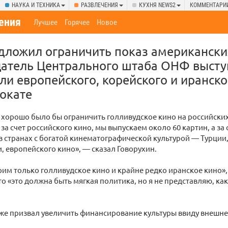
НАУКА И ТЕХНИКА
РАЗВЛЕЧЕНИЯ
КУХНЯ NEWS2
КОММЕНТАРИ
ения
Лучшее
Горячее
Новое
дложил ограничить показ американски
датель Центрального штаба ОНФ высту
ли европейского, корейского и иранско
окате
о хорошо было бы ограничить голливудское кино на российски
 за счет российского кино, мы выпускаем около 60 картин, а за 
 в странах с богатой кинематографической культурой — Турции,
, европейского кино», — сказал Говорухин.
рим только голливудское кино и крайне редко иранское кино»,
то «это должна быть мягкая политика, но я не представляю, как
кже призвал увеличить финансирование культуры ввиду внешн