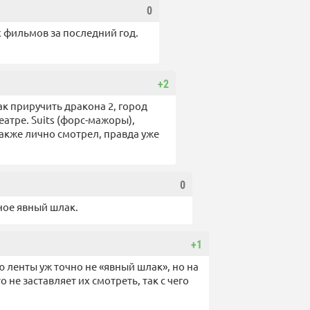
0
 фильмов за последний год.
+2
ак приручить дракона 2, город
еатре. Suits (форс-мажоры),
также лично смотрел, правда уже
0
ьное явный шлак.
+1
 ленты уж точно не «явный шлак», но на
 не заставляет их смотреть, так с чего