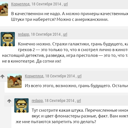
Корнеплод
, 18 Сентября 2014 ,
url
В качественном не надо. А можно примеры качественных
Штуки три наберется? Можно с американскими.
redapp
, 18 Сентября 2014 ,
url
Конечно можно. Стражи галактики, грань будущего, к
грехов 2 — это только то, что я смотрел лично в кинот
настоящий детектив, разведка, игра престолов — это то, что 
не в кинотеатре. Да сотни их!
Корнеплод
, 18 Сентября 2014 ,
url
Из всего этого, возможно, грань будущего. Остал
redapp
, 18 Сентября 2014 ,
url
Тут смотрите какая штука. Перечисленные мною
вкус и цвет фломастеры разные, факт. Вам никто
же мне пытаются запретить это делать?