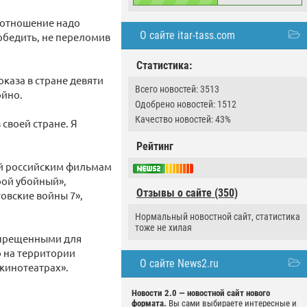
о отношение надо
О сайте itar-tass.com
победить, не переломив
Статистика:
оказа в стране девяти
Всего новостей: 3513
ойно.
Одобрено новостей: 1512
Качество новостей: 43%
своей стране. Я
Рейтинг
ей российским фильмам
рой убойный»,
Отзывы о сайте (350)
товские войны 7»,
Нормальный новостной сайт, статистика
тоже не хилая
апрещенными для
 на территории
О сайте News2.ru
 кинотеатрах».
Новости 2.0 — новостной сайт нового
формата.
Вы сами выбираете интересные и