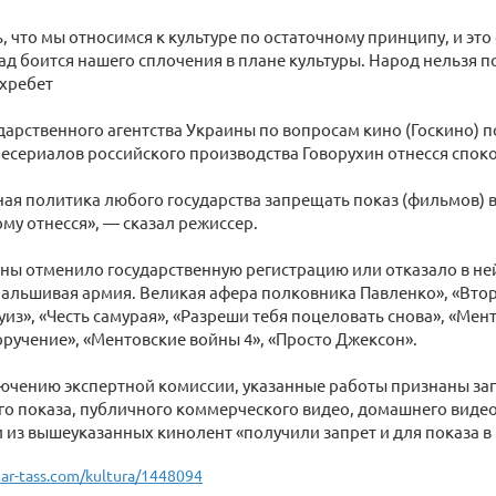
, что мы относимся к культуре по остаточному принципу, и эт
ад боится нашего сплочения в плане культуры. Народ нельзя 
 хребет
ударственного агентства Украины по вопросам кино (Госкино) п
есериалов российского производства Говорухин отнесся спок
ая политика любого государства запрещать показ (фильмов) в 
ому отнесся», — сказал режиссер.
ины отменило государственную регистрацию или отказало в н
альшивая армия. Великая афера полковника Павленко», «Вто
из», «Честь самурая», «Разреши тебя поцеловать снова», «Мен
ручение», «Ментовские войны 4», «Просто Джексон».
лючению экспертной комиссии, указанные работы признаны з
о показа, публичного коммерческого видео, домашнего видео
и из вышеуказанных кинолент «получили запрет и для показа в
tar-tass.com/kultura/1448094