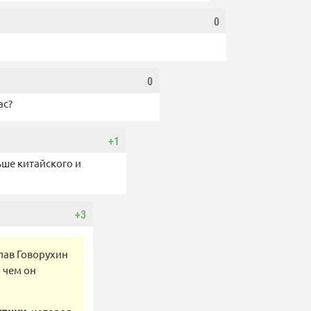
0
0
ас?
+1
ьше китайского и
+3
лав Говорухин
 чем он