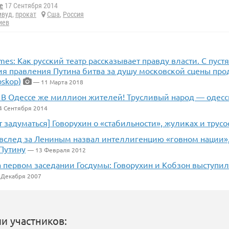
e
17 Сентября 2014
ивуд
,
прокат
Сша
,
Россия
иев
Times: Как русский театр рассказывает правду власти. С пуст
ия правления Путина битва за душу московской сцены про
oskop)
— 11 Марта 2018
: В Одессе же миллион жителей! Трусливый народ — одесс
4 Сентября 2014
т задуматься] Говорухин о «стабильности», жуликах и трусо
 вслед за Лениным назвал интеллигенцию «говном нации»,
 Путину
— 13 Февраля 2012
 первом заседании Госдумы: Говорухин и Кобзон выступил
 Декабря 2007
и участников: