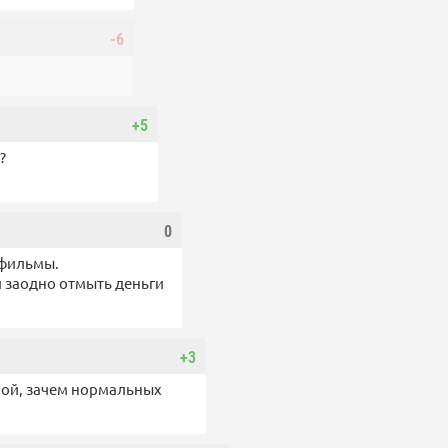
-6
+5
?
0
 фильмы.
и заодно отмыть деньги
+3
рой, зачем нормальных