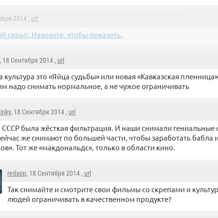
ября 2014 ,
url
й скрыт. Нажмите, чтобы показать.
, 18 Сентября 2014 ,
url
 культура это «Яйца судьбы» или новая «Кавказская пленница»
м надо снимать нормальное, а не чужое ограничивать
linky
, 18 Сентября 2014 ,
url
 СССР была жёсткая фильтрация. И наши снимали гениальные
ейчас же снимают по большей части, чтобы заработать бабла 
ов». Тот же «макдональдс», только в области кино.
redapp
, 18 Сентября 2014 ,
url
Так снимайте и смотрите свои фильмы со скрепами и культу
людей ограничивать в качественном продукте?