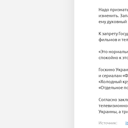
Надо признать
изменить. Зап
ему духовный
К запрету Гос
фильмов и тел
«Это нормальн
спокойно к эт
Госкино Укра
и сериалам «Ф
«Холодный кру
«Отдельное по
Согласно зак
телевизионног
Украины, а тр
Источник:
i