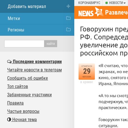
КОРОНАВИРУС
НОВОСТИ
Добавить материал
Развлеч
Метки
Говорухин пре
Регионы
РФ. Сопредсе
увеличение до
российском пр
Последние комментарии
«Я считаю, чт
отметили
29
Читайте новости в телеграм
экранах, но не
кино, снятого
человек
Сообщить об ошибке
в архиве
Ирана, Японии
Топ сайтов
Забаненные участники
«А то мы смот
подчеркнув, ч
Правила
практически».
Частые вопросы
Говорухин та
Ночная тема
ситуации.