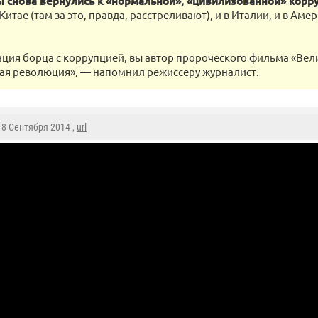
 снова вернулись к «нормальной», «цивилизованной» корр
в Китае (там за это, правда, расстреливают), и в Италии, и в Аме
тация борца с коррупцией, вы автор пророческого фильма «Вел
я революция», — напомнил режиссеру журналист.
 18 Сентября 2014 ,
url