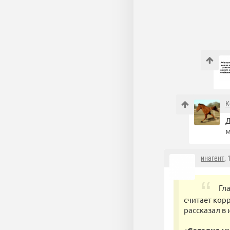
К
Д
м
инагент
,
Гл
считает кор
рассказал в 