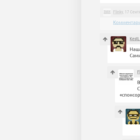
Flinky
, 17 Сент
Комментари
KestL
Наша
Сами
F
В
С
«спонсор