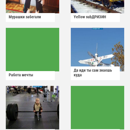
Мурашки забегали
Yellow subДРИЗИН
Да иди ты сам знаешь
Работа мечты
куда