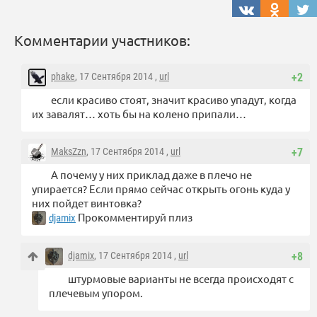
Комментарии участников:
phake
, 17 Сентября 2014 ,
url
+2
если красиво стоят, значит красиво упадут, когда
их завалят… хоть бы на колено припали…
MaksZzn
, 17 Сентября 2014 ,
url
+7
А почему у них приклад даже в плечо не
упирается? Если прямо сейчас открыть огонь куда у
них пойдет винтовка?
Прокомментируй плиз
djamix
djamix
, 17 Сентября 2014 ,
url
+8
штурмовые варианты не всегда происходят с
плечевым упором.