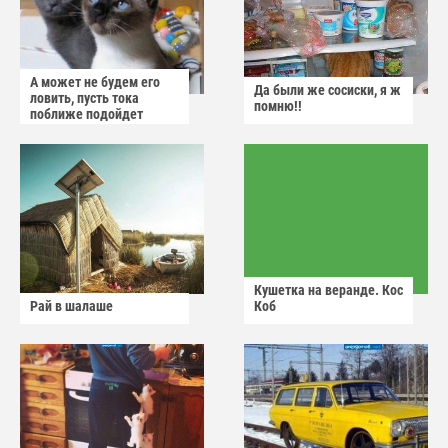
А может не будем его
Да были же сосиски, я ж
ловить, пусть тока
помню!!
поближе подойдет
Кушетка на веранде. Кос
Рай в шалаше
Коб