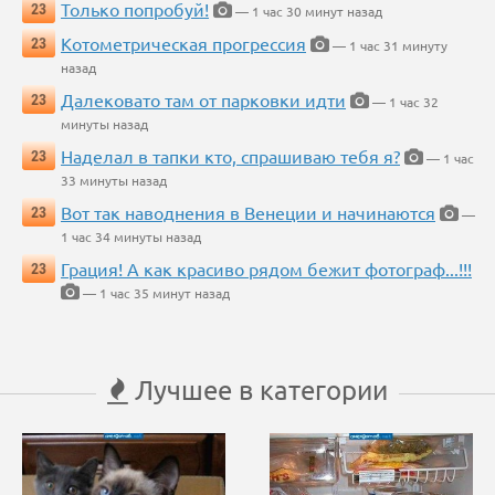
Только попробуй!
23
— 1 час 30 минут назад
Котометрическая прогрессия
23
— 1 час 31 минуту
назад
Далековато там от парковки идти
23
— 1 час 32
минуты назад
Наделал в тапки кто, спрашиваю тебя я?
23
— 1 час
33 минуты назад
Вот так наводнения в Венеции и начинаются
23
—
1 час 34 минуты назад
Грация! А как красиво рядом бежит фотограф...!!!
23
— 1 час 35 минут назад
Лучшее в категории