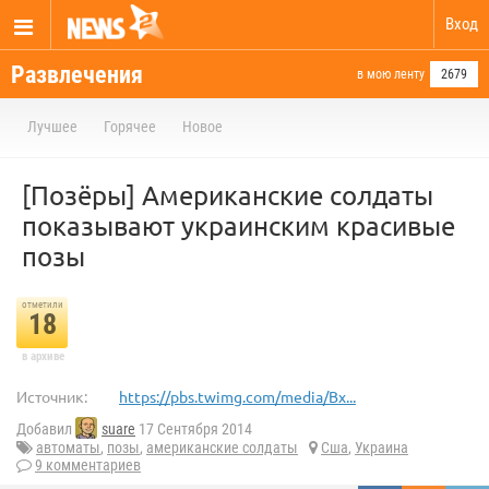
Вход
Развлечения
в мою ленту
2679
Лучшее
Горячее
Новое
[Позёры] Американские солдаты
показывают украинским красивые
позы
отметили
18
в архиве
Источник:
https://pbs.twimg.com/media/Bx...
Добавил
suare
17 Сентября 2014
автоматы
,
позы
,
американские солдаты
Сша
,
Украина
9 комментариев