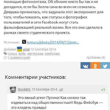
помощью фотомонтажа. Об обмане никто бы так и не
догадался, если бы Зилла сама во всем не созналась.
Девушка призналась, что задумала этот эксперимент для
того, чтобы показать, как статусы и фотографии
пользователей в сети Facebook могут стать
фальсификацией реальной жизни. Все это она сделала в
рамках своего студенческого проекта.
Источник:
lenta.ru/photo/2014/09/13/pret...
Добавил
uniat
13 Сентября 2014
отдых
,
фейк
,
амстердам
,
камбоджа
1 комментарий
проблема (4)
Комментарии участников:
SlonikMS
, 13 Сентября 2014 ,
url
+1
Это явный агент Путина! Как можно так
издеваться над общественностью!!! Ведь Фейсбук —
это кладезь правды!