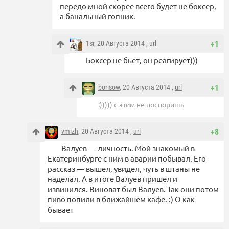
передо мной скорее всего будет не боксер,
а банальный гопник.
1sr
, 20 Августа 2014 ,
url
+1
Боксер не бьет, он реагирует)))
borisow
, 20 Августа 2014 ,
url
+1
:))))) с этим не поспоришь
vmizh
, 20 Августа 2014 ,
url
+8
Валуев — личность. Мой знакомый в
Екатеринбурге с ним в аварии побывал. Его
рассказ — вышел, увидел, чуть в штаны не
наделал. А в итоге Валуев пришел и
извинился. Виноват был Валуев. Так они потом
пиво попили в ближайшем кафе. :) О как
бывает