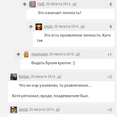
Haifi
, 20 Августа 2014 ,
url
0
Это означает личность?
vmizh
, 20 Августа 2014 ,
url
0
Это есть проявление личности. Като
так
magmaster
, 20 Августа 2014 ,
url
+1
Видать броня крепче. :)
Barban
, 20 Августа 2014 ,
url
+3
Что ни мэр у киевлян, то развлечение…
Хотя регионал, вроде, поадекватнее был.
jamcb
, 20 Августа 2014 ,
url
+3