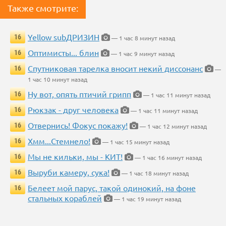
Также смотрите:
Yellow subДРИЗИН
16
— 1 час 8 минут назад
Оптимисты... блин
16
— 1 час 9 минут назад
Спутниковая тарелка вносит некий диссонанс
16
—
1 час 10 минут назад
Ну вот, опять птичий грипп
16
— 1 час 11 минут назад
Рюкзак - друг человека
16
— 1 час 11 минут назад
Отвернись! Фокус покажу!
16
— 1 час 12 минут назад
Хмм...Стемнело!
16
— 1 час 15 минут назад
Мы не кильки, мы - КИТ!
16
— 1 час 16 минут назад
Выруби камеру, сука!
16
— 1 час 18 минут назад
Белеет мой парус, такой одинокий, на фоне
16
стальных кораблей
— 1 час 19 минут назад