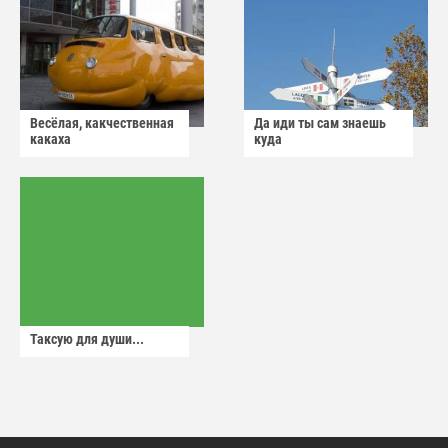
Весёлая, какчественная
Да иди ты сам знаешь
какаха
куда
Таксую для души...