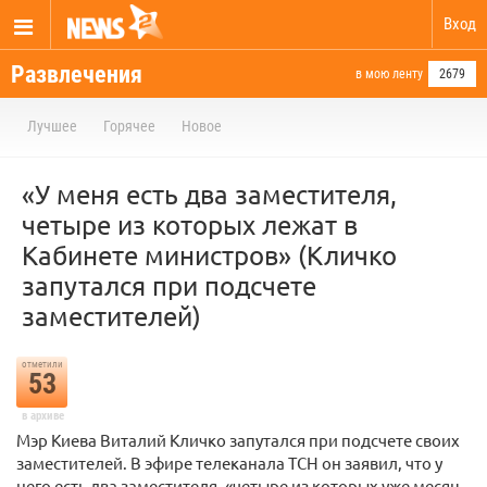
Вход
Развлечения
в мою ленту
2679
Лучшее
Горячее
Новое
«У меня есть два заместителя,
четыре из которых лежат в
Кабинете министров» (Кличко
запутался при подсчете
заместителей)
отметили
53
в архиве
Мэр Киева Виталий Кличко запутался при подсчете своих
заместителей. В эфире телеканала ТСН он заявил, что у
него есть два заместителя, «четыре из которых уже месяц