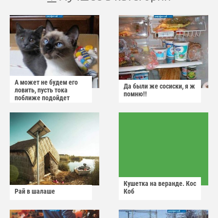
А может не будем его
Да были же сосиски, я ж
ловить, пусть тока
помню!!
поближе подойдет
Кушетка на веранде. Кос
Рай в шалаше
Коб