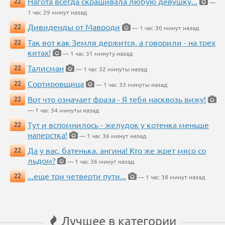
Нагота всегда скрашивала любую девушку...
22
—
1 час 29 минут назад
Дивиденды от Мавроди
22
— 1 час 30 минут назад
Так вот как Земля держится, а говорили - на трех
22
китах!
— 1 час 31 минуту назад
Талисман
22
— 1 час 32 минуты назад
Сортировщица
22
— 1 час 33 минуты назад
Вот что означает фраза - Я тебя насквозь вижу!
22
— 1 час 34 минуты назад
Тут и вспомнилось - желудок у котенка меньше
22
наперстка!
— 1 час 36 минут назад
Да у вас, батенька, ангина! Кто же жрет мясо со
22
льдом?
— 1 час 36 минут назад
...еще три четверти пути...
22
— 1 час 38 минут назад
Лучшее в категории