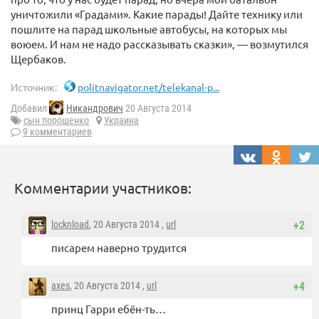
уничтожили «Градами». Какие парады! Дайте технику или
пошлите на парад школьные автобусы, на которых мы
воюем. И нам не надо рассказывать сказки», — возмутился
Щербаков.
Источник:
politnavigator.net/telekanal-p...
Добавил
Никандрович
20 Августа 2014
сын порошенко
Украина
9 комментариев
Комментарии участников:
locknload
, 20 Августа 2014 ,
url
+2
писарем наверно трудится
axes
, 20 Августа 2014 ,
url
+4
принц Гарри ебён-ть…