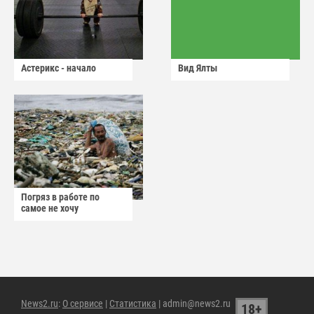
Астерикс - начало
Вид Ялты
Погряз в работе по
самое не хочу
News2.ru
:
О сервисе
|
Статистика
| admin@news2.ru
18+