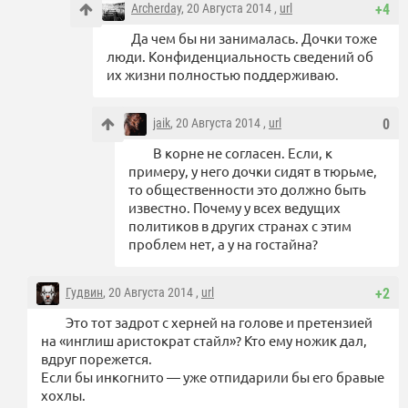
Archerday
, 20 Августа 2014 ,
url
+4
Да чем бы ни занималась. Дочки тоже
люди. Конфиденциальность сведений об
их жизни полностью поддерживаю.
jaik
, 20 Августа 2014 ,
url
0
В корне не согласен. Если, к
примеру, у него дочки сидят в тюрьме,
то общественности это должно быть
известно. Почему у всех ведущих
политиков в других странах с этим
проблем нет, а у на гостайна?
Гудвин
, 20 Августа 2014 ,
url
+2
Это тот задрот с херней на голове и претензией
на «инглиш аристократ стайл»? Кто ему ножик дал,
вдруг порежется.
Если бы инкогнито — уже отпидарили бы его бравые
хохлы.