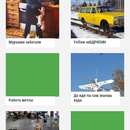
Мурашки забегали
Yellow subДРИЗИН
Да иди ты сам знаешь
Работа мечты
куда