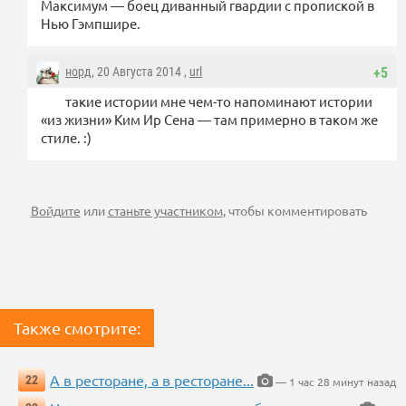
Максимум — боец диванный гвардии с пропиской в
Нью Гэмпшире.
норд
, 20 Августа 2014 ,
url
+5
такие истории мне чем-то напоминают истории
«из жизни» Ким Ир Сена — там примерно в таком же
стиле. :)
Войдите
или
станьте участником
, чтобы комментировать
Также смотрите:
А в ресторане, а в ресторане...
22
— 1 час 28 минут назад