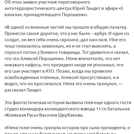
Об этом заявил участник переговорного
антитеррористического центра Юрий Тандит в эфире «5
канала», принадлежащего Порошенко.
«В одной из военных частей мы пришли в общую палатку.
Принесли самое дорогое, что у нас было – арбуз. И один из
солдат, он вел себя очень скромно, дал нам нож. Мне его
лицо показалось знакомым, но я не стал выяснять, а
спросил потом у боевого товарища. Тот удивился и сказал,
что это Алексей Порошенко. Меня впечатлило, что нет
никакого пафоса, что президент нигде не упоминал, что
его сын участвует в АТО. Позже, когда мы привезли
освобожденных пленных, Алексей присутствовал, и я
видел, что он прослезился. Меня это очень тронуло», —
рассказал Тандит.
Эта фантастическая история вызвала гнев еще одного гостя
студии командира комендантского взвода 11-го батальона
«Киевская Русь» Василия Щербакова.
«Меня тоже очень тронула история про сына президента, и
про то, что у нас будет парад, но вчера мой батальон