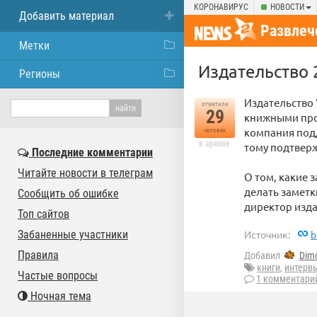
КОРОНАВИРУС
НОВОСТИ
Добавить материал
Развлеч
Метки
Издательство 
Регионы
Издательство 
отметили
29
книжными прод
компания подд
человек
в архиве
тому подтвер
Последние комментарии
Читайте новости в телеграм
О том, какие 
делать заметк
Сообщить об ошибке
директор изда
Топ сайтов
Забаненные участники
Источник:
b
Правила
Добавил
Dim
книги
,
интерв
Частые вопросы
1 комментари
Ночная тема