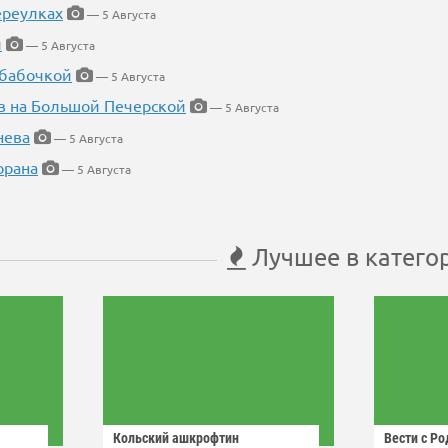
ереулках
— 5 Августа
й
— 5 Августа
 бабочкой
— 5 Августа
в на Большой Печерской
— 5 Августа
нева
— 5 Августа
орана
— 5 Августа
Лучшее в катего
Кольский ашкрофтин
Вести с Р