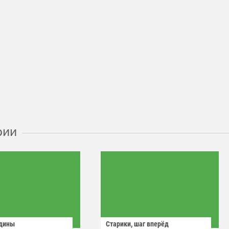
рии
одины
Старики, шаг вперёд