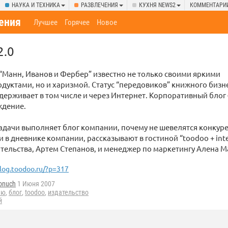
НАУКА И ТЕХНИКА
РАЗВЛЕЧЕНИЯ
КУХНЯ NEWS2
КОММЕНТАРИ
ения
Лучшее
Горячее
Новое
2.0
“Манн, Иванов и Фербер” известно не только своими яркими
уктами, но и харизмой. Статус “передовиков” книжного бизн
ерживает в том числе и через Интернет. Корпоративный блог 
ждение.
задачи выполняет блог компании, почему не шевелятся конкуре
и в дневнике компании, рассказывают в гостиной “toodoo + int
тельства, Артем Степанов, и менеджер по маркетингу Алена М
log.toodoo.ru/?p=317
onuch
1 Июня 2007
ью
,
блог
,
toodoo
,
издательство
й