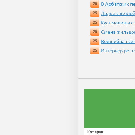
В Арбатских п
25
Лодка с ветло
25
Куст малины с
25
Смена жильцо
25
Волшебная си
25
Интерьер рест
25
Кот прав