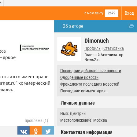
И
Вход
в мою ленту
2679
Об авторе
Dimonuch
Профиль
|
Статистика
еса
Главный Ассенизатор
– яркое
News2.ru
Последние добавленные новости
нты и кто имеет право
Одобренные новости
ernet.ru” коммерческий
Френдлента последних новостей
акова.
Последние комментарии
Личные данные
Имя: Дмитрий
Местоположение: Москва
проблема (1)
Контактная информация