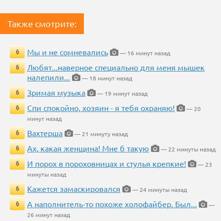
Также смотрите:
Мы и не сомневались
6
— 16 минут назад
Любят...наверное специально для меня мышек
6
налепили...
— 18 минут назад
Зримая музыка
6
— 19 минут назад
Спи спокойно, хозяин - я тебя охраняю!
6
— 20
минут назад
Вахтерша
6
— 21 минуту назад
Ах, какая женщина! Мне б такую
6
— 22 минуты назад
И порох в пороховницах и стулья крепкие!
6
— 23
минуты назад
Кажется замаскировался
6
— 24 минуты назад
А наполнитель-то похоже холофайбер. Был...
6
—
26 минут назад