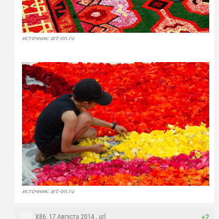
источник: art-on.ru
источник: art-on.ru
X86
, 17 Августа 2014 ,
url
+2