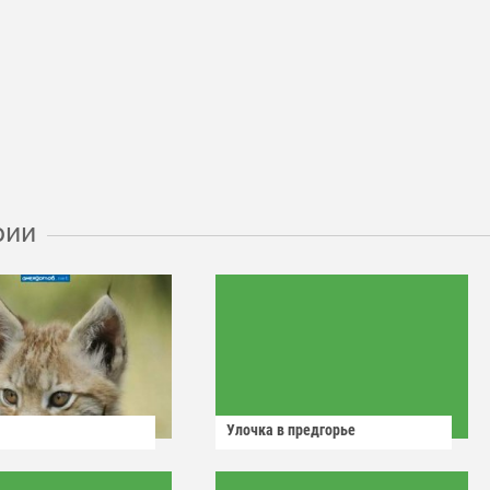
рии
Улочка в предгорье