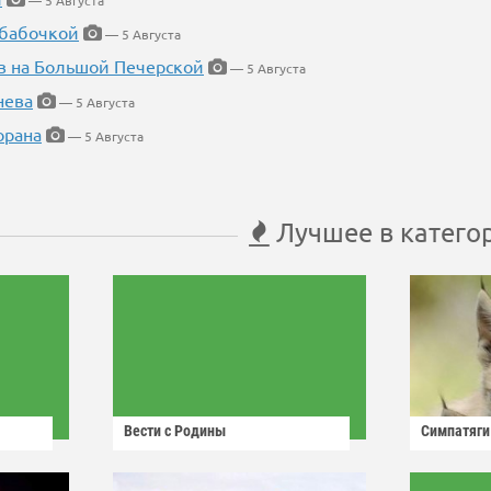
— 5 Августа
 бабочкой
— 5 Августа
в на Большой Печерской
— 5 Августа
нева
— 5 Августа
орана
— 5 Августа
Лучшее в катего
Вести с Родины
Симпатяги