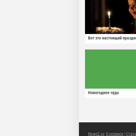
Вот это настоящий праздн
Новогоднее чудо
News2.ru
:
О сервисе
|
Стат