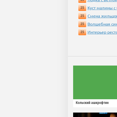
Куст малины с
25
Смена жильцо
25
Волшебная си
25
Интерьер рест
25
Кольский ашкрофтин