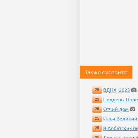
Также смотрите:
ВДНХ, 2023
25
Полдень. Пол
25
Отчий дом
25
—
Илья Великий
25
В Арбатских п
25
Лодка с ветло
25