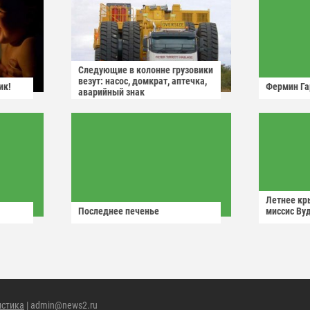
Следующие в колонне грузовики
везут: насос, домкрат, аптечка,
ик!
Фермин Га
аварийный знак
Летнее кр
Последнее печенье
миссис Ву
истика
| admin@news2.ru