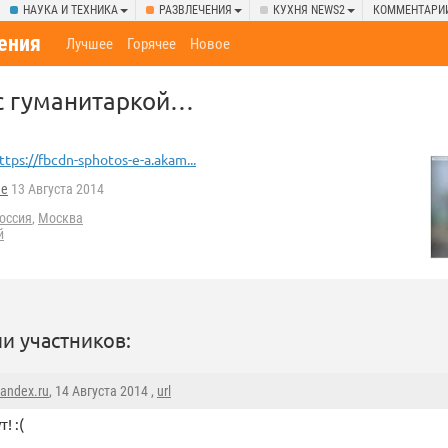
НАУКА И ТЕХНИКА
РАЗВЛЕЧЕНИЯ
КУХНЯ NEWS2
КОММЕНТАРИ
ения
Лучшее
Горячее
Новое
 с гуманитаркой…
ttps://fbcdn-sphotos-e-a.akam...
he
13 Августа 2014
оссия
,
Москва
й
и участников:
andex.ru
, 14 Августа 2014 ,
url
! :(