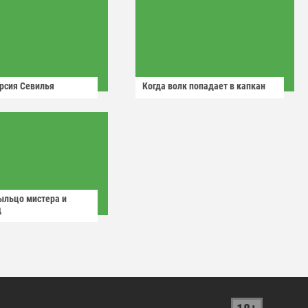
рсия Севилья
Когда волк попадает в капкан
ыльцо мистера и
д