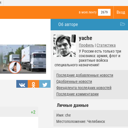
И
Вход
в мою ленту
2679
Об авторе
yache
Профиль
|
Статистика
У России есть только три
союзника: армия, флот и
ракетные войска
специального назначения!
Последние добавленные новости
Одобренные новости
Френдлента последних новостей
Последние комментарии
Личные данные
+2
Имя: che
Местоположение: Челябинск