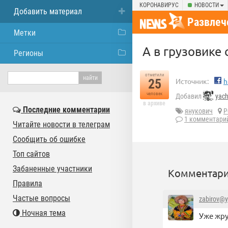
КОРОНАВИРУС
НОВОСТИ
Добавить материал
Развлеч
Метки
А в грузовике
Регионы
отметили
25
Источник:
h
человек
Добавил
yac
в архиве
Последние комментарии
янукович
Р
1 комментари
Читайте новости в телеграм
Сообщить об ошибке
Топ сайтов
Забаненные участники
Комментари
Правила
Частые вопросы
zabirov@y
Ночная тема
Уже жрут