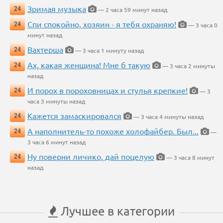
Зримая музыка
24
— 2 часа 59 минут назад
Спи спокойно, хозяин - я тебя охраняю!
24
— 3 часа 0
минут назад
Вахтерша
24
— 3 часа 1 минуту назад
Ах, какая женщина! Мне б такую
24
— 3 часа 2 минуты
назад
И порох в пороховницах и стулья крепкие!
24
— 3
часа 3 минуты назад
Кажется замаскировался
24
— 3 часа 4 минуты назад
А наполнитель-то похоже холофайбер. Был...
24
—
3 часа 6 минут назад
Ну поверни личико, дай поцелую
24
— 3 часа 8 минут
назад
Лучшее в категории