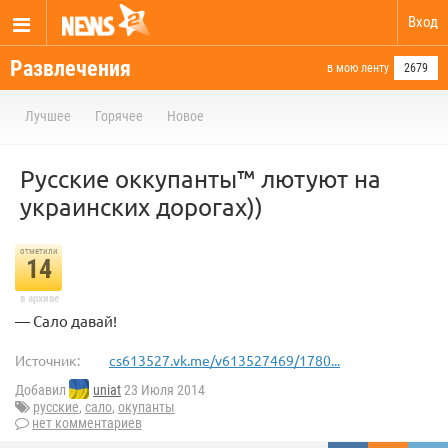
Вход
Развлечения
в мою ленту
2679
Лучшее
Горячее
Новое
Русские оккупанты™ лютуют на
украинских дорогах))
отметили
14
в архиве
— Сало давай!
Источник:
cs613527.vk.me/v613527469/1780...
Добавил
uniat
23 Июля 2014
русские
,
сало
,
окупанты
нет комментариев