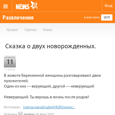
Вход
Развлечения
в мою ленту
2679
Лучшее
Горячее
Новое
Сказка о двух новорожденных.
отметили
11
в архиве
В животе беременной женщины разговаривают двое
пузожителей.
Один из них — верующий, другой — неверующий
Неверующий: Ты веришь в жизнь после родов?
Источник:
rostup.narod.ru/prit4i/02novor...
Добавил
tarakan
30 Мая 2007