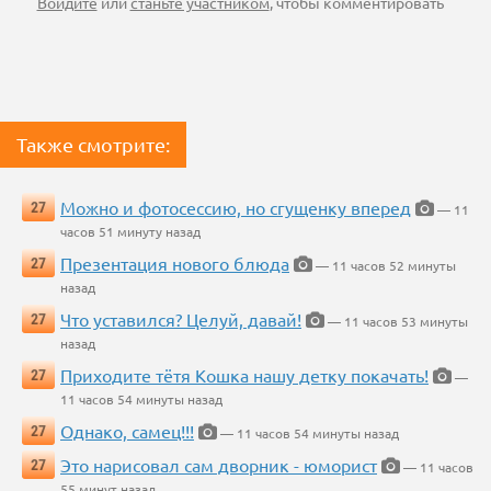
Войдите
или
станьте участником
, чтобы комментировать
Также смотрите:
Можно и фотосессию, но сгущенку вперед
27
— 11
часов 51 минуту назад
Презентация нового блюда
27
— 11 часов 52 минуты
назад
Что уставился? Целуй, давай!
27
— 11 часов 53 минуты
назад
Приходите тётя Кошка нашу детку покачать!
27
—
11 часов 54 минуты назад
Однако, самец!!!
27
— 11 часов 54 минуты назад
Это нарисовал сам дворник - юморист
27
— 11 часов
55 минут назад