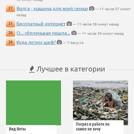
Волга - машина для всей семьи
27
— 11 часов 57 минут
назад
Бесплатный интернет
31
— 11 часов 58 минут назад
О....тёпленькая пошла...
26
— 11 часов 59 минут назад
Куда летим шеф?
26
— 7 Августа
Лучшее в категории
Погряз в работе по
Вид Ялты
самое не хочу