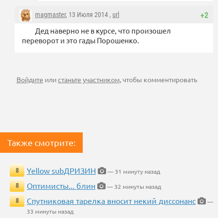
magmaster
, 13 Июля 2014 ,
url
+2
Дед наверно не в курсе, что произошел
переворот и это гады Порошенко.
Войдите
или
станьте участником
, чтобы комментировать
Также смотрите:
Yellow subДРИЗИН
8
— 31 минуту назад
Оптимисты... блин
8
— 32 минуты назад
Спутниковая тарелка вносит некий диссонанс
8
—
33 минуты назад