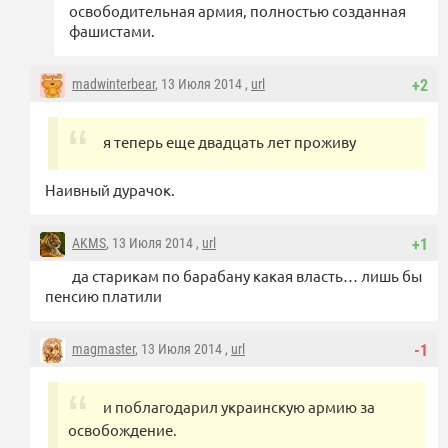
освободительная армия, полностью созданная
фашистами.
madwinterbear
, 13 Июля 2014 ,
url
+2
я теперь еще двадцать лет проживу
Наивный дурачок.
AKMS
, 13 Июля 2014 ,
url
+1
да старикам по барабану какая власть… лишь бы
пенсию платили
magmaster
, 13 Июля 2014 ,
url
-1
и поблагодарил украинскую армию за
освобождение.