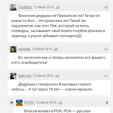
i16chatos
, 13 Июля 2014 ,
url
+5
Фамилия дедушки не Паркинсон ли? Татар он
каких-то бил… Не крымских ли? Такой же
маразматик, как этот Пик, который на ночь,
очевидно, засовывает свой жовто-голубок флажок в
задницу, а утром забывает погладить)))
evenstar
, 13 Июля 2014 ,
url
+1
Во замесили как и теперь непонятно кто фашист,
а кто освободитель!
Tade7am
, 13 Июля 2014 ,
url
+1
Дедулька с генералом Власовым служил
небось… А тут через 70 лет — «свои» пришли.
PIC767
, 13 Июля 2014 ,
url
0
Власов воевал в РОА. РОА — русская