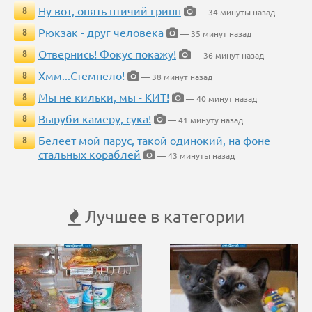
Ну вот, опять птичий грипп
8
— 34 минуты назад
Рюкзак - друг человека
8
— 35 минут назад
Отвернись! Фокус покажу!
8
— 36 минут назад
Хмм...Стемнело!
8
— 38 минут назад
Мы не кильки, мы - КИТ!
8
— 40 минут назад
Выруби камеру, сука!
8
— 41 минуту назад
Белеет мой парус, такой одинокий, на фоне
8
стальных кораблей
— 43 минуты назад
Лучшее в категории