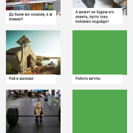
А может не будем его
Да были же сосиски, я ж
ловить, пусть тока
помню!!
поближе подойдет
Рай в шалаше
Работа мечты