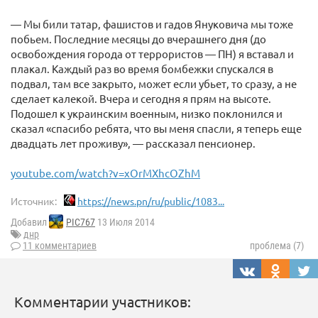
— Мы били татар, фашистов и гадов Януковича мы тоже
побьем. Последние месяцы до вчерашнего дня (до
освобождения города от террористов — ПН) я вставал и
плакал. Каждый раз во время бомбежки спускался в
подвал, там все закрыто, может если убьет, то сразу, а не
сделает калекой. Вчера и сегодня я прям на высоте.
Подошел к украинским военным, низко поклонился и
сказал «спасибо ребята, что вы меня спасли, я теперь еще
двадцать лет проживу», — рассказал пенсионер.
youtube.com/watch?v=xOrMXhcOZhM
Источник:
https://news.pn/ru/public/1083...
Добавил
PIC767
13 Июля 2014
днр
11 комментариев
проблема (7)
Комментарии участников: