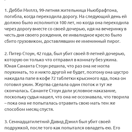
1. Дебби Миллз, 99-летняя жительница Ньюбрафтона,
погибла, когда переходила дорогу. На следующий день ей
должно было исполнится 100 лет, но когда она переходила
через дорогу вместе со своей дочерью, идя на вечеринку в
честь дня своего рождения, ее инвалидное кресло было
сбито грузовиком, доставлявшим ее именинный пирог.
2. Питер Стоун, 42 года, был убит своей 8-летней дочерью,
которую он только что отправил в комнату без ужина.
Юная Саманта Стоун решила, что раз она не могла
поужинать, то и никто другой не будет, поэтому она шустро
накидала папе в кофе 72 таблетки крысиного яда, пока он
готовил ужин. Жертва сделала один глоток и тут же
скончалась. Саманте Стоун дали условное наказание,
поскольку судья нашел, что она не осознавала, что творила
– пока она не попыталась отравить свою мать тем же
способом месяц спустя.
3. Семнадцатилетний Давид Дэнил был убит своей
подружкой, после того как попытался овладеть ею. Его