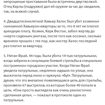
непрошеные приставания были встречены двустволкой.
Отец Карлы (подружки) дал ей оружие за час до свидания,
так, на всякий случай.
4. Двадцатисемилетний Хавьер Халос был убит хозяином
снимаемой Хавьером квартиры за то, что 8 лет не платил
арендную плату. Хозяин, Керк Вестон, забил жертву до
смерти сиденьем унитаза, после того как осознал, сколько
времени прошло с тех пор, как мистер Халос последний
раз платил за квартиру.
5. Меган Фрай, 44 года, была убита 14-тью патрульными,
когда забрела в симуляцию боевой стрельбы в специально
построенном городском участке. Когда Меган Фрай
увидела патрульных, медленно идущих по улице, она
выскочила перед ними и гаркнула: «Бу!». Патрульные,
думая, что это внезапно появляющаяся цель для стрельбы,
произвели 67 выстрелов, из которых более 40 попали в
цель. «Она просто выглядела как очень реалистично
сделанная цель», — показал в протоколе один из
патрульных.