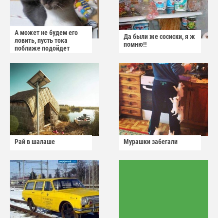
А может не будем его
Да были же сосиски, я ж
ловить, пусть тока
помню!!
поближе подойдет
Рай в шалаше
Мурашки забегали