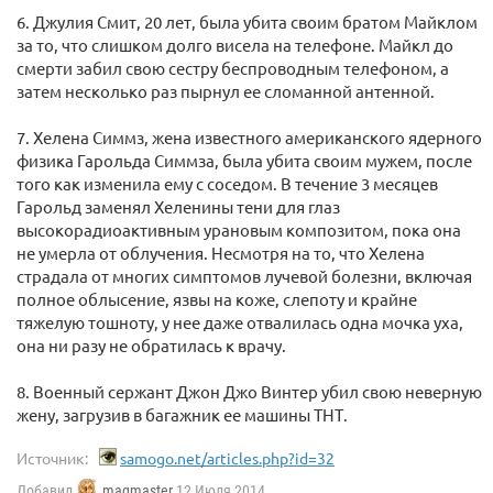
6. Джулия Смит, 20 лет, была убита своим братом Майклом
за то, что слишком долго висела на телефоне. Майкл до
смерти забил свою сестру беспроводным телефоном, а
затем несколько раз пырнул ее сломанной антенной.
7. Хелена Симмз, жена известного американского ядерного
физика Гарольда Симмза, была убита своим мужем, после
того как изменила ему с соседом. В течение 3 месяцев
Гарольд заменял Хеленины тени для глаз
высокорадиоактивным урановым композитом, пока она
не умерла от облучения. Несмотря на то, что Хелена
страдала от многих симптомов лучевой болезни, включая
полное облысение, язвы на коже, слепоту и крайне
тяжелую тошноту, у нее даже отвалилась одна мочка уха,
она ни разу не обратилась к врачу.
8. Военный сержант Джон Джо Винтер убил свою неверную
жену, загрузив в багажник ее машины ТНТ.
Источник:
samogo.net/articles.php?id=32
Добавил
magmaster
12 Июля 2014