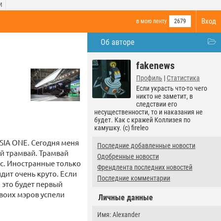
И
Вход
в мою ленту
2679
Об авторе
fakenews
Профиль
|
Статистика
Если украсть что-то чего
никто не заметит, в
следствии его
несущественности, то и наказания не
будет. Как с кражей Коллизея по
камушку. (c) fireleo
SIA ONE. Сегодня меня
Последние добавленные новости
й трамвай. Трамвай
Одобренные новости
ас. Иностранные только
Френдлента последних новостей
ит очень круто. Если
Последние комментарии
 это будет первый
своих мэров успели
Личные данные
Имя: Alexander