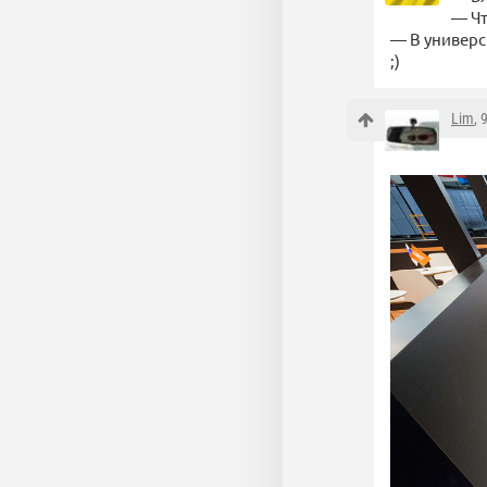
— Чт
— В универси
;)
Lim
, 