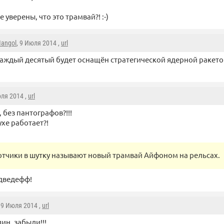
е уверены, что это трамвай?! :-)
angol
, 9 Июля 2014 ,
url
аждый десятый будет оснащён стратегической ядерной ракетой
юля 2014 ,
url
, без пантографов?!!!
ухе работает?!
тчики в шутку называют новый трамвай Айфоном на рельсах.
дведефф!
, 9 Июля 2014 ,
url
ин, забыли!!!