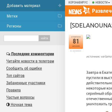
КОРОНАВИРУС
НОВОСТИ
Добавить материал
Развлеч
Метки
[SDELANOUNAS
Регионы
отметили
81
человек
в архиве
Последние комментарии
источник: varlamo
Читайте новости в телеграм
Сообщить об ошибке
Завтра в Екат
Топ сайтов
пустили в выс
действительно
Забаненные участники
некоторые ко
Правила
серийный обра
Частые вопросы
отечественный
уничтожить тр
Ночная тема