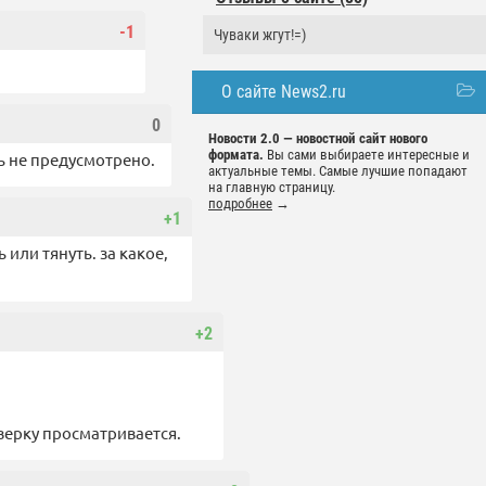
-1
Чуваки жгут!=)
О сайте News2.ru
0
Новости 2.0 — новостной сайт нового
формата.
Вы сами выбираете интересные и
ь не предусмотрено.
актуальные темы. Самые лучшие попадают
на главную страницу.
подробнее
→
+1
 или тянуть. за какое,
+2
дверку просматривается.