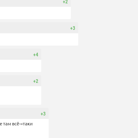
+2
+3
+4
+2
+3
 там всё-=таки