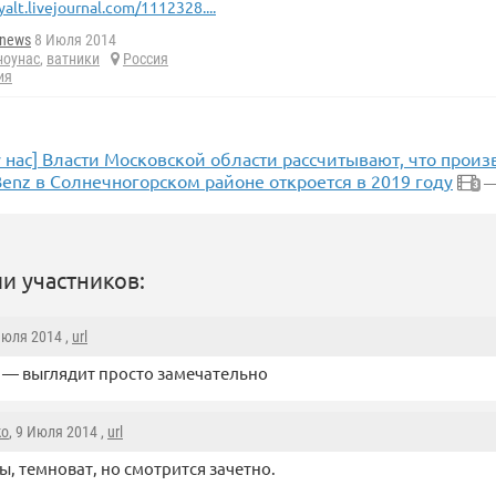
yalt.livejournal.com/1112328....
enews
8 Июля 2014
ноунас
,
ватники
Россия
ия
 нас] Власти Московской области рассчитывают, что произ
enz в Солнечногорском районе откроется в 2019 году
—
3
и участников:
Июля 2014 ,
url
 — выглядит просто замечательно
ko
, 9 Июля 2014 ,
url
, темноват, но смотрится зачетно.