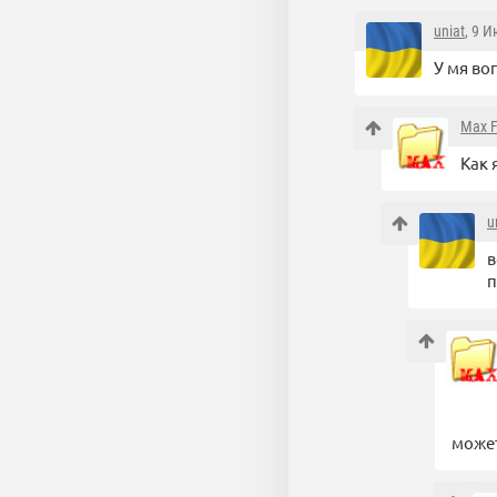
uniat
, 9 
У мя во
Max F
Как 
u
в
п
может