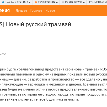
НАУКА И ТЕХНИКА
РАЗВЛЕЧЕНИЯ
КУХНЯ NEWS2
КОММЕНТАРИ
ения
Лучшее
Горячее
Новое
] Новый русский трамвай
v.me
еринбурге Уралвагонзавод представит свой новый трамвай RUS
тавочный павильон и одному из первых показали новый русски
 наш — дизайн, разработка и производство — все сделано у н
мплектующие — гармошка и механизмы дверей. Трамвай выгляд
зец будет не сильно отличаться от представленного вагона, то
 трамвай, за который не стыдно. Города, которые по дурости 
амвайные системы, теперь будут кусать локти.