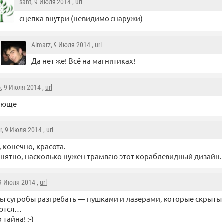
sant
, 9 Июля 2014 ,
url
сцепка внутри (невидимо снаружи)
Almarz
, 9 Июля 2014 ,
url
Да нет же! Всё на магнитиках!
o
, 9 Июля 2014 ,
url
ающе
r
, 9 Июля 2014 ,
url
 конечно, красота.
нятно, насколько нужен трамваю этот кораблевидный дизайн.
 9 Июля 2014 ,
url
ы сугробы разгребать — пушками и лазерами, которые скрытые
ются…
 тайна! :-)