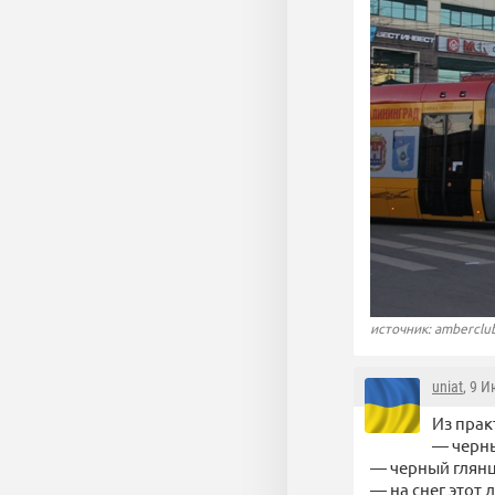
источник: amberclu
uniat
, 9 
Из прак
— черны
— черный глянц
— на снег этот 