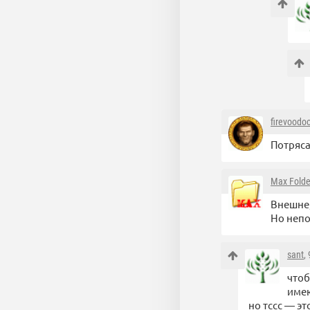
firevoodo
Потряс
Max Folde
Внешне,
Но непо
sant
,
чтоб
име
но тссс — это