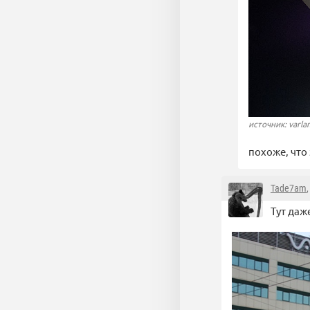
источник: varl
похоже, что
Tade7am
Тут даж