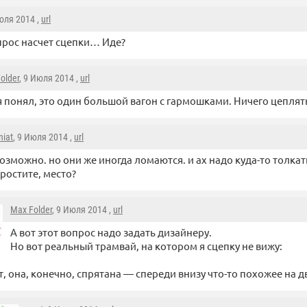
Июля 2014 ,
url
прос насчет сцепки… Иде?
older
, 9 Июля 2014 ,
url
я понял, это один большой вагон с гармошками. Ничего цеплят
niat
, 9 Июля 2014 ,
url
озможно. но они же иногда ломаются. и ах надо куда-то толкать
ростите, место?
Max Folder
, 9 Июля 2014 ,
url
А вот этот вопрос надо задать дизайнеру.
Но вот реальный трамвай, на котором я сцепку не вижу:
, она, конечно, спрятана — спереди внизу что-то похожее на 