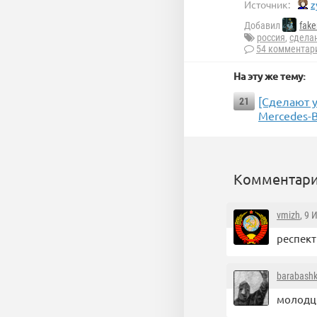
Источник:
z
Добавил
fak
россия
,
сдела
54 комментар
На эту же тему:
[Сделают у
21
Mercedes-B
Комментари
vmizh
, 9 
респект
barabash
молодцы