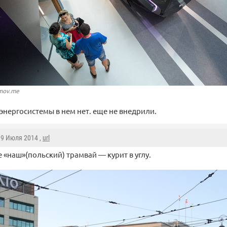
amov.me
 энергосистемы в нем нет. еще не внедрили.
, 9 Июля 2014 ,
url
е «наш»(польский) трамвай — курит в углу.