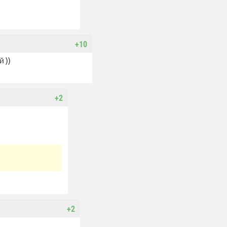
+10
 ))
+2
+2