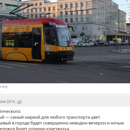
b.org
Июля 2014 ,
url
тического:
й — самый маркий для любого транспорта цвет
евый в городе будет совершенно невидим вечером и ночью
ледокол будет отлично «заезжать»