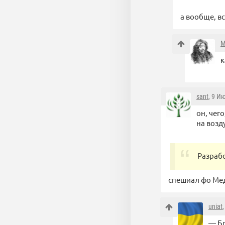
а вообще, вс
M
к
sant
, 9 И
он, чего
на возд
Разрабо
спешиал фо Ме
uniat
— Бл