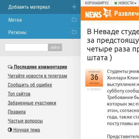
КОРОНАВИРУС
НОВОСТИ
Добавить материал
Развлеч
Метки
В Неваде студ
Регионы
за предстоящу
четыре раза 
штата )
Последние комментарии
Студенты унив
отметили
36
Читайте новости в телеграм
Хиллари Клинт
выступление н
человек
Сообщить об ошибке
в архиве
субботу сообщ
Топ сайтов
Требование бы
Забаненные участники
которым экс-п
этом, согласн
Правила
года, также ст
Частые вопросы
посту главы а
Ночная тема
Представители