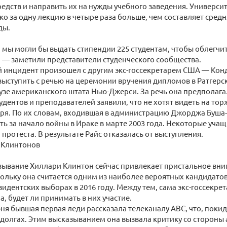
едств и направить их на нужды учебного заведения. Университ
ко за одну лекцию в четыре раза больше, чем составляет сред
ды.
и мы могли бы выдать стипендии 225 студентам, чтобы облегчи
 — заметили представители студенческого сообщества.
 инцидент произошел с другим экс-госсекретарем США — Кон
ыступить с речью на церемонии вручения дипломов в Ратгерс
зе американского штата Нью-Джерси. За речь она предполагал
удентов и преподавателей заявили, что не хотят видеть на т
аря. По их словам, входившая в администрацию Джорджа Буша
ть за начало войны в Ираке в марте 2003 года. Некоторые уча
протеста. В результате Райс отказалась от выступления.
 Клинтонов
зывание Хиллари Клинтон сейчас привлекает пристальное вн
кольку она считается одним из наиболее вероятных кандидато
зидентских выборах в 2016 году. Между тем, сама экс-госсекрет
а, будет ли принимать в них участие.
ня бывшая первая леди рассказала телеканалу ABC, что, покид
долгах. Этим высказыванием она вызвала критику со стороны