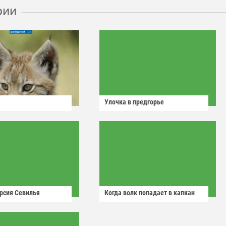
рии
Улочка в предгорье
рсия Севилья
Когда волк попадает в капкан