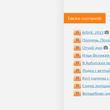
Также смотрите:
ВДНХ, 2023
25
Полдень. Пол
25
Отчий дом
25
—
Илья Великий
25
В Арбатских п
25
Лодка с ветло
25
Куст малины с
25
Смена жильцо
25
Волшебная си
25