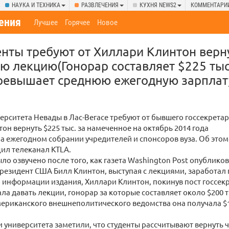
НАУКА И ТЕХНИКА
РАЗВЛЕЧЕНИЯ
КУХНЯ NEWS2
КОММЕНТАРИ
ения
Лучшее
Горячее
Новое
енты требуют от Хиллари Клинтон верн
ю лекцию(Гонорар составляет $225 тыся
превышает среднюю ежегодную зарплат
ерситета Невады в Лас-Вегасе требуют от бывшего госсекрета
он вернуть $225 тыс. за намеченное на октябрь 2014 года
а ежегодном собрании учредителей и спонсоров вуза. Об этом
ил телеканал KTLA.
ло озвучено после того, как газета Washington Post опублико
резидент США Билл Клинтон, выступая с лекциями, заработал 
о информации издания, Хиллари Клинтон, покинув пост госсекр
ала давать лекции, гонорар за которые составляет около $200 т
мериканского внешнеполитического ведомства она получала $18
 университета заметили, что студенты рассчитывают вернуть 