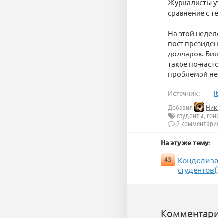
Журналисты ут
сравнение с 
На этой недел
пост президен
долларов. Бил
такое по-наст
проблемой нех
Источник:
i
Добавил
Ник
студенты
,
гон
2 комментари
На эту же тему:
Кондолиза 
43
студентов(
Комментари