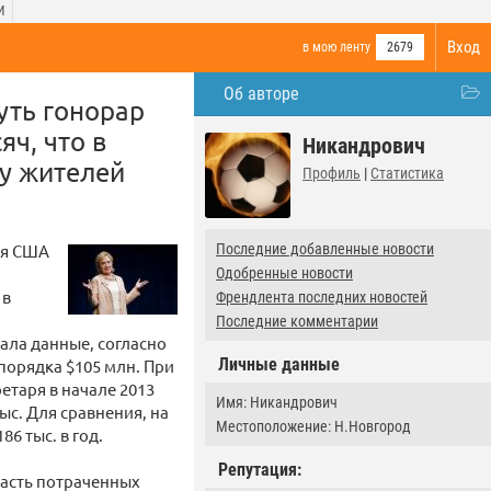
И
Вход
в мою ленту
2679
Об авторе
уть гонорар
ч, что в
Никандрович
у жителей
Профиль
|
Статистика
ря США
Последние добавленные новости
Одобренные новости
 в
Френдлента последних новостей
Последние комментарии
вала данные, согласно
Личные данные
порядка $105 млн. При
етаря в начале 2013
Имя: Никандрович
ыс. Для сравнения, на
Местоположение: Н.Новгород
6 тыс. в год.
Репутация:
часть потраченных