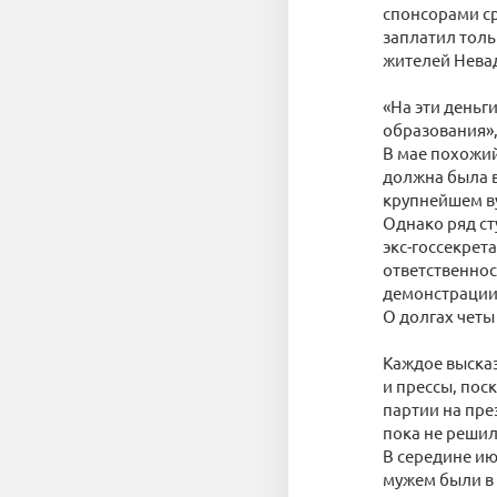
спонсорами ср
заплатил толь
жителей Нева
«На эти деньг
образования»,
В мае похожий
должна была в
крупнейшем ву
Однако ряд ст
экс-госсекрет
ответственнос
демонстрации 
О долгах четы
Каждое выска
и прессы, пос
партии на пре
пока не решил
В середине ию
мужем были в 