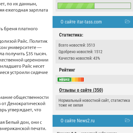
ет, по их данным,
няя ежегодная зарплата
О сайте itar-tass.com
ть бремя платного
Статистика:
долизой Райс. Политик
Всего новостей: 3513
ком университете —
Одобрено новостей: 1512
а получить $35 тысяч.
Качество новостей: 43%
оржественной церемонии
-младшего Райс несет
Рейтинг
щиеся устроили сидячие
Отзывы о сайте (350)
имание общественности
Нормальный новостной сайт, статистика
в от Демократической
тоже не хилая
арь утверждает, что
О сайте News2.ru
ая Белый дом, они с
 американской печати.