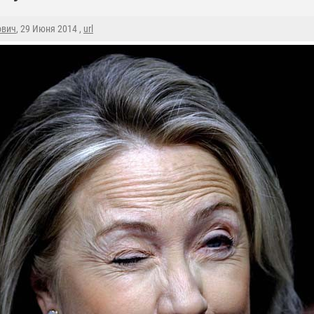
ович
, 29 Июня 2014 ,
url