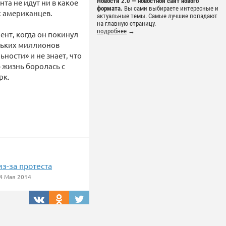
Новости 2.0 — новостной сайт нового
а не идут ни в какое
формата.
Вы сами выбираете интересные и
х американцев.
актуальные темы. Самые лучшие попадают
на главную страницу.
подробнее
→
ент, когда он покинул
ольких миллионов
ности» и не знает, что
ю жизнь боролась с
рк.
з-за протеста
4 Мая 2014