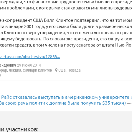
верждали, что финансовые трудности семьи бывшего президент
теми проблемами, с которыми сталкиваются миллионы рядовы
е экс-президент США Билл Клинтон подтвердил, что на тот мом
та в январе 2001 года, у его семьи были долги в размере неск
л Клинтон отверг утверждения, что его жена «оторвана от реаль
оящему бедствовать. По словам экс-президента, его супруга вс
ватки средств, в том числе на посту сенатора от штата Нью-Йо
tar-tass.com/obschestvo/12865...
андрович
29 Июня 2014
орар
,
лекция
,
хиллари клинтон
Сша
,
Невада
я
Райс отказалась выступать в американском университете и
За свою речь политик должна была получить $35 тысяч)
— 
и участников: