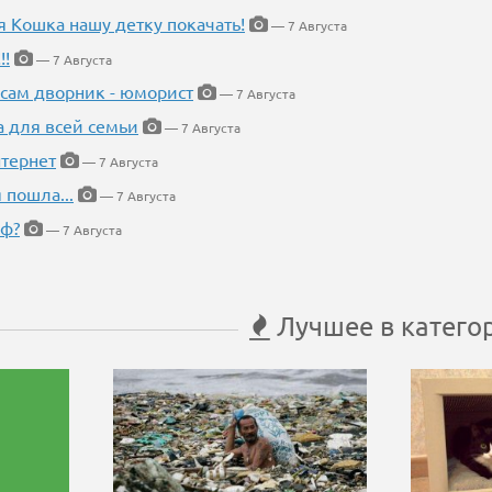
я Кошка нашу детку покачать!
— 7 Августа
!!
— 7 Августа
 сам дворник - юморист
— 7 Августа
а для всей семьи
— 7 Августа
тернет
— 7 Августа
 пошла...
— 7 Августа
еф?
— 7 Августа
Лучшее в катего