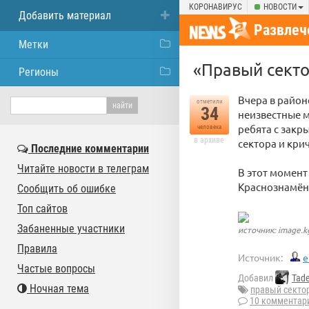
КОРОНАВИРУС
НОВОСТИ
Добавить материал
Развлеч
Метки
«Правый секто
Регионы
Вчера в район
отметили
34
неизвестные м
ребята с зак
человека
в архиве
сектора и кри
Последние комментарии
Читайте новости в телеграм
В этот момен
Краснознамён
Сообщить об ошибке
Топ сайтов
Забаненные участники
источник: image.k
Правила
Источник:
e
Частые вопросы
Добавил
Tad
Ночная тема
правый секто
10 комментар