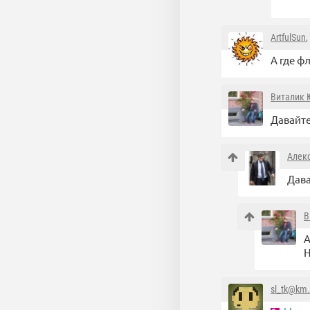
ArtfulSun
,
А где ф
Виталик 
Давайте
Алек
Дава
В
А
Н
sl_tk@km.