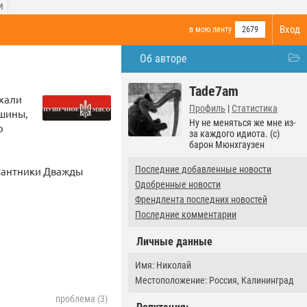
И
Вход
в мою ленту
2679
Об авторе
Tade7am
ехали
Профиль
|
Статистика
ашины,
Ну не меняться же мне из-
о
за каждого идиота. (с)
барон Мюнхгаузен
Последние добавленные новости
есантники Дважды
Одобренные новости
Френдлента последних новостей
Последние комментарии
Личные данные
Имя: Николай
Местоположение: Россия, Калининград
проблема (3)