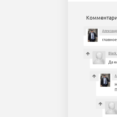
Комментари
Александ
главно
Blac
Да к
А
Н
П