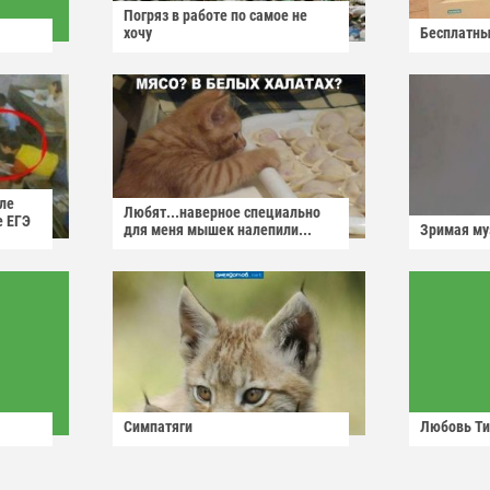
Погряз в работе по самое не
хочу
Бесплатны
ле
Любят...наверное специально
е ЕГЭ
для меня мышек налепили...
Зримая м
Симпатяги
Любовь Ти