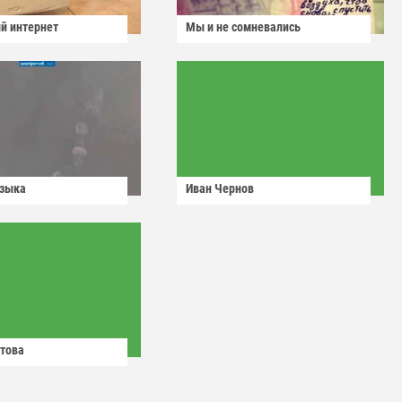
й интернет
Мы и не сомневались
узыка
Иван Чернов
това