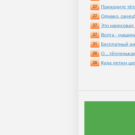
Приходите тёт
27
Однако, самец!
27
Это нарисовал
27
Волга - машин
27
Бесплатный ин
31
О....тёпленькая
26
Куда летим ш
26