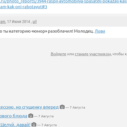
.ru/photo_reports/3944-raspil-avtomobilya-spasateli-pokazali-kal
kam-kak-oni-rabotayut#3
7am
, 17 Июня 2014 ,
url
о ты категорию «юмор» разоблачил! Молодец.
Лови
Войдите
или
станьте участником
, чтобы
ессию, но сгущенку вперед
— 7 Августа
нового блюда
— 7 Августа
 Целуй, давай!
— 7 Августа