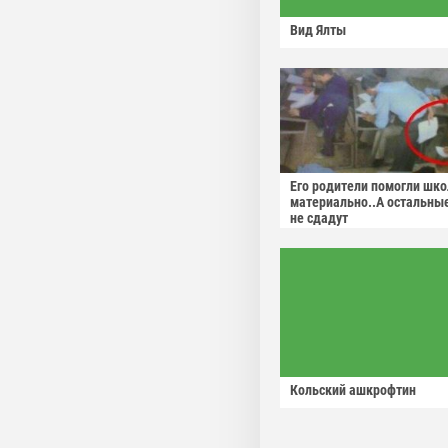
Вид Ялты
Его родители помогли шко
материально..А остальны
не сдадут
Кольский ашкрофтин