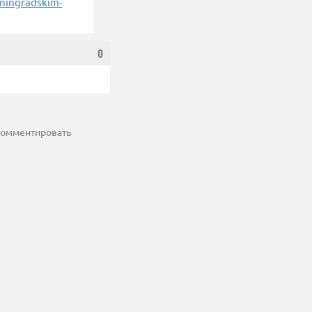
iningradskim-
0
 комментировать