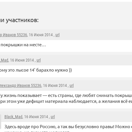
и участников:
р Иванов 55236
, 16 Июня 2014 ,
url
е покрышки на месте…
k_Mad
, 16 Июня 2014 ,
url
ому это лысое 14' барахло нужно ))
лександр Иванов 55236
, 16 Июня 2014 ,
url
у жизнь показывает — есть страны, где любят снимать покрыш
ри этом уже дефицит материала наблюдается, а желания всё е
Black_Mad
, 16 Июня 2014 ,
url
Здесь вроде про Россию, а так вы безусловно правы! Можно