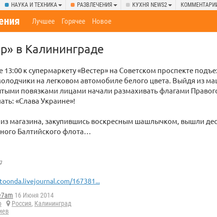
НАУКА И ТЕХНИКА
РАЗВЛЕЧЕНИЯ
КУХНЯ NEWS2
КОММЕНТАРИ
ения
Лучшее
Горячее
Новое
р» в Калининграде
е 13:00 к супермаркету «Вестер» на Советском проспекте подъ
олодчики на легковом автомобиле белого цвета. Выйдя из м
рытыми повязками лицами начали размахивать флагами Правог
чать: «Слава Украине»!
т из магазина, закупившись воскресным шашлычком, вышли д
ного Балтийского флота…
g
toonda.livejournal.com/167381...
e7am
16 Июня 2014
р
Россия
,
Калининград
иев