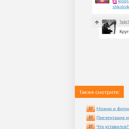
klops
shkolni
Tade
Крут
Также смотрите:
Можно и фотос
27
Презентация 
27
Что уставился?
27