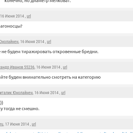
конечно, но диаметр мелковат.
 16 Июня 2014 ,
url
лагоносцы?
Юнолайнен
, 16 Июня 2014 ,
url
 не будем тиражировать откровенные бредни.
сандр Иванов 55236
, 16 Июня 2014 ,
url
йте будем внимательно смотреть на категорию
италик Юнолайнен
, 16 Июня 2014 ,
url
))
у тогда не смешно.
ru
, 17 Июня 2014 ,
url