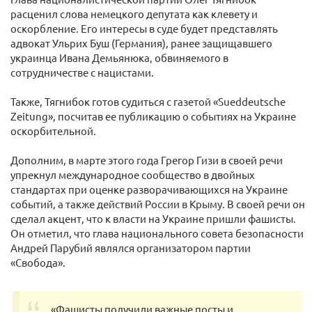
расценил слова немецкого депутата как клевету и
оскорбление. Его интересы в суде будет представлять
адвокат Ульрих Буш (Германия), ранее защищавшего
украинца Ивана Демьянюка, обвиняемого в
сотрудничестве с нацистами.
Также, Тягнибок готов судиться с газетой «Sueddeutsche
Zeitung», посчитав ее публикацию о событиях на Украине
оскорбительной.
Дополним, в марте этого года Грегор Гизи в своей речи
упрекнул международное сообщество в двойных
стандартах при оценке разворачивающихся на Украине
событий, а также действий России в Крыму. В своей речи он
сделал акцент, что к власти на Украине пришли фашисты.
Он отметил, что глава национального совета безопасности
Андрей Парубий являлся организатором партии
«Свобода».
«Фашисты получили важные посты и