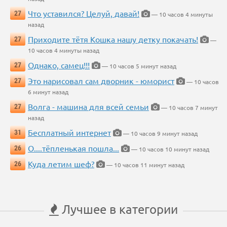
Что уставился? Целуй, давай!
27
— 10 часов 4 минуты
назад
Приходите тётя Кошка нашу детку покачать!
27
—
10 часов 4 минуты назад
Однако, самец!!!
27
— 10 часов 5 минут назад
Это нарисовал сам дворник - юморист
27
— 10 часов
6 минут назад
Волга - машина для всей семьи
27
— 10 часов 7 минут
назад
Бесплатный интернет
31
— 10 часов 9 минут назад
О....тёпленькая пошла...
26
— 10 часов 10 минут назад
Куда летим шеф?
26
— 10 часов 11 минут назад
Лучшее в категории