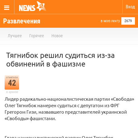
Вход
Развлечения
в мою ленту
2679
Лучшее
Горячее
Новое
Тягнибок решил судиться из-за
обвинений в фашизме
отметили
42
в архиве
Лидер радикально-националистическая партии «Свобода»
Олег Тягнибок намерен судиться с депутатом из ФРГ
Грегором Гизи, назвавшего представителей украинской
«Свободы» фашистами.
Глава националистической партии Олег Тягнибок