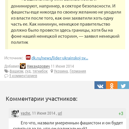
доминируют, например, в секторе безопасности. И
фашисты еще никогда по своему желанию не уходили
из власти после того, как они захватили хоть одну
часть ее. Как минимум, немецкое правительство
должно было провести здесь границы, хотя бы на
фоне нашей немецкой истории», — заявил немецкий
политик
Источник:
dk.ru/news/lider-ukrainskoj-sv...
Добавил
Никандрович
11 Июня 2014
фашизм
,
суд
,
тягнибок
Украина
,
Германия
5 комментариев
Комментарии участников:
yache
, 11 Июня 2014 ,
url
+3
Его что, назвали умеренным фашистом и он будет
судиться за то, что он радикальный?