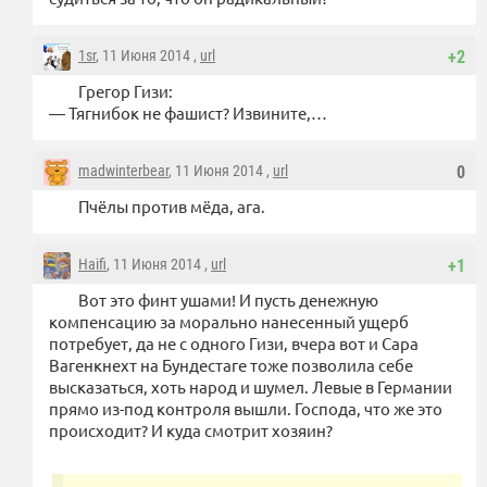
1sr
, 11 Июня 2014 ,
url
+2
Грегор Гизи:
— Тягнибок не фашист? Извините,…
madwinterbear
, 11 Июня 2014 ,
url
0
Пчёлы против мёда, ага.
Haifi
, 11 Июня 2014 ,
url
+1
Вот это финт ушами! И пусть денежную
компенсацию за морально нанесенный ущерб
потребует, да не с одного Гизи, вчера вот и Сара
Вагенкнехт на Бундестаге тоже позволила себе
высказаться, хоть народ и шумел. Левые в Германии
прямо из-под контроля вышли. Господа, что же это
происходит? И куда смотрит хозяин?