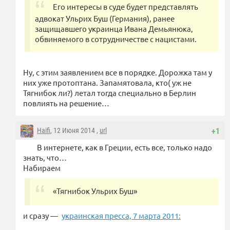
Его интересы в суде будет представлять
адвокат Ульрих Буш (Германия), ранее
защищавшего украинца Ивана Демьянюка,
обвиняемого в сотрудничестве с нацистами.
Ну, с этим заявлением все в порядке. Дорожка там у
них уже протоптана. Запамятовала, кто( уж не
Тягнибок ли?) летал тогда специально в Берлин
повлиять на решение…
Haifi
, 12 Июня 2014 ,
url
+1
В интернете, как в Греции, есть все, только надо
знать, что…
Набираем
«Тягнибок Ульрих Буш»
и сразу —
украинская пресса, 7 марта 2011: